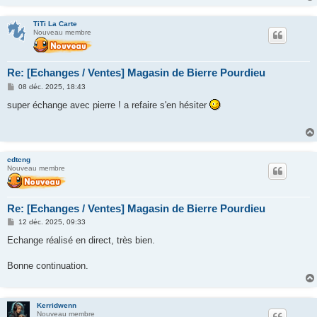
e
TiTi La Carte
Nouveau membre
Re: [Echanges / Ventes] Magasin de Bierre Pourdieu
M
08 déc. 2025, 18:43
e
s
super échange avec pierre ! a refaire s'en hésiter
s
a
g
e
cdtcng
Nouveau membre
Re: [Echanges / Ventes] Magasin de Bierre Pourdieu
M
12 déc. 2025, 09:33
e
s
Echange réalisé en direct, très bien.
s
a
g
Bonne continuation.
e
Kerridwenn
Nouveau membre