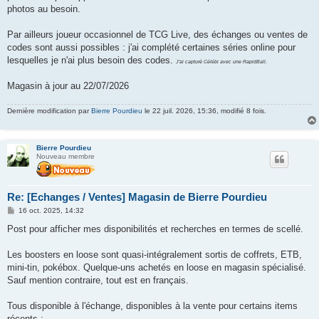
photos au besoin.
Par ailleurs joueur occasionnel de TCG Live, des échanges ou ventes de
codes sont aussi possibles : j'ai complété certaines séries online pour
lesquelles je n'ai plus besoin des codes.
J'ai capturé Célébi avec une RapidBall.
Magasin à jour au 22/07/2026
Dernière modification par
Bierre Pourdieu
le 22 juil. 2026, 15:36, modifié 8 fois.
Bierre Pourdieu
Nouveau membre
Re: [Echanges / Ventes] Magasin de Bierre Pourdieu
M
16 oct. 2025, 14:32
e
s
Post pour afficher mes disponibilités et recherches en termes de scellé.
s
a
g
Les boosters en loose sont quasi-intégralement sortis de coffrets, ETB,
e
mini-tin, pokébox. Quelque-uns achetés en loose en magasin spécialisé.
Sauf mention contraire, tout est en français.
Tous disponible à l'échange, disponibles à la vente pour certains items
récents :