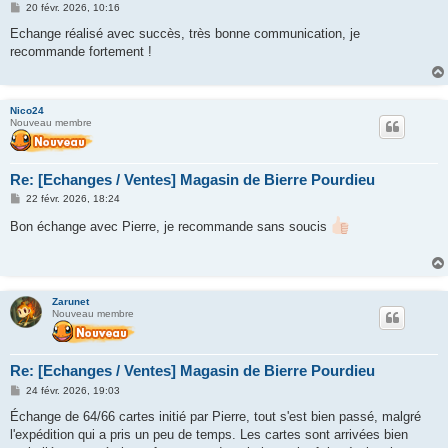
M
20 févr. 2026, 10:16
e
s
Echange réalisé avec succès, très bonne communication, je
s
recommande fortement !
a
g
e
Nico24
Nouveau membre
Re: [Echanges / Ventes] Magasin de Bierre Pourdieu
M
22 févr. 2026, 18:24
e
s
Bon échange avec Pierre, je recommande sans soucis
s
a
g
e
Zarunet
Nouveau membre
Re: [Echanges / Ventes] Magasin de Bierre Pourdieu
M
24 févr. 2026, 19:03
e
s
Échange de 64/66 cartes initié par Pierre, tout s'est bien passé, malgré
s
l'expédition qui a pris un peu de temps. Les cartes sont arrivées bien
a