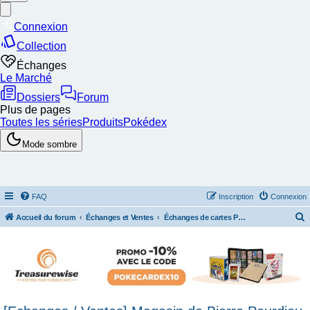
FAQ
Inscription
Connexion
Accueil du forum
Échanges et Ventes
Échanges de cartes Pokémon & TCGO
e
c
h
e
r