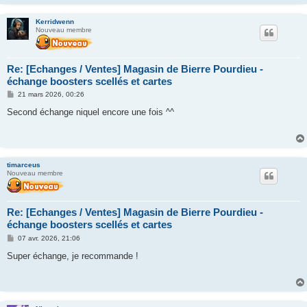
Kerridwenn
Nouveau membre
Re: [Echanges / Ventes] Magasin de Bierre Pourdieu -
échange boosters scellés et cartes
M
21 mars 2026, 00:26
e
s
Second échange niquel encore une fois ^^
s
a
g
e
timarceus
Nouveau membre
Re: [Echanges / Ventes] Magasin de Bierre Pourdieu -
échange boosters scellés et cartes
M
07 avr. 2026, 21:06
e
s
Super échange, je recommande !
s
a
g
e