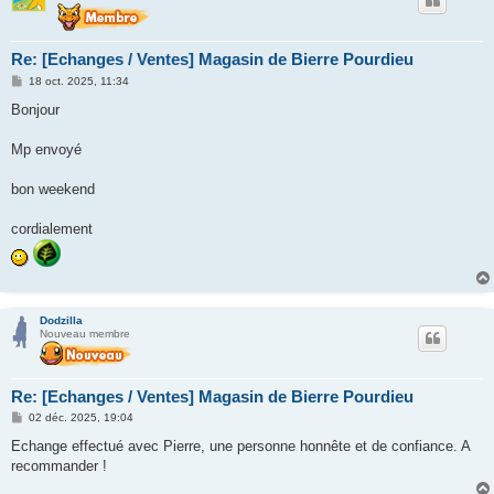
Re: [Echanges / Ventes] Magasin de Bierre Pourdieu
M
18 oct. 2025, 11:34
e
s
Bonjour
s
a
g
Mp envoyé
e
bon weekend
cordialement
Dodzilla
Nouveau membre
Re: [Echanges / Ventes] Magasin de Bierre Pourdieu
M
02 déc. 2025, 19:04
e
s
Echange effectué avec Pierre, une personne honnête et de confiance. A
s
recommander !
a
g