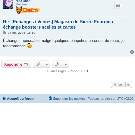
Nina-chan
Membre
Re: [Echanges / Ventes] Magasin de Bierre Pourdieu -
échange boosters scellés et cartes
M
04 mai 2026, 15:19
e
s
Échange impeccable malgré quelques péripéties en cours de route, je
s
recommande
a
g
e
Répondre
16 messages • Page
1
sur
1
Aller
Accueil du forum
Supprimer les cookies
Fuseau horaire sur
UTC+02:00