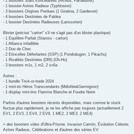
- 2 boosters Stars Etincelantes (Arceus, Farfaduvet)
- 1 booster Astres Radieux (Typhlosion)
- 3 boosters Origines Perdues (1 Giratina, 2 Gardevoir)
- 4 boosters Destinées de Paldea
- 1 booster Destinées Radieuses (Lanssorien)
Blister (précisé "carton" s'il ne s'agit pas d'un blister plastique)
- 1 Equilibre Parfait (Staross - carton)
- 1 Alliance Infaillible
- 2 Duo de Choc
- 2 Etincelles Déferlantes (SSP) (1 Pondralugon, 1 Pikachu)
- 1 Rivalités Destinées (DRI) (Oh-Ho)
- 3 boosters m1s, 1 m2, 2 sv6a
Autres :
- 1 bundle Trick-or-trade 2024
- 1 mini-tin Héros Transcendants (Mélofée&Germignon)
- 1 display mini-tins Flamme Blanche et Foudre Noire
Parfois d'autres boosters récents disponibles, mais comme le stock
fluctue plus rapidement, je ne les affiche pas toujours (actuellement 2
EV1, 2 EV3, 2 EV4, 2 EV9, 1 ME2, 2 ME3, 2 ME4)
+ des boosters vides d'Ultra-Prisme, Invasion Carmin, Évolution Céleste,
Astres Radieux, Célébrations et d'autres des séries EV.