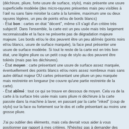
(déchirure, pliure, forte usure de surface, stylo), mais présente une usure
superficielle modérée (des micro-rayures présentes mais peu visibles à
l’œil nu sans faire miroiter la carte à la lumière, maximum une ou deux
rayures légères, un peu de points et/ou de bords blancs)
- État
bon
: cartes en état "décent", même s'il s'agit d'un critère très
subjectif. Dans l'ensemble, la carte est un peu usée mais très largement
reconnaissable et la face ne présente pas de dégradation majeure
majeure. Les bords et/ou le dos peuvent être un peu abîmés (points noirs
et/ou blancs, usure de surface marquée), la face peut présenter une
usure de surface modérée. Si tout le reste de la carte est en très bon
état, une légère pliure ou un petit coup de stylo au dos peuvent être
tolérés (mais pas les déchirures).
- État
moyen
: carte présentant une usure de surface assez marquée,
éventuellement des points blancs et/ou noirs assez nombreux mais sans
autre défaut majeur OU cartes présentant une pliure un peu marquée
mais restreinte en longueur (ne couvre qu'une partie restreinte de la
carte).
- État
abîmé
: tout ce qui se trouve en dessous de moyen. Cela va de la
carte à la surface très usée mais sans pliure ni déchirure à la carte
passée dans la machine à laver, en passant par la carte "inked" (coup de
stylo) sur la face ou fortement sur le dos et celle présentant au moins une
grosse pliure.
J'ai pu oublier des éléments, mais cela devrait vous aider à vous
positionner par rapport à mes critères. N'hésitez pas à demander des