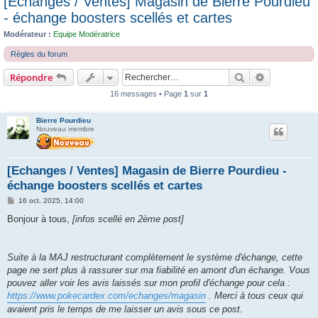
[Echanges / Ventes] Magasin de Bierre Pourdieu
c
- échange boosters scellés et cartes
h
Modérateur :
Equipe Modératrice
e
Règles du forum
r
Rechercher
Recherche 
Répondre
16 messages • Page
1
sur
1
Bierre Pourdieu
Nouveau membre
[Echanges / Ventes] Magasin de Bierre Pourdieu -
échange boosters scellés et cartes
M
16 oct. 2025, 14:00
e
s
Bonjour à tous,
[infos scellé en 2ème post]
s
a
g
e
Suite à la MAJ restructurant complètement le système d'échange, cette
page ne sert plus à rassurer sur ma fiabilité en amont d'un échange. Vous
pouvez aller voir les avis laissés sur mon profil d'échange pour cela :
https://www.pokecardex.com/echanges/magasin
. Merci à tous ceux qui
avaient pris le temps de me laisser un avis sous ce post.