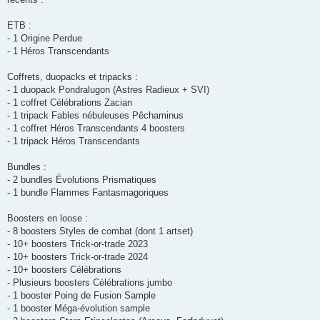
ETB :
- 1 Origine Perdue
- 1 Héros Transcendants
Coffrets, duopacks et tripacks :
- 1 duopack Pondralugon (Astres Radieux + SVI)
- 1 coffret Célébrations Zacian
- 1 tripack Fables nébuleuses Pêchaminus
- 1 coffret Héros Transcendants 4 boosters
- 1 tripack Héros Transcendants
Bundles :
- 2 bundles Évolutions Prismatiques
- 1 bundle Flammes Fantasmagoriques
Boosters en loose :
- 8 boosters Styles de combat (dont 1 artset)
- 10+ boosters Trick-or-trade 2023
- 10+ boosters Trick-or-trade 2024
- 10+ boosters Célébrations
- Plusieurs boosters Célébrations jumbo
- 1 booster Poing de Fusion Sample
- 1 booster Méga-évolution sample