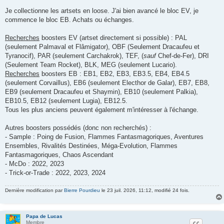
Je collectionne les artsets en loose. J'ai bien avancé le bloc EV, je
commence le bloc EB. Achats ou échanges.
Recherches
boosters EV (artset directement si possible) : PAL
(seulement Palmaval et Flâmigator), OBF (Seulement Dracaufeu et
Tyranocif), PAR (seulement Carchakrok), TEF, (
sauf
Chef-de-Fer), DRI
(Seulement Team Rocket), BLK, MEG (seulement Lucario).
Recherches
boosters EB : EB1, EB2, EB3, EB3.5, EB4, EB4.5
(seulement Corvaillus), EB6 (seulement Electhor de Galar), EB7, EB8,
EB9 (seulement Dracaufeu et Shaymin), EB10 (seulement Palkia),
EB10.5, EB12 (seulement Lugia), EB12.5.
Tous les plus anciens peuvent également m'intéresser à l'échange.
Autres boosters possédés (donc non recherchés) :
- Sample : Poing de Fusion, Flammes Fantasmagoriques, Aventures
Ensembles, Rivalités Destinées, Méga-Evolution, Flammes
Fantasmagoriques, Chaos Ascendant
- McDo : 2022, 2023
- Trick-or-Trade : 2022, 2023, 2024
Dernière modification par
Bierre Pourdieu
le 23 juil. 2026, 11:12, modifié 24 fois.
Papa de Lucas
Membre