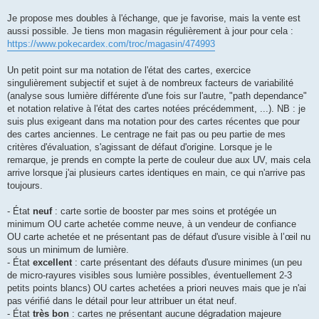
Je propose mes doubles à l'échange, que je favorise, mais la vente est
aussi possible. Je tiens mon magasin régulièrement à jour pour cela :
https://www.pokecardex.com/troc/magasin/474993
Un petit point sur ma notation de l'état des cartes, exercice
singulièrement subjectif et sujet à de nombreux facteurs de variabilité
(analyse sous lumière différente d'une fois sur l'autre, "path dependance"
et notation relative à l'état des cartes notées précédemment, ...). NB : je
suis plus exigeant dans ma notation pour des cartes récentes que pour
des cartes anciennes. Le centrage ne fait pas ou peu partie de mes
critères d'évaluation, s'agissant de défaut d'origine. Lorsque je le
remarque, je prends en compte la perte de couleur due aux UV, mais cela
arrive lorsque j'ai plusieurs cartes identiques en main, ce qui n'arrive pas
toujours.
- État
neuf
: carte sortie de booster par mes soins et protégée un
minimum OU carte achetée comme neuve, à un vendeur de confiance
OU carte achetée et ne présentant pas de défaut d'usure visible à l’œil nu
sous un minimum de lumière.
- État
excellent
: carte présentant des défauts d'usure minimes (un peu
de micro-rayures visibles sous lumière possibles, éventuellement 2-3
petits points blancs) OU cartes achetées a priori neuves mais que je n'ai
pas vérifié dans le détail pour leur attribuer un état neuf.
- État
très bon
: cartes ne présentant aucune dégradation majeure