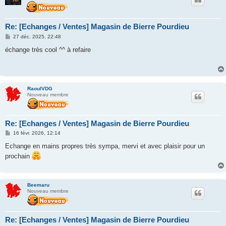
Re: [Echanges / Ventes] Magasin de Bierre Pourdieu
M
27 déc. 2025, 22:48
e
s
échange très cool ^^ à refaire
s
a
g
e
RaoulVDG
Nouveau membre
Re: [Echanges / Ventes] Magasin de Bierre Pourdieu
M
16 févr. 2026, 12:14
e
s
Echange en mains propres très sympa, mervi et avec plaisir pour un
s
prochain
a
g
e
Beemaru
Nouveau membre
Re: [Echanges / Ventes] Magasin de Bierre Pourdieu