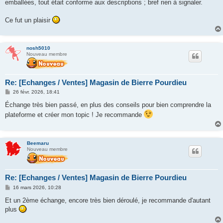
g
emballées, tout était conforme aux descriptions ; bref rien à signaler.
e
Ce fut un plaisir
nosh5010
Nouveau membre
Re: [Echanges / Ventes] Magasin de Bierre Pourdieu
M
26 févr. 2026, 18:41
e
s
Échange très bien passé, en plus des conseils pour bien comprendre la
s
plateforme et créer mon topic ! Je recommande
a
g
e
Beemaru
Nouveau membre
Re: [Echanges / Ventes] Magasin de Bierre Pourdieu
M
16 mars 2026, 10:28
e
s
Et un 2ème échange, encore très bien déroulé, je recommande d'autant
s
plus
a
g
e