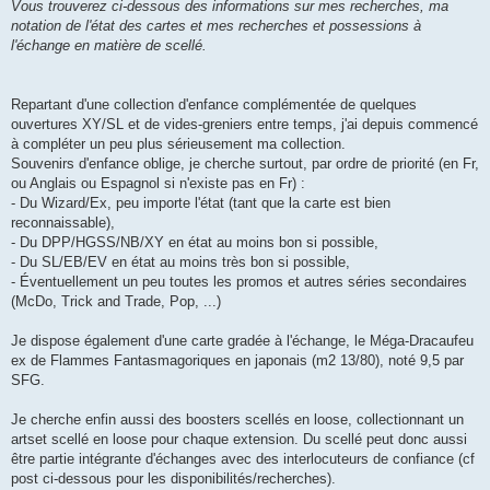
Vous trouverez ci-dessous des informations sur mes recherches, ma
notation de l'état des cartes et mes recherches et possessions à
l'échange en matière de scellé.
Repartant d'une collection d'enfance complémentée de quelques
ouvertures XY/SL et de vides-greniers entre temps, j'ai depuis commencé
à compléter un peu plus sérieusement ma collection.
Souvenirs d'enfance oblige, je cherche surtout, par ordre de priorité (en Fr,
ou Anglais ou Espagnol si n'existe pas en Fr) :
- Du Wizard/Ex, peu importe l'état (tant que la carte est bien
reconnaissable),
- Du DPP/HGSS/NB/XY en état au moins bon si possible,
- Du SL/EB/EV en état au moins très bon si possible,
- Éventuellement un peu toutes les promos et autres séries secondaires
(McDo, Trick and Trade, Pop, ...)
Je dispose également d'une carte gradée à l'échange, le Méga-Dracaufeu
ex de Flammes Fantasmagoriques en japonais (m2 13/80), noté 9,5 par
SFG.
Je cherche enfin aussi des boosters scellés en loose, collectionnant un
artset scellé en loose pour chaque extension. Du scellé peut donc aussi
être partie intégrante d'échanges avec des interlocuteurs de confiance (cf
post ci-dessous pour les disponibilités/recherches).