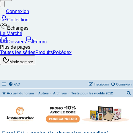
FAQ
Inscription
Connexion
Accueil du forum
Autres
Archives
Tests pour les worlds 2012
e
c
h
e
r