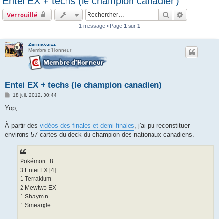
Entei EX + techs (le champion canadien)
c
Rechercher
Recherche 
Verrouillé
h
1 message • Page
1
sur
1
e
r
Zarmakuizz
Membre d'Honneur
Entei EX + techs (le champion canadien)
M
18 juil. 2012, 00:44
e
s
Yop,
s
a
g
À partir des
vidéos des finales et demi-finales
, j'ai pu reconstituer
e
environs 57 cartes du deck du champion des nationaux canadiens.
Pokémon : 8+
3 Entei EX [4]
1 Terrakium
2 Mewtwo EX
1 Shaymin
1 Smeargle