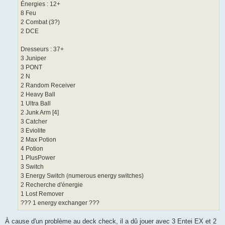
Énergies : 12+
8 Feu
2 Combat (3?)
2 DCE
Dresseurs : 37+
3 Juniper
3 PONT
2 N
2 Random Receiver
2 Heavy Ball
1 Ultra Ball
2 Junk Arm [4]
3 Catcher
3 Eviolite
2 Max Potion
4 Potion
1 PlusPower
3 Switch
3 Energy Switch (numerous energy switches)
2 Recherche d'énergie
1 Lost Remover
??? 1 energy exchanger ???
À cause d'un problème au deck check, il a dû jouer avec 3 Entei EX et 2