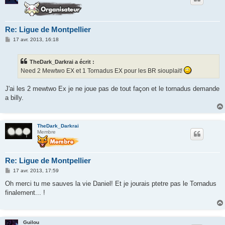
Re: Ligue de Montpellier
M
17 avr. 2013, 16:18
e
s
s
TheDark_Darkrai a écrit :
a
g
Need 2 Mewtwo EX et 1 Tornadus EX pour les BR siouplait!
e
J'ai les 2 mewtwo Ex je ne joue pas de tout façon et le tornadus demande
a billy.
TheDark_Darkrai
Membre
Re: Ligue de Montpellier
M
17 avr. 2013, 17:59
e
s
Oh merci tu me sauves la vie Daniel! Et je jourais ptetre pas le Tornadus
s
finalement... !
a
g
e
Guilou