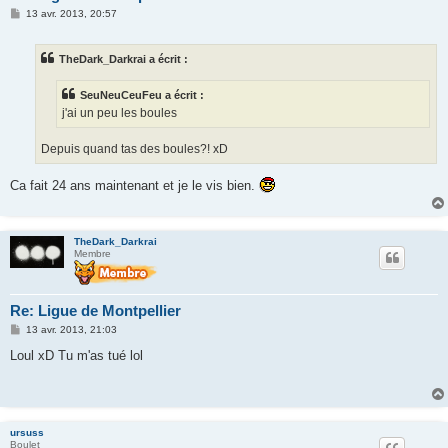
M
13 avr. 2013, 20:57
e
s
s
TheDark_Darkrai a écrit :
a
g
e
SeuNeuCeuFeu a écrit :
j'ai un peu les boules
Depuis quand tas des boules?! xD
Ca fait 24 ans maintenant et je le vis bien.
TheDark_Darkrai
Membre
Re: Ligue de Montpellier
M
13 avr. 2013, 21:03
e
s
Loul xD Tu m'as tué lol
s
a
g
e
ursuss
Boulet