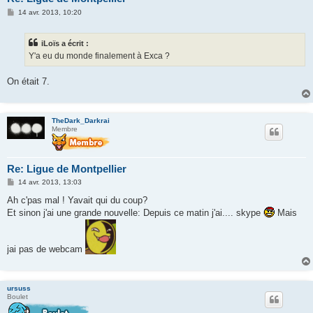
M
14 avr. 2013, 10:20
e
s
s
iLoïs a écrit :
a
g
Y'a eu du monde finalement à Exca ?
e
On était 7.
TheDark_Darkrai
Membre
Re: Ligue de Montpellier
M
14 avr. 2013, 13:03
e
s
Ah c'pas mal ! Yavait qui du coup?
s
Et sinon j'ai une grande nouvelle: Depuis ce matin j'ai.... skype
Mais
a
g
e
jai pas de webcam
ursuss
Boulet