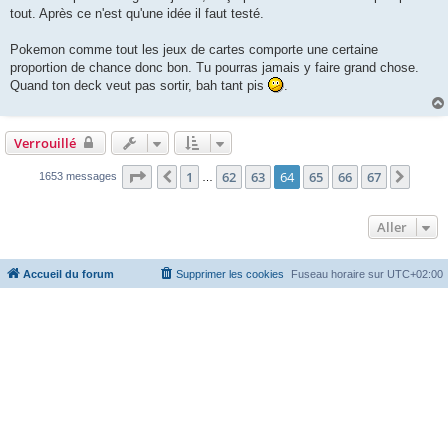
tout. Après ce n'est qu'une idée il faut testé.
Pokemon comme tout les jeux de cartes comporte une certaine
proportion de chance donc bon. Tu pourras jamais y faire grand chose.
Quand ton deck veut pas sortir, bah tant pis
.
Verrouillé
Page
64
sur
67
1
62
63
64
65
66
67
Précédent
Suiva
1653 messages
…
Aller
Accueil du forum
Supprimer les cookies
Fuseau horaire sur
UTC+02:00