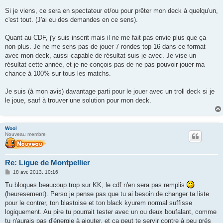
Si je viens, ce sera en spectateur et/ou pour prêter mon deck à quelqu'un,
c'est tout. (J'ai eu des demandes en ce sens).
Quant au CDF, j'y suis inscrit mais il ne me fait pas envie plus que ça
non plus. Je ne me sens pas de jouer 7 rondes top 16 dans ce format
avec mon deck, aussi capable de résultat suis-je avec. Je vise un
résultat cette année, et je ne conçois pas de ne pas pouvoir jouer ma
chance à 100% sur tous les matchs.
Je suis (à mon avis) davantage parti pour le jouer avec un troll deck si je
le joue, sauf à trouver une solution pour mon deck.
Wool
Nouveau membre
Re: Ligue de Montpellier
M
18 avr. 2013, 10:16
e
s
Tu bloques beaucoup trop sur KK, le cdf n'en sera pas remplis
s
(heuresement). Perso je pense pas que tu ai besoin de changer ta liste
a
g
pour le contrer, ton blastoise et ton black kyurem normal suffisse
e
logiquement. Au pire tu pourrait tester avec un ou deux boufalant, comme
tu n'aurais pas d'énergie à ajouter, et ça peut te servir contre à peu prés