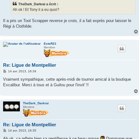
s
TheDark_Darkrai a écrit :
a
g
Ah ok ! Et Tony il a eu quoi?
e
Il a pris un Tool Scrapper reverse je crois, il a fait exprès pour laisser le
Régi à Clothilde.
EsteR21
Membre
Re: Ligue de Montpellier
M
14 avr. 2013, 16:34
e
s
Vraiment sympathique, cette après-midi de tournoi amical à la boutique
s
Excalibur. Merci à tous et à Guilou pour l'invit' !!
a
g
e
TheDark_Darkrai
Membre
Re: Ligue de Montpellier
M
14 avr. 2013, 16:35
e
s
Ah ok, ça reflete bien sa gentillesse à ce beau gosse
Dommage que