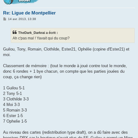
Re: Ligue de Montpellier
M
14 avr. 2013, 13:38
e
s
s
TheDark_Darkrai a écrit :
a
g
Ah c'pas mal ! Yavait qui du coup?
e
Guilou, Tony, Romain, Clothilde, Ester21, Ophélie (copine d'Ester21) et
moi.
Classement de mémoire : (tout le monde à joué contre tout le monde,
donc 6 rondes + 1 bye chacun, on compte que les parties jouées du
coup, ça change rien)
1 Guilou 5-1
2 Tony 5-1
3 Clothilde 3-3
4 Moi 3-3
5 Romain 3-3
6 Ester 1-5
7 Ophelie 1-5
Au niveau des cartes (redistribution type draft), on a dû faire avec des
boosters DRX car la boutique n'avait plus de FF. Guilou a gagné un Mew