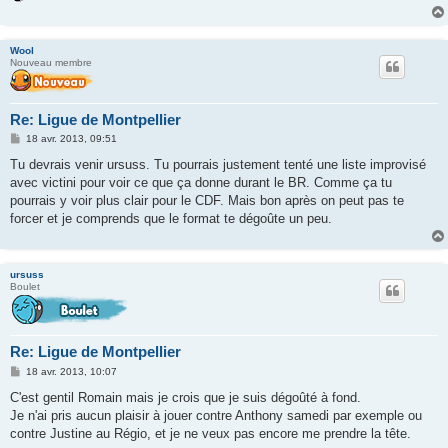
Wool
Nouveau membre
Re: Ligue de Montpellier
M
18 avr. 2013, 09:51
e
s
Tu devrais venir ursuss. Tu pourrais justement tenté une liste improvisé
s
avec victini pour voir ce que ça donne durant le BR. Comme ça tu
a
g
pourrais y voir plus clair pour le CDF. Mais bon après on peut pas te
e
forcer et je comprends que le format te dégoûte un peu.
ursuss
Boulet
Re: Ligue de Montpellier
M
18 avr. 2013, 10:07
e
s
C'est gentil Romain mais je crois que je suis dégoûté à fond.
s
Je n'ai pris aucun plaisir à jouer contre Anthony samedi par exemple ou
a
g
contre Justine au Régio, et je ne veux pas encore me prendre la tête.
e