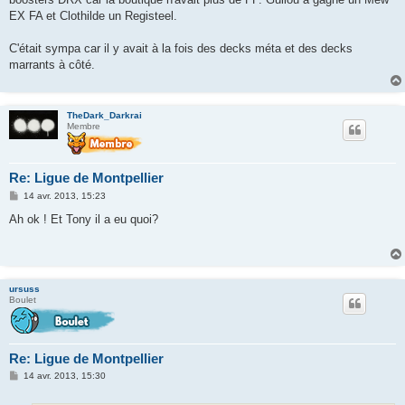
EX FA et Clothilde un Registeel.
C'était sympa car il y avait à la fois des decks méta et des decks
marrants à côté.
TheDark_Darkrai
Membre
Re: Ligue de Montpellier
M
14 avr. 2013, 15:23
e
s
Ah ok ! Et Tony il a eu quoi?
s
a
g
e
ursuss
Boulet
Re: Ligue de Montpellier
M
14 avr. 2013, 15:30
e
s