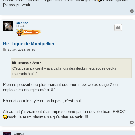
s
j'ai pas pu venir
a
g
e
sicerion
Membre
Re: Ligue de Montpellier
M
15 avr. 2013, 08:39
e
s
s
ursuss a écrit :
a
g
C'était sympa car il y avait à la fois des decks méta et des decks
e
marrants à côté.
Rien ne pouvait être plus marrant que mon mewtwo ex stage 2 qui
deplace les energies métal 8-)
Eh ouai on a le style ou on la pas , c'est tout !
Ah au fait j'ai vraiment était impressionné par la nouvelle team PROXY
hock: la team plasma n'a qu'a bien se tenir !!!!
Guilou