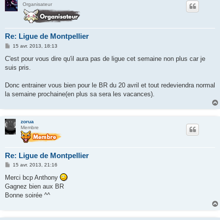
Organisateur
Re: Ligue de Montpellier
M
15 avr. 2013, 18:13
e
s
C'est pour vous dire qu'il aura pas de ligue cet semaine non plus car je
s
suis pris.
a
g
e
Donc entrainer vous bien pour le BR du 20 avril et tout redeviendra normal
la semaine prochaine(en plus sa sera les vacances).
zorua
Membre
Re: Ligue de Montpellier
M
15 avr. 2013, 21:16
e
s
Merci bcp Anthony
s
Gagnez bien aux BR
a
g
Bonne soirée ^^
e