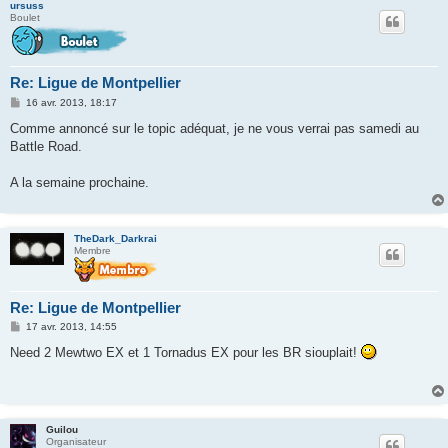
ursuss
Boulet
Re: Ligue de Montpellier
M
16 avr. 2013, 18:17
e
s
Comme annoncé sur le topic adéquat, je ne vous verrai pas samedi au
s
Battle Road.
a
g
e
A la semaine prochaine.
TheDark_Darkrai
Membre
Re: Ligue de Montpellier
M
17 avr. 2013, 14:55
e
s
Need 2 Mewtwo EX et 1 Tornadus EX pour les BR siouplait!
s
a
g
e
Guilou
Organisateur