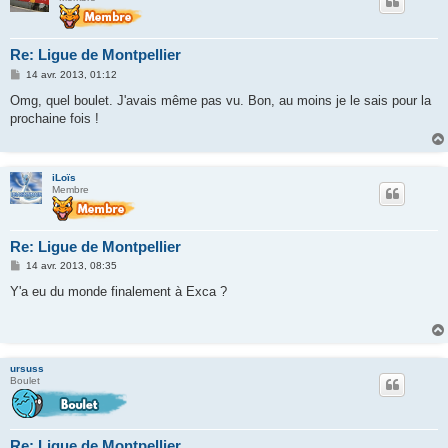
Re: Ligue de Montpellier
M
14 avr. 2013, 01:12
e
s
Omg, quel boulet. J'avais même pas vu. Bon, au moins je le sais pour la
s
prochaine fois !
a
g
e
iLoïs
Membre
Re: Ligue de Montpellier
M
14 avr. 2013, 08:35
e
s
Y'a eu du monde finalement à Exca ?
s
a
g
e
ursuss
Boulet
Re: Ligue de Montpellier