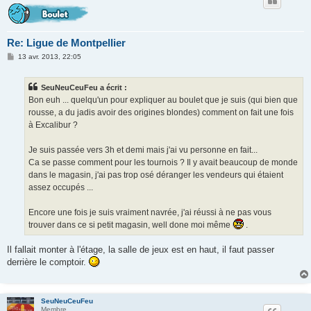
Re: Ligue de Montpellier
M
13 avr. 2013, 22:05
e
s
s
SeuNeuCeuFeu a écrit :
a
g
Bon euh ... quelqu'un pour expliquer au boulet que je suis (qui bien que
e
rousse, a du jadis avoir des origines blondes) comment on fait une fois
à Excalibur ?
Je suis passée vers 3h et demi mais j'ai vu personne en fait...
Ca se passe comment pour les tournois ? Il y avait beaucoup de monde
dans le magasin, j'ai pas trop osé déranger les vendeurs qui étaient
assez occupés ...
Encore une fois je suis vraiment navrée, j'ai réussi à ne pas vous
trouver dans ce si petit magasin, well done moi même
.
Il fallait monter à l'étage, la salle de jeux est en haut, il faut passer
derrière le comptoir.
SeuNeuCeuFeu
Membre