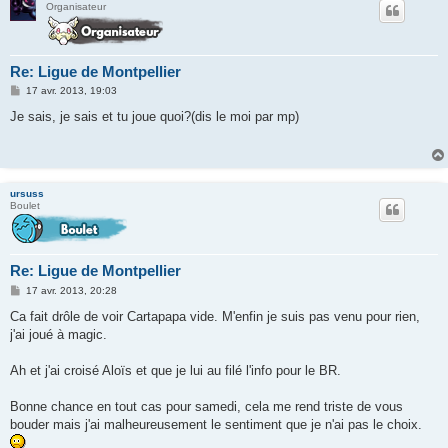
Organisateur
Re: Ligue de Montpellier
M
17 avr. 2013, 19:03
e
s
Je sais, je sais et tu joue quoi?(dis le moi par mp)
s
a
g
e
ursuss
Boulet
Re: Ligue de Montpellier
M
17 avr. 2013, 20:28
e
s
Ca fait drôle de voir Cartapapa vide. M'enfin je suis pas venu pour rien,
s
j'ai joué à magic.
a
g
e
Ah et j'ai croisé Aloïs et que je lui au filé l'info pour le BR.
Bonne chance en tout cas pour samedi, cela me rend triste de vous
bouder mais j'ai malheureusement le sentiment que je n'ai pas le choix.