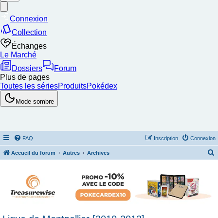
FAQ
Inscription
Connexion
Accueil du forum
Autres
Archives
e
c
h
e
r