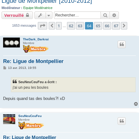
Ligue de Montpellier [2010-2012]
c
Modérateur :
Equipe Modératrice
h
Rechercher
Recherche 
Verrouillé
e
Page
64
sur
67
1
62
63
64
65
66
67
r
Précédent
Suiva
1653 messages
…
TheDark_Darkrai
Membre
Re: Ligue de Montpellier
M
13 avr. 2013, 19:55
e
s
s
SeuNeuCeuFeu a écrit :
a
g
j'ai un peu les boules
e
Depuis quand tas des boules?! xD
SeuNeuCeuFeu
Membre
Re: Ligue de Montpellier