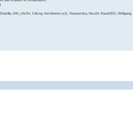
ez pas à utiliser le comparateur)
i
 Dodzilla, OliV_xALRx, Cdtcng, Kerridwenn (x2), Yoanouchka, Nico24, RaoulVDG, Wolfgang