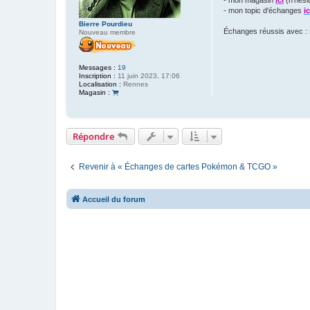
- mon magasin
ici
(n'hésit
- mon topic d'échanges
ic
Bierre Pourdieu
Échanges réussis avec :
Nouveau membre
Messages :
19
Inscription :
11 juin 2023, 17:06
Localisation :
Rennes
Magasin :
Répondre
Revenir à « Échanges de cartes Pokémon & TCGO »
Accueil du forum