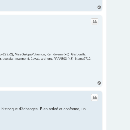
H
a
u
t
oy22 (x2), MissGalopaPokemon, Kerridwenn (x6), Garbouille,
ang, powaks, mainnemf, Javati, archers, PAFAB03 (x3), Natou2712,
H
a
u
t
 historique d'échanges. Bien arrivé et conforme, un