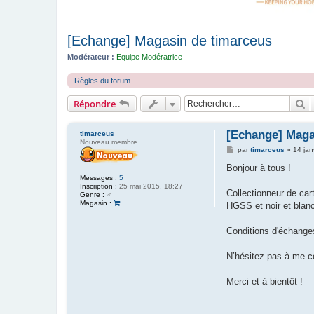
[Echange] Magasin de timarceus
Modérateur :
Equipe Modératrice
Règles du forum
R
Répondre
[Echange] Maga
timarceus
Nouveau membre
M
par
timarceus
»
14 jan
e
s
Bonjour à tous !
s
Messages :
5
a
Inscription :
25 mai 2015, 18:27
g
Collectionneur de ca
Genre :
♂️
e
Magasin :
HGSS et noir et blan
Conditions d'échanges
N’hésitez pas à me c
Merci et à bientôt !