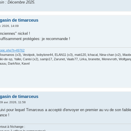
sin : Décembre 2025.
gasin de timarceus
v. 2026, 14:09
nciennes" nickel !
 suffisamment protégées: je recommande !
opic.php?t=49762
oumanos (x3), Vestipok, bobylone44, ELAN11 (x3), matt120, lchacal, Nina-chan (x2), Maob
ki-de-sp, Yallei, Canisi (x2), samjo17, Zarunet, Vaals77, Lirka, branette, Menevroth, Wolfg
auuu, DarkNor, Kavel
gasin de timarceus
09 avr. 2026, 11:58
ivi pour lequel Timarceus a accepté d'envoyer en premier au vu de son faible
ance !
tout à l'échange :