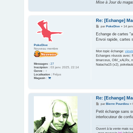
Mise à Jour du maga
Re: [Echange] Ma
M
par
PokeDive
»
14 jan
e
s
Echange de cartes "a
s
Envoi rapide, cartes
a
g
PokeDive
e
Nouveau membre
Mon topic échange:
viewt
Echanges réussis avec: R
timarceus, OliV_xALRx, ni
Messages :
27
Natacha15 (x2), pokelaul
Inscription :
03 janv. 2025, 22:14
Genre :
♀️
Localisation :
Fréjus
Magasin :
Re: [Echange] Ma
M
par
Bierre Pourdieu
»
e
s
Petit échange sans su
s
interlocuteur de confi
a
g
e
Ouvert à la vente mais sur