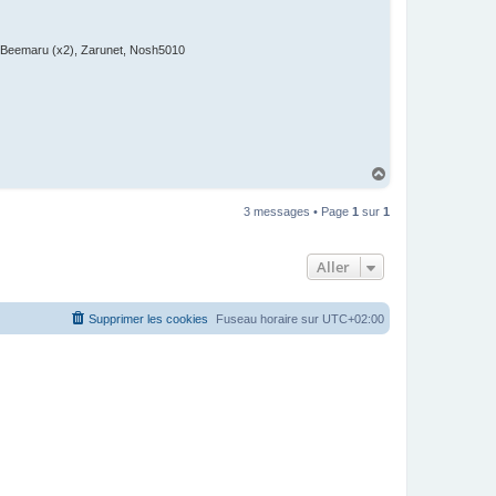
, Beemaru (x2), Zarunet, Nosh5010
H
a
u
3 messages • Page
1
sur
1
t
Aller
Supprimer les cookies
Fuseau horaire sur
UTC+02:00