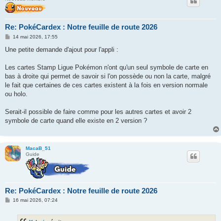
Re: PokéCardex : Notre feuille de route 2026
M
14 mai 2026, 17:55
e
s
Une petite demande d'ajout pour l'appli :
s
a
g
Les cartes Stamp Ligue Pokémon n'ont qu'un seul symbole de carte en
e
bas à droite qui permet de savoir si l'on possède ou non la carte, malgré
le fait que certaines de ces cartes existent à la fois en version normale
ou holo.
Serait-il possible de faire comme pour les autres cartes et avoir 2
symbole de carte quand elle existe en 2 version ?
MacaB_51
Guide
Re: PokéCardex : Notre feuille de route 2026
M
16 mai 2026, 07:24
e
s
s