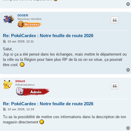
DOSER
Nouveau membre
Re: PokéCardex : Notre feuille de route 2026
M
10 avr. 2026, 12:11
e
s
Salut,
s
Jsp si ça a été pensé dans les échanges, mais mettre le département ou
a
g
la ville ou la Région pour faire plus RP de là où on se situe, ça pourrait
e
être cool.
3l3ktr0
Administrateur
Re: PokéCardex : Notre feuille de route 2026
M
10 avr. 2026, 12:16
e
s
Tu as la possibilité de mettre ces informations dans la description de ton
s
magasin directement
a
g
e