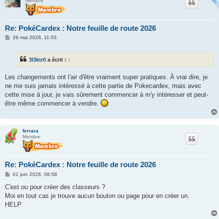
Membre
Re: PokéCardex : Notre feuille de route 2026
M
26 mai 2026, 11:03
e
s
s
3l3ktr0
a écrit :
↑
a
g
e
Les changements ont l'air d'être vraiment super pratiques. À vrai dire, je
ne me suis jamais intéressé à cette partie de Pokecardex, mais avec
cette mise à jour, je vais sûrement commencer à m'y intéresser et peut-
être même commencer à vendre.
ferrara
Membre
Re: PokéCardex : Notre feuille de route 2026
M
01 juin 2026, 08:58
e
s
C'est ou pour créer des classeurs ?
s
Moi en tout cas je trouve aucun bouton ou page pour en créer un.
a
g
HELP
e