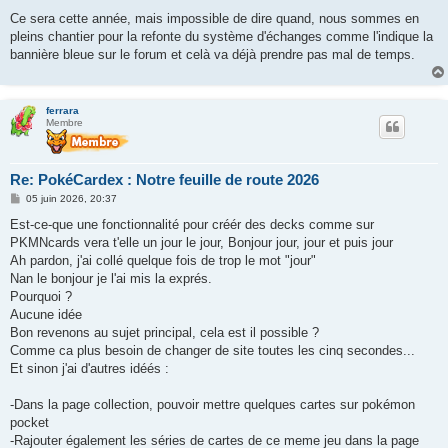
Ce sera cette année, mais impossible de dire quand, nous sommes en
pleins chantier pour la refonte du système d'échanges comme l'indique la
bannière bleue sur le forum et celà va déjà prendre pas mal de temps.
ferrara
Membre
Re: PokéCardex : Notre feuille de route 2026
M
05 juin 2026, 20:37
e
s
Est-ce-que une fonctionnalité pour créér des decks comme sur
s
PKMNcards vera t'elle un jour le jour, Bonjour jour, jour et puis jour
a
g
Ah pardon, j'ai collé quelque fois de trop le mot "jour"
e
Nan le bonjour je l'ai mis la exprés.
Pourquoi ?
Aucune idée
Bon revenons au sujet principal, cela est il possible ?
Comme ca plus besoin de changer de site toutes les cinq secondes...
Et sinon j'ai d'autres idéés :
-Dans la page collection, pouvoir mettre quelques cartes sur pokémon
pocket
-Rajouter également les séries de cartes de ce meme jeu dans la page