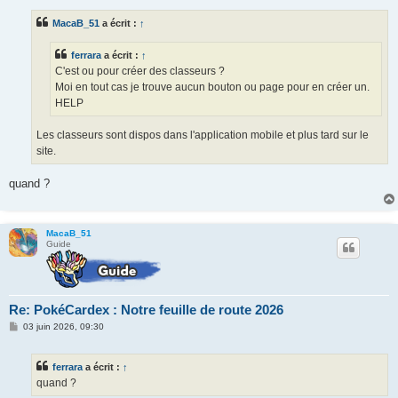
s
s
MacaB_51
a écrit :
↑
a
g
e
ferrara
a écrit :
↑
C'est ou pour créer des classeurs ?
Moi en tout cas je trouve aucun bouton ou page pour en créer un.
HELP
Les classeurs sont dispos dans l'application mobile et plus tard sur le
site.
quand ?
MacaB_51
Guide
Re: PokéCardex : Notre feuille de route 2026
M
03 juin 2026, 09:30
e
s
s
ferrara
a écrit :
↑
a
g
quand ?
e