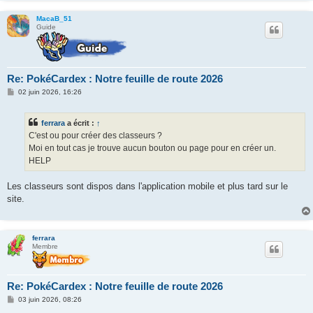
MacaB_51
Guide
Re: PokéCardex : Notre feuille de route 2026
M
02 juin 2026, 16:26
e
s
s
ferrara
a écrit :
↑
a
g
C'est ou pour créer des classeurs ?
e
Moi en tout cas je trouve aucun bouton ou page pour en créer un.
HELP
Les classeurs sont dispos dans l'application mobile et plus tard sur le
site.
ferrara
Membre
Re: PokéCardex : Notre feuille de route 2026
M
03 juin 2026, 08:26
e