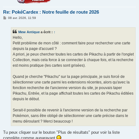
Re: PokéCardex : Notre feuille de route 2026
M
08 avr. 2026, 11:59
e
s
s
Mew Antique
a écrit :
↑
a
g
Hello,
e
Petit problème de mon côté : comment faire pour rechercher une carte
depuis la page d'accueil ?
A priori, je peux chercher toutes les cartes de Pikachu à partir de l'onglet
Collection, mais cela force à se connecter à chaque fois, et la recherche
est moins pratique (les cartes sont grisées).
Quand je cherche "Pikachu" sur la page principale, je suis forcé de
sélectionner une carte parmi les extensions récentes, alors qu'avec la
fonction recherche de l'ancienne version du site, je pouvais taper
Pikachu, Entrée, et la page affichait toutes les cartes de Pikachu éditées
depuis le début.
Serait-il possible de revenir à l'ancienne version de la recherche par
Pokémon, sans être obligé de sélectionner une carte précise dans le
menu déroulant ? Merci beaucoup !
Tu peux cliquer sur le bouton "Plus de résultats" pour voir la liste
complète comme auparavant