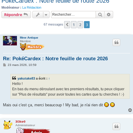
PokéCardex : Notre feuille de route 2026
c
Modérateur :
La Rédaction
h
Rechercher
Recherche 
Répondre
e
1
2
3
r
Précédent
67 messages
Mew Antique
Membre
Re: PokéCardex : Notre feuille de route 2026
M
23 mars 2026, 10:59
e
s
s
yakutake83
a écrit :
↑
a
g
Hello !
e
En bas du menu déroulant avec tes premiers résultats, tu peux cliquer
sur "Plus de résultats" pour avoir toutes les cartes que tu cherches ! :-)
Mais oui c'est ça, merci beaucoup ! My bad, je n'ai rien dit
3l3ktr0
Administrateur