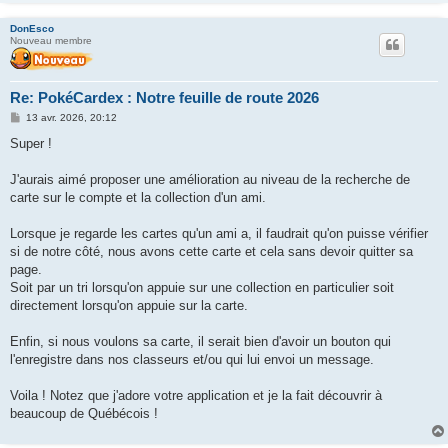
DonEsco
Nouveau membre
Re: PokéCardex : Notre feuille de route 2026
M
13 avr. 2026, 20:12
e
s
Super !
s
a
g
J'aurais aimé proposer une amélioration au niveau de la recherche de
e
carte sur le compte et la collection d'un ami.
Lorsque je regarde les cartes qu'un ami a, il faudrait qu'on puisse vérifier
si de notre côté, nous avons cette carte et cela sans devoir quitter sa
page.
Soit par un tri lorsqu'on appuie sur une collection en particulier soit
directement lorsqu'on appuie sur la carte.
Enfin, si nous voulons sa carte, il serait bien d'avoir un bouton qui
l'enregistre dans nos classeurs et/ou qui lui envoi un message.
Voila ! Notez que j'adore votre application et je la fait découvrir à
beaucoup de Québécois !