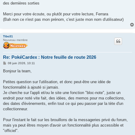
des dernières sorties
Merci pour votre écoute, ou plutôt pour votre lecture, Ferrara
(Bah non ce n'est pas mon prénom, c'est juste mon nom d'utilisateur)
Tibo31
Nouveau membre
Re: PokéCardex : Notre feuille de route 2026
M
08 juin 2026, 10:11
e
s
Bonjour la team,
s
a
g
Petites question sur l'utilisation, et donc peut-être une idée de
e
fonctionnalité à ajouté si jamais.
Je cherche sur l'appli et/ou le site une fonction "bloc-note", juste un
endroit pour noté vite fait, des idées, des memos pour ma collections,
des dates d'évènements, enfin tout ce qui peu passer par la tète d'un
collectionneur.
Pour l'instant le fait sur les brouillons de la messageries privé du forum,
mais ya peut êtres moyen d'avoir un fonctionnalité plus accessible et
"officiel".