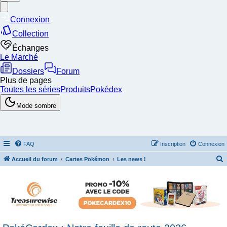
FAQ
Inscription
Connexion
Accueil du forum
Cartes Pokémon
Les news !
e
c
h
e
r