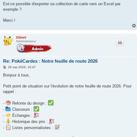
g
Est-ce possible d'exporter sa collection de carte vers un Excel par
e
exemple ?
Merci !
3l3ktr0
Administrateur
Re: PokéCardex : Notre feuille de route 2026
M
26 mai 2026, 10:47
e
s
Bonjour à tous,
s
a
g
Petit point de situation sur l'évolution de notre feuille de route 2026. Pour
e
rappel :
-
Refonte du design :
-
Classeurs :
-
Échanges :
-
Historique des prix :
-
Listes personnalisées :