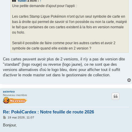
Yukwi
a écrit :
↑
a
g
Une petite demande d'ajout pour l'appli :
e
Les cartes Stamp Ligue Pokémon n'ont qu'un seul symbole de carte en
bas à droite qui permet de savoir si l'on possède ou non la carte, malgré
le fait que certaines de ces cartes existent à la fois en version normale
ou holo.
Serait-il possible de faire comme pour les autres cartes et avoir 2
symbole de carte quand elle existe en 2 version ?
Ces cartes peuvent avoir plus de 2 versions, il n'y a pas de version dite
"standard" (logo rouge) ou reverse (logo jaune), ce ne sont que des
versions alternatives d'où le logo bleu, donc pour afficher tout il suffit
d'activer le mode master set dans le gestionnaire de collection.
asiertxo
Nouveau membre
Re: PokéCardex : Notre feuille de route 2026
M
19 mai 2026, 11:07
e
s
Bonjour,
s
a