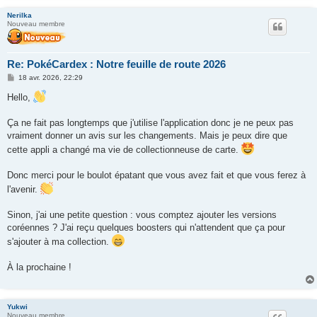
Nerilka
Nouveau membre
Re: PokéCardex : Notre feuille de route 2026
M
18 avr. 2026, 22:29
e
s
Hello,
s
a
g
Ça ne fait pas longtemps que j'utilise l'application donc je ne peux pas
e
vraiment donner un avis sur les changements. Mais je peux dire que
cette appli a changé ma vie de collectionneuse de carte.
Donc merci pour le boulot épatant que vous avez fait et que vous ferez à
l'avenir.
Sinon, j'ai une petite question : vous comptez ajouter les versions
coréennes ? J'ai reçu quelques boosters qui n'attendent que ça pour
s'ajouter à ma collection.
À la prochaine !
Yukwi
Nouveau membre