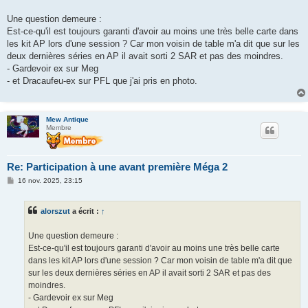
Une question demeure :
Est-ce-qu'il est toujours garanti d'avoir au moins une très belle carte dans
les kit AP lors d'une session ? Car mon voisin de table m'a dit que sur les
deux dernières séries en AP il avait sorti 2 SAR et pas des moindres.
- Gardevoir ex sur Meg
- et Dracaufeu-ex sur PFL que j'ai pris en photo.
Mew Antique
Membre
Re: Participation à une avant première Méga 2
M
16 nov. 2025, 23:15
e
s
s
alorszut
a écrit :
↑
a
g
e
Une question demeure :
Est-ce-qu'il est toujours garanti d'avoir au moins une très belle carte
dans les kit AP lors d'une session ? Car mon voisin de table m'a dit que
sur les deux dernières séries en AP il avait sorti 2 SAR et pas des
moindres.
- Gardevoir ex sur Meg