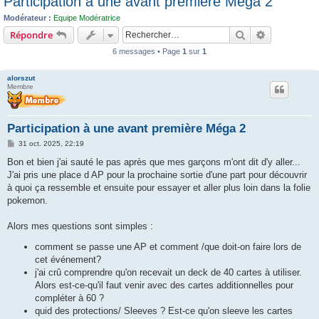
Participation à une avant première Méga 2
c
Modérateur :
Equipe Modératrice
h
Rechercher
Recherche 
Répondre
e
6 messages • Page
1
sur
1
r
alorszut
Membre
Participation à une avant première Méga 2
M
31 oct. 2025, 22:19
e
s
Bon et bien j'ai sauté le pas après que mes garçons m'ont dit d'y aller...
s
J'ai pris une place d AP pour la prochaine sortie d'une part pour découvrir
a
g
à quoi ça ressemble et ensuite pour essayer et aller plus loin dans la folie
e
pokemon.
Alors mes questions sont simples :
comment se passe une AP et comment /que doit-on faire lors de
cet événement?
j'ai crû comprendre qu'on recevait un deck de 40 cartes à utiliser.
Alors est-ce-qu'il faut venir avec des cartes additionnelles pour
compléter à 60 ?
quid des protections/ Sleeves ? Est-ce qu'on sleeve les cartes