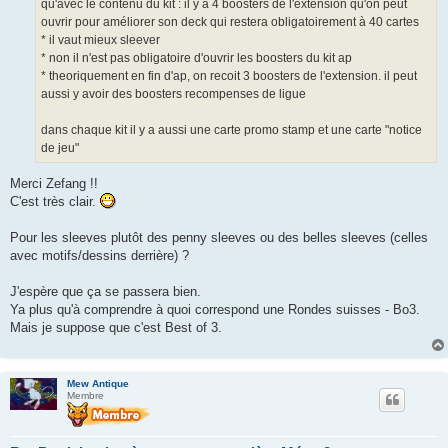
qu'avec le contenu du kit : il y a 4 boosters de l'extension qu'on peut
ouvrir pour améliorer son deck qui restera obligatoirement à 40 cartes
* il vaut mieux sleever
* non il n'est pas obligatoire d'ouvrir les boosters du kit ap
* theoriquement en fin d'ap, on recoit 3 boosters de l'extension. il peut
aussi y avoir des boosters recompenses de ligue
dans chaque kit il y a aussi une carte promo stamp et une carte "notice
de jeu"
Merci Zefang !!
C'est très clair.
Pour les sleeves plutôt des penny sleeves ou des belles sleeves (celles
avec motifs/dessins derrière) ?
J'espère que ça se passera bien.
Ya plus qu'à comprendre à quoi correspond une Rondes suisses - Bo3.
Mais je suppose que c'est Best of 3.
Mew Antique
Membre