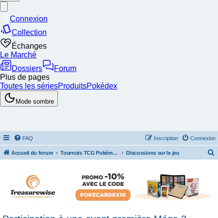
FAQ
Inscription
Connexion
Accueil du forum
Tournois TCG Pokémon & Stratégie
Discussions sur le jeu
e
c
h
e
r