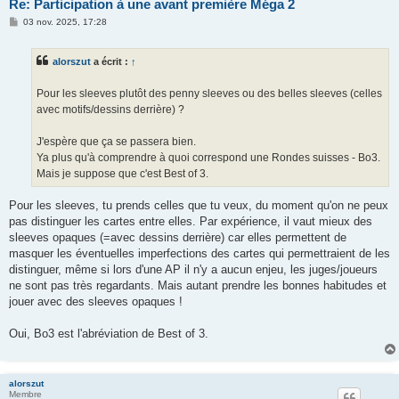
Re: Participation à une avant première Méga 2
M
03 nov. 2025, 17:28
e
s
s
alorszut
a écrit :
↑
a
g
e
Pour les sleeves plutôt des penny sleeves ou des belles sleeves (celles
avec motifs/dessins derrière) ?
J'espère que ça se passera bien.
Ya plus qu'à comprendre à quoi correspond une Rondes suisses - Bo3.
Mais je suppose que c'est Best of 3.
Pour les sleeves, tu prends celles que tu veux, du moment qu'on ne peux
pas distinguer les cartes entre elles. Par expérience, il vaut mieux des
sleeves opaques (=avec dessins derrière) car elles permettent de
masquer les éventuelles imperfections des cartes qui permettraient de les
distinguer, même si lors d'une AP il n'y a aucun enjeu, les juges/joueurs
ne sont pas très regardants. Mais autant prendre les bonnes habitudes et
jouer avec des sleeves opaques !
Oui, Bo3 est l'abréviation de Best of 3.
alorszut
Membre