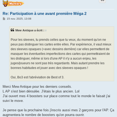
Re: Participation à une avant première Méga 2
M
15 nov. 2025, 13:08
e
s
s
Mew Antique a écrit :
↑
a
g
e
Pour les sleeves, tu prends celles que tu veux, du moment qu'on ne
peux pas distinguer les cartes entre elles. Par expérience, il vaut mieux
des sleeves opaques (=avec dessins derrière) car elles permettent de
masquer les éventuelles imperfections des cartes qui permettraient de
les distinguer, même si lors d'une AP il n'y a aucun enjeu, les
juges/joueurs ne sont pas très regardants. Mais autant prendre les
bonnes habitudes et jouer avec des sleeves opaques !
Oui, Bo3 est l'abréviation de Best of 3.
Merci Mew Antique pour les derniers conseils.
L AP s'est bien déroulée. J'étais le plus ancien. Lol
J'ai ouvert mes 4 boosters sur place comme tout le monde le faisait j'ai
suivi le move.
Je pense que la prochaine fois j'inscris aussi mes 2 garçons pour l'AP. Ça
augmentera le nombre de boosters qu'on pourra ouvrir.