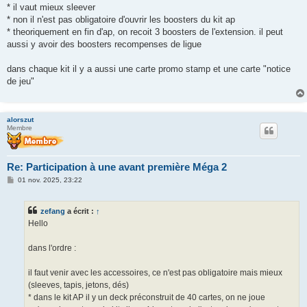
* il vaut mieux sleever
* non il n'est pas obligatoire d'ouvrir les boosters du kit ap
* theoriquement en fin d'ap, on recoit 3 boosters de l'extension. il peut
aussi y avoir des boosters recompenses de ligue
dans chaque kit il y a aussi une carte promo stamp et une carte "notice
de jeu"
alorszut
Membre
Re: Participation à une avant première Méga 2
M
01 nov. 2025, 23:22
e
s
s
zefang
a écrit :
↑
a
g
Hello
e
dans l'ordre :
il faut venir avec les accessoires, ce n'est pas obligatoire mais mieux
(sleeves, tapis, jetons, dés)
* dans le kit AP il y un deck préconstruit de 40 cartes, on ne joue