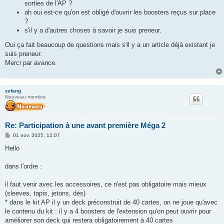
sorties de l'AP ?
ah oui est-ce qu'on est obligé d'ouvrir les boosters reçus sur place
?
s'il y a d'autres choses à savoir je suis preneur.
Oui ça fait beaucoup de questions mais s'il y a un article déjà existant je
suis preneur.
Merci par avance.
zefang
Nouveau membre
Re: Participation à une avant première Méga 2
M
01 nov. 2025, 12:07
e
s
Hello
s
a
g
dans l'ordre :
e
il faut venir avec les accessoires, ce n'est pas obligatoire mais mieux
(sleeves, tapis, jetons, dés)
* dans le kit AP il y un deck préconstruit de 40 cartes, on ne joue qu'avec
le contenu du kit : il y a 4 boosters de l'extension qu'on peut ouvrir pour
améliorer son deck qui restera obligatoirement à 40 cartes