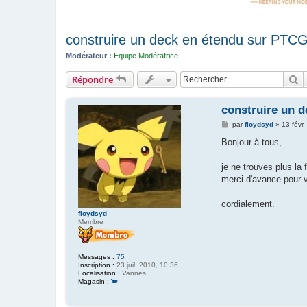
construire un deck en étendu sur PTCG
Modérateur :
Equipe Modératrice
R
Répondre
construire un 
M
par
floydsyd
»
13 févr
e
s
Bonjour à tous,
s
a
g
je ne trouves plus la
e
merci d'avance pour v
cordialement.
floydsyd
Membre
Messages :
75
Inscription :
23 juil. 2010, 10:36
Localisation :
Vannes
Magasin :