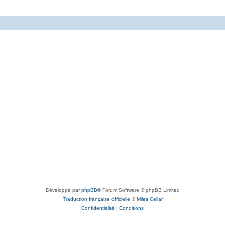
Développé par
phpBB
® Forum Software © phpBB Limited
Traduction française officielle
©
Miles Cellar
Confidentialité
|
Conditions