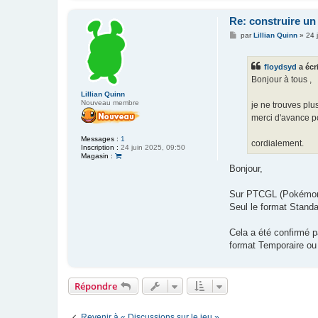
Re: construire un
M
par
Lillian Quinn
»
24 
e
s
s
floydsyd
a écri
a
g
Bonjour à tous ,
e
Lillian Quinn
Nouveau membre
je ne trouves plu
merci d'avance po
Messages :
1
cordialement.
Inscription :
24 juin 2025, 09:50
Magasin :
Bonjour,
Sur PTCGL (Pokémon T
Seul le format Standar
Cela a été confirmé 
format Temporaire ou
Répondre
Revenir à « Discussions sur le jeu »