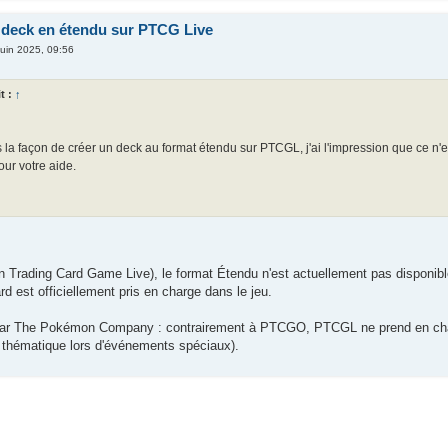
 deck en étendu sur PTCG Live
juin 2025, 09:56
t :
↑
s la façon de créer un deck au format étendu sur PTCGL, j'ai l'impression que ce n'e
ur votre aide.
rading Card Game Live), le format Étendu n'est actuellement pas disponible 
d est officiellement pris en charge dans le jeu.
par The Pokémon Company : contrairement à PTCGO, PTCGL ne prend en charg
 thématique lors d'événements spéciaux).