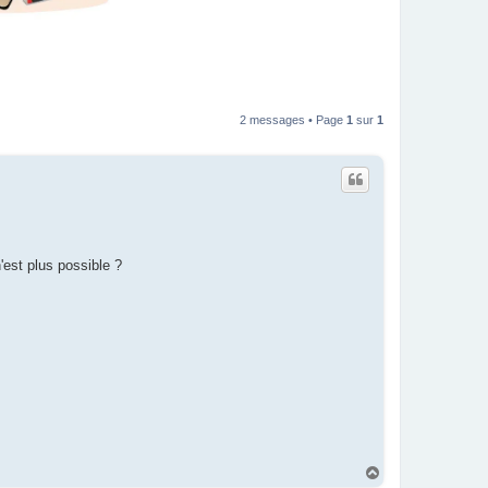
2 messages • Page
1
sur
1
'est plus possible ?
H
a