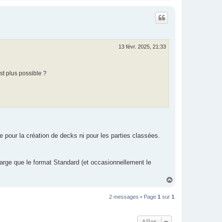
u
t
13 févr. 2025, 21:33
st plus possible ?
pour la création de decks ni pour les parties classées.
e que le format Standard (et occasionnellement le
H
a
u
2 messages • Page
1
sur
1
t
Aller