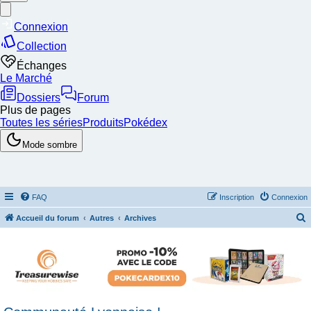
FAQ
Inscription
Connexion
Accueil du forum
Autres
Archives
e
c
h
e
r