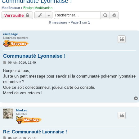
Communauté Lyonnaise !
c
Modérateur :
Equipe Modératrice
h
Rechercher
Recherche 
Verrouillé
e
9 messages • Page
1
sur
1
r
enilesage
Nouveau membre
Communauté Lyonnaise !
M
06 juin 2016, 11:49
e
s
Bonjour à tous,
s
Juste un petit message pour savoir si la communauté pokemon lyonnaise
a
g
est active ?
e
Que ce soit collectionneur, joueur carte ou console.
Merci de vos retours !
Nkekev
Membre
Re: Communauté Lyonnaise !
M
06 juin 2016, 22:00