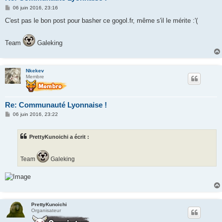
M
06 juin 2016, 23:16
e
s
C'est pas le bon post pour basher ce gogol.fr, même s'il le mérite :'(
s
a
g
Team
Galeking
e
Nkekev
Membre
Re: Communauté Lyonnaise !
M
06 juin 2016, 23:22
e
s
s
PrettyKunoichi a écrit :
a
g
e
Team
Galeking
PrettyKunoichi
Organisateur