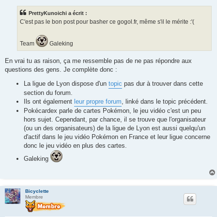
s
s
PrettyKunoichi a écrit :
a
g
C'est pas le bon post pour basher ce gogol.fr, même s'il le mérite :'(
e
Team
Galeking
En vrai tu as raison, ça me ressemble pas de ne pas répondre aux
questions des gens. Je complète donc :
La ligue de Lyon dispose d'un
topic
pas dur à trouver dans cette
section du forum.
Ils ont également
leur propre forum
, linké dans le topic précédent.
Pokécardex parle de cartes Pokémon, le jeu vidéo c'est un peu
hors sujet. Cependant, par chance, il se trouve que l'organisateur
(ou un des organisateurs) de la ligue de Lyon est aussi quelqu'un
d'actif dans le jeu vidéo Pokémon en France et leur ligue concerne
donc le jeu vidéo en plus des cartes.
Galeking
Bicyclette
Membre