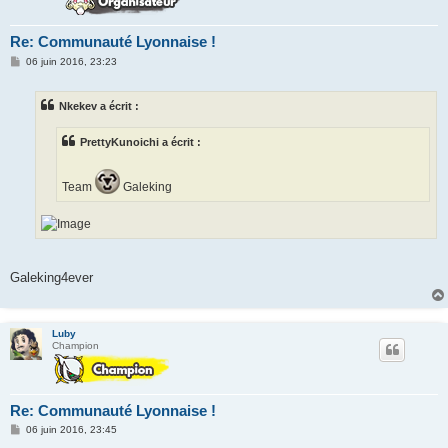
Re: Communauté Lyonnaise !
M
06 juin 2016, 23:23
e
s
s
Nkekev a écrit :
a
g
e
PrettyKunoichi a écrit :
Team
Galeking
Galeking4ever
Luby
Champion
Re: Communauté Lyonnaise !
M
06 juin 2016, 23:45
e