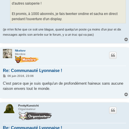
d'autres saloperie !
Et promis, à 1000 abonnés, je fais twerker ondine et sacha en direct
pendant l'ouverture d'un display.
(je m'en fiche que ce soit une blague, quand quelqu'un poste ça moins d'un jour et dix
messages après son arrivée sur le forum, y a un truc qui va pas)
Nkekev
Membre
Re: Communauté Lyonnaise !
M
06 juin 2016, 23:06
e
s
C'est parce que je suis quelqu'un de profondément haineux sans aucune
s
raison envers tout le monde.
a
g
e
PrettyKunoichi
Organisateur
Re: Communauté Lyonnaise !