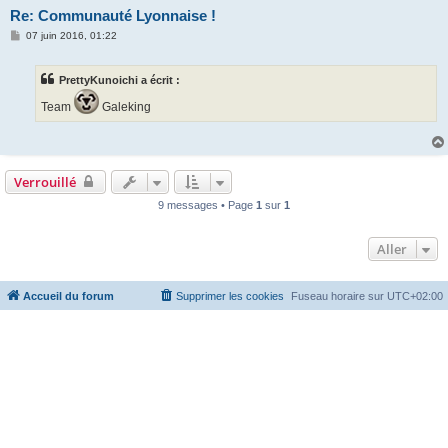
Re: Communauté Lyonnaise !
M
07 juin 2016, 01:22
e
s
s
PrettyKunoichi a écrit :
a
g
Team
Galeking
e
Verrouillé
9 messages • Page
1
sur
1
Aller
Accueil du forum
Supprimer les cookies
Fuseau horaire sur
UTC+02:00