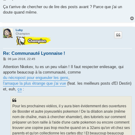
e
s
Ça t'arrive de chercher ou de lire des posts avant ? Parce que j'ai un
s
doute quand même.
a
g
e
Luby
Champion
Re: Communauté Lyonnaise !
M
06 juin 2016, 22:45
e
s
Attention Nkekev, tu es un peu vilain ! Il faut respecter enilesage, qui
s
apporte beaucoup à la communauté, comme
a
g
du nécropost pour engueuler les gens
,
e
l'arnaque la plus étrange que j'ai vue
(feat. les meilleurs posts d'El Destin)
et, euh,
ça
:
Pour les prochaines vidéos, il y aura bien évidemment des ouvertures
de Booster et autre joyeusetés pokemon ! De la dilation anale (même
nom de chaîne, mais à chercher xhamster), des tutoriels sur comment
préparer un bon raille à l'aide d'une carte pokemon ou encore comment
trouver une copine pas trop moche quand on a 32ans qu'on vit chez ses
parents et qu'on collectionne les cartes dbz ! Et beaucoup beaucoup