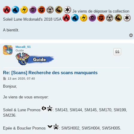
s
a
g
Je viens de déposer la collection
e
Soleil Lune Mcdonald's 2018 USA
A bientôt.
MacaB_51
Guide
Re: [Scans] Recherche des scans manquants
M
13 avr. 2020, 07:40
e
s
Bonjour,
s
a
g
Je viens de vous envoyer:
e
Soleil & Lune Promos
: SM143, SM144, SM145, SM170, SM199,
SM236.
Epée & Bouclier Promos
: SWSH002, SWSH004, SWSH005.