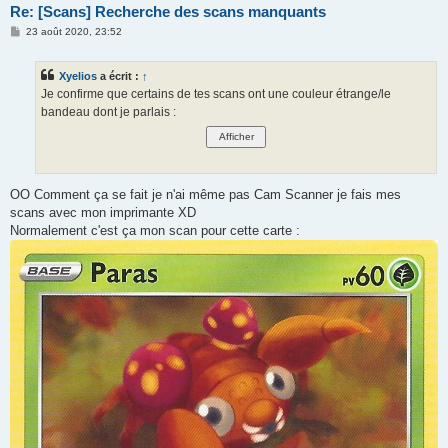
Re: [Scans] Recherche des scans manquants
M
23 août 2020, 23:52
e
s
s
Xyelios
a écrit :
↑
a
g
Je confirme que certains de tes scans ont une couleur étrange/le
e
bandeau dont je parlais :
OO Comment ça se fait je n'ai même pas Cam Scanner je fais mes
scans avec mon imprimante XD
Normalement c'est ça mon scan pour cette carte :