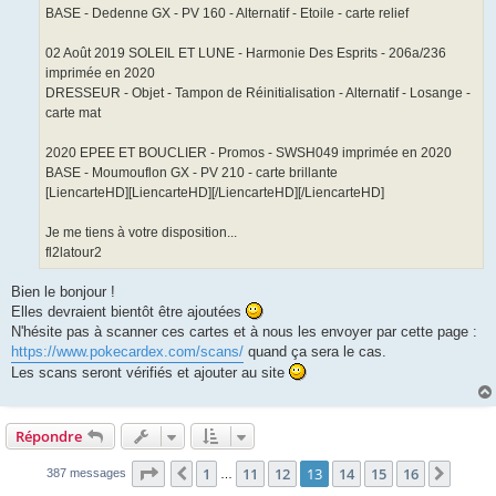
BASE - Dedenne GX - PV 160 - Alternatif - Etoile - carte relief
02 Août 2019 SOLEIL ET LUNE - Harmonie Des Esprits - 206a/236
imprimée en 2020
DRESSEUR - Objet - Tampon de Réinitialisation - Alternatif - Losange -
carte mat
2020 EPEE ET BOUCLIER - Promos - SWSH049 imprimée en 2020
BASE - Moumouflon GX - PV 210 - carte brillante
[LiencarteHD][LiencarteHD][/LiencarteHD][/LiencarteHD]
Je me tiens à votre disposition...
fl2latour2
Bien le bonjour !
Elles devraient bientôt être ajoutées
N'hésite pas à scanner ces cartes et à nous les envoyer par cette page :
https://www.pokecardex.com/scans/
quand ça sera le cas.
Les scans seront vérifiés et ajouter au site
Répondre
Page
13
sur
16
1
11
12
13
14
15
16
Précédent
Suiva
387 messages
…