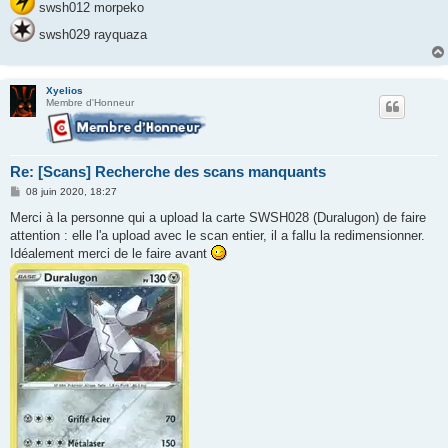
swsh012 morpeko
swsh029 rayquaza
Xyelios
Membre d'Honneur
Re: [Scans] Recherche des scans manquants
M
08 juin 2020, 18:27
e
s
Merci à la personne qui a upload la carte SWSH028 (Duralugon) de faire
s
attention : elle l'a upload avec le scan entier, il a fallu la redimensionner.
a
g
Idéalement merci de le faire avant
e