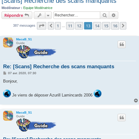
[Scans] Recherche des scans manquants
c
Modérateur :
Equipe Modératrice
h
Rechercher
Recherche 
Répondre
e
Page
13
sur
16
1
11
12
13
14
15
16
r
Précédent
Suiva
387 messages
…
MacaB_51
Guide
Re: [Scans] Recherche des scans manquants
M
07 avr. 2020, 07:30
e
s
Bonjour,
s
a
g
Je viens de déposer Azurill Lamincards 2006
e
MacaB_51
Guide