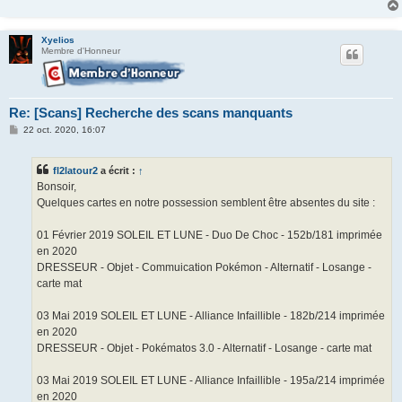
Xyelios
Membre d'Honneur
Re: [Scans] Recherche des scans manquants
M
22 oct. 2020, 16:07
e
s
s
fl2latour2
a écrit :
↑
a
g
Bonsoir,
e
Quelques cartes en notre possession semblent être absentes du site :
01 Février 2019 SOLEIL ET LUNE - Duo De Choc - 152b/181 imprimée
en 2020
DRESSEUR - Objet - Commuication Pokémon - Alternatif - Losange -
carte mat
03 Mai 2019 SOLEIL ET LUNE - Alliance Infaillible - 182b/214 imprimée
en 2020
DRESSEUR - Objet - Pokématos 3.0 - Alternatif - Losange - carte mat
03 Mai 2019 SOLEIL ET LUNE - Alliance Infaillible - 195a/214 imprimée
en 2020