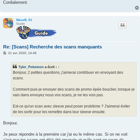
Cordialement.
MacaB_51
Guide
Re: [Scans] Recherche des scans manquants
M
21 avr. 2020, 14:46
e
s
s
Tyler_Pokemon
a écrit :
↑
a
g
Bonjour, 2 petites questions, j'aimerai contribuer en envoyant des
e
scans.
Comment puis-je envoyer des scans de promo épée bouclier, lorsque je
vais dans envoyez nous vos scans, je ne les vois pas.
Est-ce qu'un scan avec sleeve peut poser problème ? J'aimerai éviter
de les sortir pour les remettre dans leur sleeve ensuite.
Bonjour,
Je peux répondre à la première car j'ai eu le même cas. Si on ne voit
c'est que les scans ont déjà été envoyés et qu'ils sont en cours de