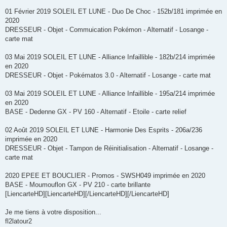
g
e
01 Février 2019 SOLEIL ET LUNE - Duo De Choc - 152b/181 imprimée en
2020
DRESSEUR - Objet - Commuication Pokémon - Alternatif - Losange -
carte mat
03 Mai 2019 SOLEIL ET LUNE - Alliance Infaillible - 182b/214 imprimée
en 2020
DRESSEUR - Objet - Pokématos 3.0 - Alternatif - Losange - carte mat
03 Mai 2019 SOLEIL ET LUNE - Alliance Infaillible - 195a/214 imprimée
en 2020
BASE - Dedenne GX - PV 160 - Alternatif - Etoile - carte relief
02 Août 2019 SOLEIL ET LUNE - Harmonie Des Esprits - 206a/236
imprimée en 2020
DRESSEUR - Objet - Tampon de Réinitialisation - Alternatif - Losange -
carte mat
2020 EPEE ET BOUCLIER - Promos - SWSH049 imprimée en 2020
BASE - Moumouflon GX - PV 210 - carte brillante
[LiencarteHD][LiencarteHD][/LiencarteHD][/LiencarteHD]
Je me tiens à votre disposition...
fl2latour2