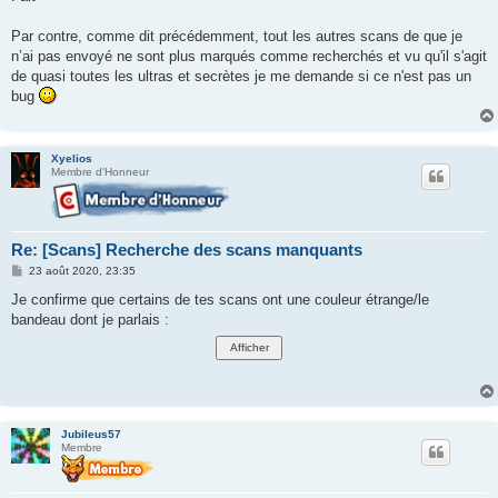
Par contre, comme dit précédemment, tout les autres scans de que je
n’ai pas envoyé ne sont plus marqués comme recherchés et vu qu'il s'agit
de quasi toutes les ultras et secrètes je me demande si ce n'est pas un
bug
Xyelios
Membre d'Honneur
Re: [Scans] Recherche des scans manquants
M
23 août 2020, 23:35
e
s
Je confirme que certains de tes scans ont une couleur étrange/le
s
bandeau dont je parlais :
a
g
e
Jubileus57
Membre