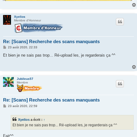
Xyelios
Membre d'Honneur
Re: [Scans] Recherche des scans manquants
M
23 août 2020, 22:33
e
s
Et bien je ne sais pas trop... Ré-upload les, je regarderais ça ^^
s
a
g
e
Jubileus57
Membre
Re: [Scans] Recherche des scans manquants
M
23 août 2020, 22:59
e
s
s
Xyelios
a écrit :
↑
a
g
Et bien je ne sais pas trop... Ré-upload les, je regarderais ça ^^
e
Fait^^