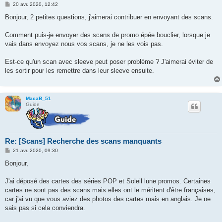
M
20 avr. 2020, 12:42
e
s
Bonjour, 2 petites questions, j'aimerai contribuer en envoyant des scans.
s
a
g
Comment puis-je envoyer des scans de promo épée bouclier, lorsque je
e
vais dans envoyez nous vos scans, je ne les vois pas.
Est-ce qu'un scan avec sleeve peut poser problème ? J'aimerai éviter de
les sortir pour les remettre dans leur sleeve ensuite.
MacaB_51
Guide
Re: [Scans] Recherche des scans manquants
M
21 avr. 2020, 09:30
e
s
Bonjour,
s
a
g
J'ai déposé des cartes des séries POP et Soleil lune promos. Certaines
e
cartes ne sont pas des scans mais elles ont le méritent d'être françaises,
car j'ai vu que vous aviez des photos des cartes mais en anglais. Je ne
sais pas si cela conviendra.