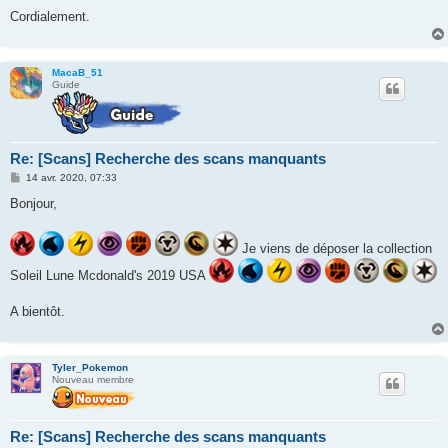
Cordialement.
MacaB_51
Guide
Re: [Scans] Recherche des scans manquants
M
14 avr. 2020, 07:33
e
s
Bonjour,
s
a
g
Je viens de déposer la collection
e
Soleil Lune Mcdonald's 2019 USA
A bientôt.
Tyler_Pokemon
Nouveau membre
Re: [Scans] Recherche des scans manquants