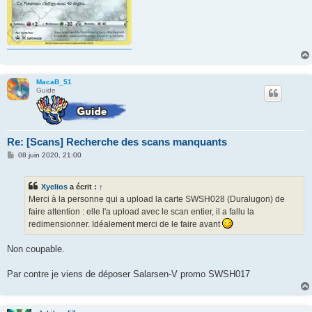
MacaB_51
Guide
Re: [Scans] Recherche des scans manquants
M
08 juin 2020, 21:00
e
s
s
Xyelios
a écrit :
↑
a
g
Merci à la personne qui a upload la carte SWSH028 (Duralugon) de
e
faire attention : elle l'a upload avec le scan entier, il a fallu la
redimensionner. Idéalement merci de le faire avant
Non coupable.
Par contre je viens de déposer Salarsen-V promo SWSH017