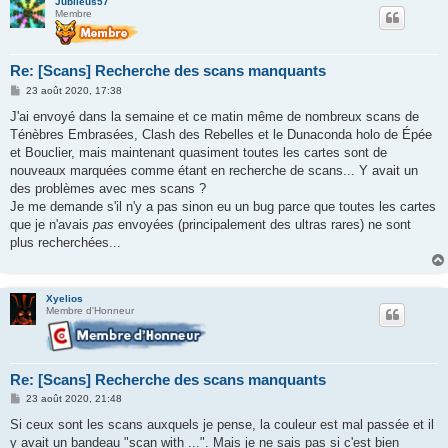
Jubileus57
Membre
Re: [Scans] Recherche des scans manquants
M
23 août 2020, 17:38
e
s
J'ai envoyé dans la semaine et ce matin même de nombreux scans de
s
Ténèbres Embrasées, Clash des Rebelles et le Dunaconda holo de Épée
a
g
et Bouclier, mais maintenant quasiment toutes les cartes sont de
e
nouveaux marquées comme étant en recherche de scans... Y avait un
des problèmes avec mes scans ?
Je me demande s'il n'y a pas sinon eu un bug parce que toutes les cartes
que je n'avais
pas
envoyées (principalement des ultras rares) ne sont
plus recherchées...
Xyelios
Membre d'Honneur
Re: [Scans] Recherche des scans manquants
M
23 août 2020, 21:48
e
s
Si ceux sont les scans auxquels je pense, la couleur est mal passée et il
s
y avait un bandeau "scan with ...". Mais je ne sais pas si c'est bien
a