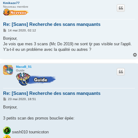
Kmikaze77
Nouveau membre
Re: [Scans] Recherche des scans manquants
M
14 mai 2020, 02:12
e
s
Bonjour,
s
Je vois que mes 3 scans (Mc Do 2019) ne sont tjr pas visible sur l'appli.
a
g
Y'a-t-il eu un problème avec la qualité ou autres ?
e
MacaB_51
Guide
Re: [Scans] Recherche des scans manquants
M
23 mai 2020, 18:51
e
s
Bonjour,
s
a
g
3 petits scan des promos bouclier épée:
e
swsh010 tournicoton