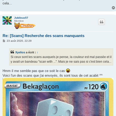
g
cela...
e
Jubileus57
Membre
Re: [Scans] Recherche des scans manquants
M
23 août 2020, 22:29
e
s
s
Xyelios
a écrit :
↑
a
g
Si ceux sont les scans auxquels je pense, la couleur est mal passée et il
e
y avait un bandeau "scan with ...". Mais je ne sais pas si c'est bien cela...
Hmm il me semble pas que ce soit le cas
Voici l'un des scans que j'ai envoyés, ils sont tous de cet acabit ^^