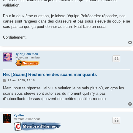
validation.
Pour la deuxième question, je laisse l'équipe Pokécardex répondre, nos
cartes sont rangées dans des classeurs et pas sous sleeve du coup je ne
sais pas ce que ça peut donner au scan. Faut faire un essai.
Cordialement.
Tyler_Pokemon
Nouveau membre
Re: [Scans] Recherche des scans manquants
M
22 avr. 2020, 13:16
e
s
Merci pour ta réponse, j'ai vu la solution je ne sais plus où, en gros les
s
scans sous sleeve sont autorisés du moment qu'il n'y a pas
a
g
d'autocollants dessus (souvent des petites pastilles rondes).
e
Xyelios
Membre d'Honneur