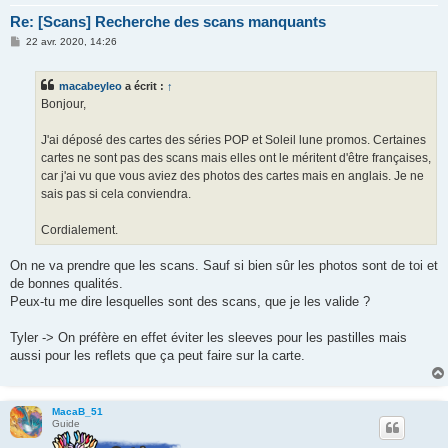
Re: [Scans] Recherche des scans manquants
M
22 avr. 2020, 14:26
e
s
s
macabeyleo
a écrit :
↑
a
g
Bonjour,
e
J'ai déposé des cartes des séries POP et Soleil lune promos. Certaines
cartes ne sont pas des scans mais elles ont le méritent d'être françaises,
car j'ai vu que vous aviez des photos des cartes mais en anglais. Je ne
sais pas si cela conviendra.
Cordialement.
On ne va prendre que les scans. Sauf si bien sûr les photos sont de toi et
de bonnes qualités.
Peux-tu me dire lesquelles sont des scans, que je les valide ?
Tyler -> On préfère en effet éviter les sleeves pour les pastilles mais
aussi pour les reflets que ça peut faire sur la carte.
MacaB_51
Guide