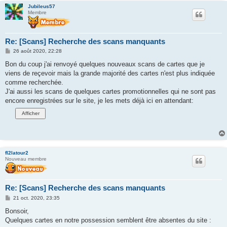
Jubileus57
Membre
Re: [Scans] Recherche des scans manquants
M
26 août 2020, 22:28
e
s
Bon du coup j'ai renvoyé quelques nouveaux scans de cartes que je
s
viens de reçevoir mais la grande majorité des cartes n'est plus indiquée
a
g
comme recherchée.
e
J'ai aussi les scans de quelques cartes promotionnelles qui ne sont pas
encore enregistrées sur le site, je les mets déjà ici en attendant:
fl2latour2
Nouveau membre
Re: [Scans] Recherche des scans manquants
M
21 oct. 2020, 23:35
e
s
Bonsoir,
s
Quelques cartes en notre possession semblent être absentes du site :
a