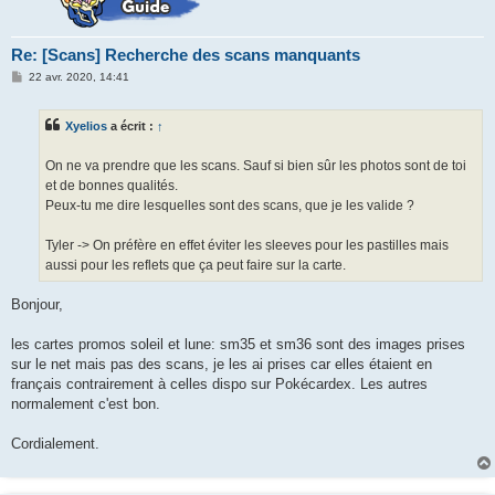
Re: [Scans] Recherche des scans manquants
M
22 avr. 2020, 14:41
e
s
s
Xyelios
a écrit :
↑
a
g
e
On ne va prendre que les scans. Sauf si bien sûr les photos sont de toi
et de bonnes qualités.
Peux-tu me dire lesquelles sont des scans, que je les valide ?
Tyler -> On préfère en effet éviter les sleeves pour les pastilles mais
aussi pour les reflets que ça peut faire sur la carte.
Bonjour,
les cartes promos soleil et lune: sm35 et sm36 sont des images prises
sur le net mais pas des scans, je les ai prises car elles étaient en
français contrairement à celles dispo sur Pokécardex. Les autres
normalement c'est bon.
Cordialement.