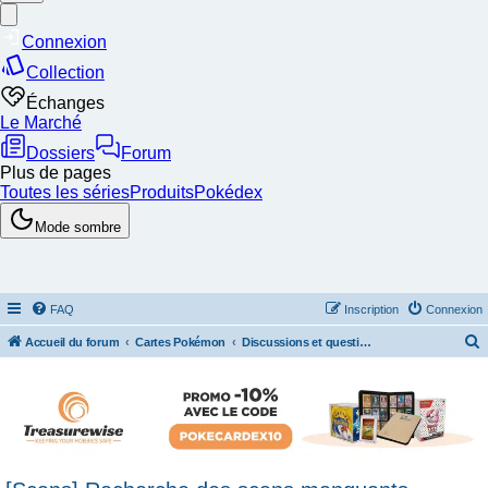
FAQ
Inscription
Connexion
Accueil du forum
Cartes Pokémon
Discussions et questions de collection
e
c
h
e
r