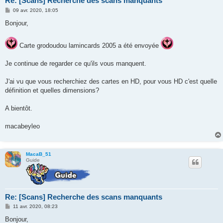
Re: [Scans] Recherche des scans manquants
M
09 avr. 2020, 18:05
e
s
Bonjour,
s
a
g
Carte grodoudou lamincards 2005 a été envoyée
e
Je continue de regarder ce qu'ils vous manquent.
J'ai vu que vous recherchiez des cartes en HD, pour vous HD c'est quelle
définition et quelles dimensions?
A bientôt.
macabeyleo
MacaB_51
Guide
Re: [Scans] Recherche des scans manquants
M
11 avr. 2020, 08:23
e
s
Bonjour,