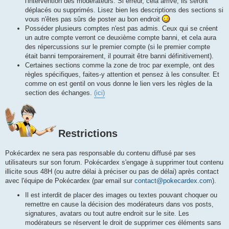
l'intervention des modérateurs. Si erreur, cela arrive, ils seront
déplacés ou supprimés. Lisez bien les descriptions des sections si
vous n'êtes pas sûrs de poster au bon endroit
Posséder plusieurs comptes n'est pas admis. Ceux qui se créent
un autre compte verront ce deuxième compte banni, et cela aura
des répercussions sur le premier compte (si le premier compte
était banni temporairement, il pourrait être banni définitivement).
Certaines sections comme la zone de troc par exemple, ont des
règles spécifiques, faites-y attention et pensez à les consulter. Et
comme on est gentil on vous donne le lien vers les règles de la
section des échanges.
(ici)
Restrictions
Pokécardex ne sera pas responsable du contenu diffusé par ses
utilisateurs sur son forum. Pokécardex s'engage à supprimer tout contenu
illicite sous 48H (ou autre délai à préciser ou pas de délai) après contact
avec l'équipe de Pokécardex (par email sur
contact@pokecardex.com
).
Il est interdit de placer des images ou textes pouvant choquer ou
remettre en cause la décision des modérateurs dans vos posts,
signatures, avatars ou tout autre endroit sur le site. Les
modérateurs se réservent le droit de supprimer ces éléments sans