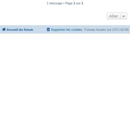
1 message • Page
1
sur
1
Aller
Accueil du forum
Supprimer les cookies
Fuseau horaire sur
UTC+02:00