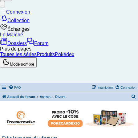
FAQ
Inscription
Connexion
Accueil du forum
Autres
Divers
e
c
h
e
r