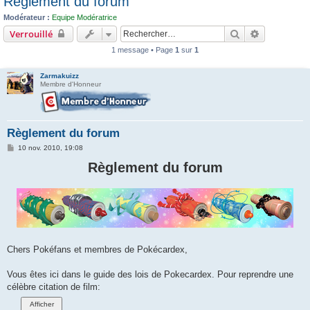
Règlement du forum
c
Modérateur :
Equipe Modératrice
h
Rechercher
Recherche 
Verrouillé
e
1 message • Page
1
sur
1
r
Zarmakuizz
Membre d'Honneur
Règlement du forum
M
10 nov. 2010, 19:08
e
s
Règlement du forum
s
a
g
e
Chers Pokéfans et membres de Pokécardex,
Vous êtes ici dans le guide des lois de Pokecardex. Pour reprendre une
célèbre citation de film: