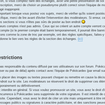
ion, si vous comptez faire des échanges, avoir une petite présentation de soi a
nscription, merci de choisir un pseudonyme plutôt correct sinon l'équipe de mod
gé inapproprié.
mportant lorsque vous postez vos sujets, merci de vérifier qu'ils soient posté
fique, merci de lire avant d'éviter l'intervention des modérateurs. Si erreur, c
es sections si vous n'êtes pas sûrs de poster au bon endroit
eurs comptes n'est pas admis. Ceux qui se créent un autre compte verront c
compte (si le premier compte était banni temporairement, il pourrait être banni
ions comme la zone de troc par exemple, ont des règles spécifiques, faites-y
 donne le lien vers les règles de la section des échanges.
(ici)
strictions
s responsable du contenu diffusé par ses utilisateurs sur son forum. Pokéca
ciser ou pas de délai) après contact avec l'équipe de Pokécardex (par email s
t de placer des images ou textes pouvant choquer ou remettre en cause la déc
endroit sur le site. Les modérateurs se réservent le droit de supprimer ces él
orairement ou définitivement.
t interdite en général. Si vous voulez promouvoir un site, vous avez le droit d'u
oncurrence à Pokécardex sera supprimée de votre signature. Il est interdit d
ite. Cependant, vous avez le droit de citer un site mais uniquement à titre in
essages publics ou signatures à caractère publicitaire, et des sanctions peuve