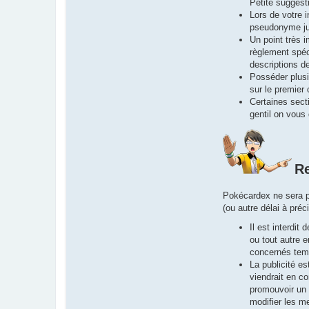
Petite suggest
Lors de votre i
pseudonyme ju
Un point très i
règlement spéci
descriptions d
Posséder plusi
sur le premier 
Certaines sect
gentil on vous
Re
Pokécardex ne sera pa
(ou autre délai à pré
Il est interdi
ou tout autre 
concernés temp
La publicité es
viendrait en c
promouvoir un s
modifier les m