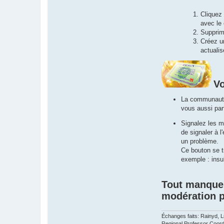
Cliquez 
avec le 
Supprim
Créez un
actualis
Vo
La communauté 
vous aussi par
Signalez les m
de signaler à 
un problème.
Ce bouton se t
exemple : insul
Tout manquem
modération p
Échanges faits: Rainyd, Ln
Regional Professor Coordin