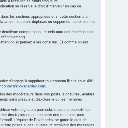
ide à rassurer les futurs troqueurs.
ération se réserve le droit d'intervenir en cas de
s dans les sections appropriées et si cette section à un
ela arrive, ils seront déplacés ou supprimés. Lisez bien les
e deuxième compte banni, et cela aura des répercussions
 définitivement).
 attention et pensez à les consulter. Et comme on est
rdex s'engage à supprimer tout contenu illicite sous 48H
ur
contact@pokecardex.com
).
ision des modérateurs dans vos posts, signatures, avatars
éments sans préavis et d'exclure le ou les membres
tiliser votre signature pour cela, mais une publicité qui
e créer des topics ou de contacter des membres pour
formatif. L'équipe de Pokécardex se garde le droit de
nt être prises si des utilisateurs reçoivent des messages