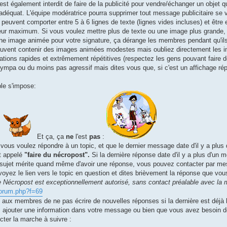
l est également interdit de faire de la publicité pour vendre/échanger un obje
nadéquat. L'équipe modératrice pourra supprimer tout message publicitaire se v
peuvent comporter entre 5 à 6 lignes de texte (lignes vides incluses) et être e
eur maximum. Si vous voulez mettre plus de texte ou une image plus grande, uti
une image animée pour votre signature, ça dérange les membres pendant qu'ils
uvent contenir des images animées modestes mais oubliez directement les i
tions rapides et extrêmement répétitives (respectez les gens pouvant faire d
ympa ou du moins pas agressif mais dites vous que, si c'est un affichage rép
le s'impose:
Et ça, ça
ne
l'est
pas
:
 vous voulez répondre à un topic, et que le dernier message date d'il y a plu
t appelé
"faire du nécropost".
Si la dernière réponse date d'il y a plus d'un m
sujet mérite quand même d'avoir une réponse, vous pouvez contacter par me
voyez le lien vers le topic en question et dites brièvement la réponse que vou
 Nécropost est exceptionnellement autorisé, sans contact préalable avec la 
orum.php?f=69
 aux membres de ne pas écrire de nouvelles réponses si la dernière est déjà l
 ajouter une information dans votre message ou bien que vous avez besoin de
cter la marche à suivre :