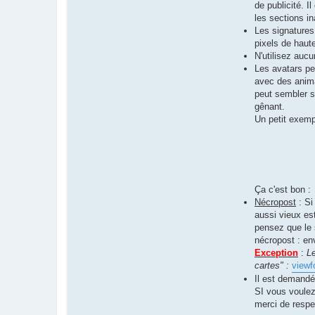
de publicité. I
les sections i
Les signatures 
pixels de haut
N'utilisez auc
Les avatars pe
avec des anima
peut sembler s
gênant.
Un petit exemp
Ça c'est bon :
Nécropost
: Si
aussi vieux es
pensez que le 
nécropost : en
Exception
:
Le
cartes" :
viewf
Il est demandé
SI vous voulez
merci de respe