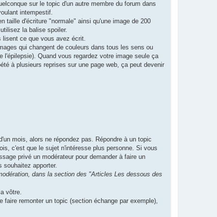
t quelconque sur le topic d'un autre membre du forum dans
oulant intempestif.
n taille d'écriture "normale" ainsi qu'une image de 200
lisez la balise spoiler.
 lisent ce que vous avez écrit.
mages qui changent de couleurs dans tous les sens ou
e l'épilepsie). Quand vous regardez votre image seule ça
été à plusieurs reprises sur une page web, ça peut devenir
s d'un mois, alors ne répondez pas. Répondre à un topic
ois, c'est que le sujet n'intéresse plus personne. Si vous
ssage privé un modérateur pour demander à faire un
s souhaitez apporter.
modération, dans la section des "Articles Les dessous des
a vôtre.
 faire remonter un topic (section échange par exemple),