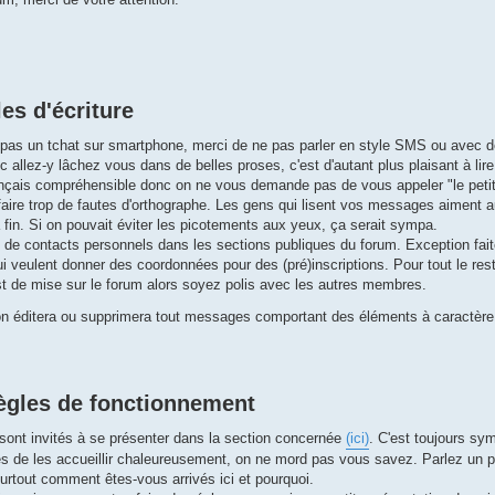
es d'écriture
 pas un tchat sur smartphone, merci de ne pas parler en style SMS ou avec d
c allez-y lâchez vous dans de belles proses, c'est d'autant plus plaisant à li
ançais compréhensible donc on ne vous demande pas de vous appeler "le petit
 faire trop de fautes d'orthographe. Les gens qui lisent vos messages aiment 
a fin. Si on pouvait éviter les picotements aux yeux, ça serait sympa.
de contacts personnels dans les sections publiques du forum. Exception faite 
 veulent donner des coordonnées pour des (pré)inscriptions. Pour tout le res
st de mise sur le forum alors soyez polis avec les autres membres.
on éditera ou supprimera tout messages comportant des éléments à caractère 
ègles de fonctionnement
ont invités à se présenter dans la section concernée
(ici)
. C'est toujours sy
s de les accueillir chaleureusement, on ne mord pas vous savez. Parlez un
urtout comment êtes-vous arrivés ici et pourquoi.