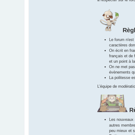
Règl
Le forum n'est
caractères don
On écrit en fr
français et de
et un point à l
On ne met pas 
évènements qui
La politesse e
L'équipe de modérati
R
Les nouveaux s
autres membre
peu mieux et s