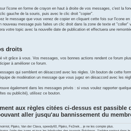
sur l'icone en forme de crayon en haut à droite de vos messages, c'est la fon
clic gauche de la souris, puis avec le clic droit "copier".
ez le message que vous venez de copier en cliquant cette fois sur l'icone en
 nouveau message puis faites un clic droit dans la zone de texte et "coller"
era votre topic avec la nouvelle date de publication et effectuera une remontée
s droits
vit grâce à vous. Vos messages, vos bonnes actions rendent ce forum plus
ticiper à améliorer ce forum.
essages qui semblent en désaccord avec les règles. Un bouton de cette for
l'équipe de modération un message que vous jugez en désaccord avec les règl
rouve également dans les messages privés : si vous voulez rapporter quelqu
tes ou publicité), utilisez ce bouton.
ent aux règles citées ci-dessus est passible d
ouvant aller jusqu'au bannissement du membr
oirriol, Pijako, Van der Clava, speedy60, Pijako, Fe2nek... je ne les compte plus.
ator, j'aide des juges et tous les bénévoles des tournois Pokémon. J'arbitre partout dans le 