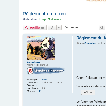
Règlement du forum
Modérateur :
Equipe Modératrice
R
Verrouillé
Règlement du 
M
par
Zarmakuizz
»
10 n
e
s
s
a
g
e
Zarmakuizz
Membre d'Honneur
Chers Pokéfans et m
Messages :
18507
Inscription :
26 févr. 2007, 15:06
Genre :
♂️
Vous êtes ici dans le
Localisation :
06
Magasin :
Le forum de Pokécard
à respecter sur le for