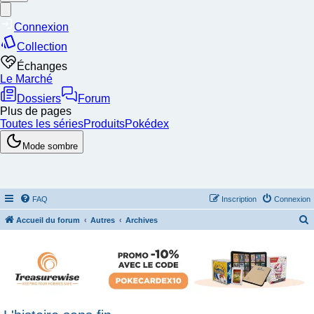
FAQ
Inscription
Connexion
Accueil du forum
Autres
Archives
e
c
h
e
r