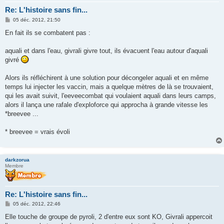
Re: L'histoire sans fin...
M
05 déc. 2012, 21:50
e
s
En fait ils se combatent pas :
s
a
g
aquali et dans l'eau, givrali givre tout, ils évacuent l'eau autour d'aquali
e
givré
Alors ils réfléchirent à une solution pour décongeler aquali et en même
temps lui injecter les vaccin, mais a quelque mètres de là se trouvaient,
qui les avait suivit, l'eeveecombat qui voulaient aquali dans leurs camps,
alors il lança une rafale d'exploforce qui approcha à grande vitesse les
*breevee ...
* breevee = vrais évoli
darkzorua
Membre
Re: L'histoire sans fin...
M
05 déc. 2012, 22:46
e
s
Elle touche de groupe de pyroli, 2 d'entre eux sont KO, Givrali appercoit
s