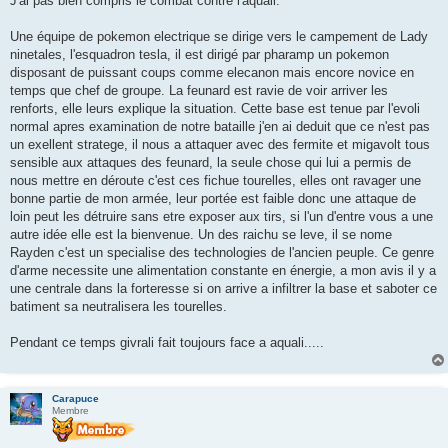
J'ai pas bien compris le combat contre l'aquali.
s
a
g
Une équipe de pokemon electrique se dirige vers le campement de Lady
e
ninetales, l'esquadron tesla, il est dirigé par pharamp un pokemon
disposant de puissant coups comme elecanon mais encore novice en
temps que chef de groupe. La feunard est ravie de voir arriver les
renforts, elle leurs explique la situation. Cette base est tenue par l'evoli
normal apres examination de notre bataille j'en ai deduit que ce n'est pas
un exellent stratege, il nous a attaquer avec des fermite et migavolt tous
sensible aux attaques des feunard, la seule chose qui lui a permis de
nous mettre en déroute c'est ces fichue tourelles, elles ont ravager une
bonne partie de mon armée, leur portée est faible donc une attaque de
loin peut les détruire sans etre exposer aux tirs, si l'un d'entre vous a une
autre idée elle est la bienvenue. Un des raichu se leve, il se nome
Rayden c'est un specialise des technologies de l'ancien peuple. Ce genre
d'arme necessite une alimentation constante en énergie, a mon avis il y a
une centrale dans la forteresse si on arrive a infiltrer la base et saboter ce
batiment sa neutralisera les tourelles.
Pendant ce temps givrali fait toujours face a aquali.....
Carapuce
Membre