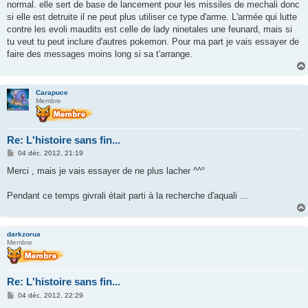
normal. elle sert de base de lancement pour les missiles de mechali donc
a
g
si elle est detruite il ne peut plus utiliser ce type d'arme. L'armée qui lutte
e
contre les evoli maudits est celle de lady ninetales une feunard, mais si
tu veut tu peut inclure d'autres pokemon. Pour ma part je vais essayer de
faire des messages moins long si sa t'arrange.
Carapuce
Membre
Re: L'histoire sans fin...
M
04 déc. 2012, 21:19
e
s
Merci , mais je vais essayer de ne plus lacher ^^°
s
a
g
Pendant ce temps givrali était parti à la recherche d'aquali ...
e
darkzorua
Membre
Re: L'histoire sans fin...
M
04 déc. 2012, 22:29
e