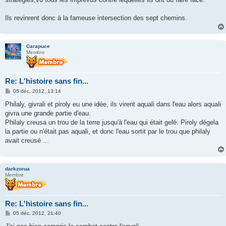
Ils revinrent donc à la fameuse intersection des sept chemins.
Carapuce
Membre
Re: L'histoire sans fin...
M
05 déc. 2012, 13:14
e
s
Philaly, givrali et piroly eu une idée, ils virent aquali dans l'eau alors aquali
s
givra une grande partie d'eau.
a
g
Philaly creusa un trou de la terre jusqu'à l'eau qui était gelé. Piroly dégela
e
la partie ou n'était pas aquali, et donc l'eau sortit par le trou que philaly
avait creusé ...
darkzorua
Membre
Re: L'histoire sans fin...
M
05 déc. 2012, 21:40
e
s