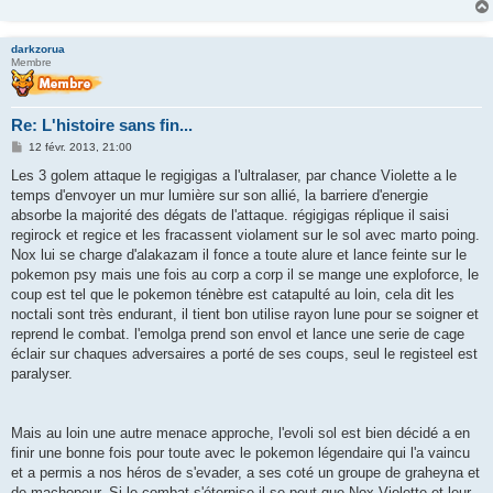
darkzorua
Membre
Re: L'histoire sans fin...
M
12 févr. 2013, 21:00
e
s
Les 3 golem attaque le regigigas a l'ultralaser, par chance Violette a le
s
temps d'envoyer un mur lumière sur son allié, la barriere d'energie
a
g
absorbe la majorité des dégats de l'attaque. régigigas réplique il saisi
e
regirock et regice et les fracassent violament sur le sol avec marto poing.
Nox lui se charge d'alakazam il fonce a toute alure et lance feinte sur le
pokemon psy mais une fois au corp a corp il se mange une exploforce, le
coup est tel que le pokemon ténèbre est catapulté au loin, cela dit les
noctali sont très endurant, il tient bon utilise rayon lune pour se soigner et
reprend le combat. l'emolga prend son envol et lance une serie de cage
éclair sur chaques adversaires a porté de ses coups, seul le registeel est
paralyser.
Mais au loin une autre menace approche, l'evoli sol est bien décidé a en
finir une bonne fois pour toute avec le pokemon légendaire qui l'a vaincu
et a permis a nos héros de s'evader, a ses coté un groupe de graheyna et
de machopeur. Si le combat s'éternise il se peut que Nox Violette et leur