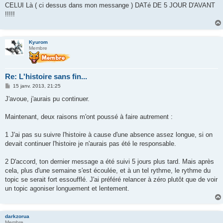
CELUI Là ( ci dessus dans mon messange ) DATé DE 5 JOUR D'AVANT
!!!!!
Kyurom
Membre
Re: L'histoire sans fin...
M
15 janv. 2013, 21:25
e
s
J'avoue, j'aurais pu continuer.
s
a
g
Maintenant, deux raisons m'ont poussé à faire autrement :
e
1 J'ai pas su suivre l'histoire à cause d'une absence assez longue, si on
devait continuer l'histoire je n'aurais pas été le responsable.
2 D'accord, ton dernier message a été suivi 5 jours plus tard. Mais après
cela, plus d'une semaine s'est écoulée, et à un tel rythme, le rythme du
topic se serait fort essoufflé. J'ai préféré relancer à zéro plutôt que de voir
un topic agoniser longuement et lentement.
darkzorua
Membre