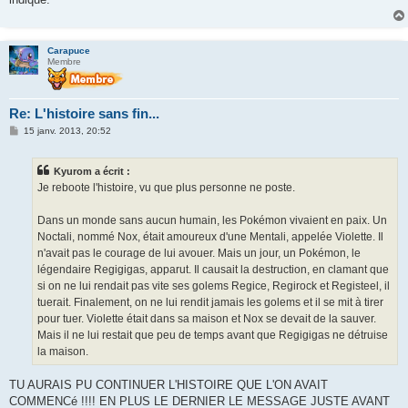
Carapuce
Membre
Re: L'histoire sans fin...
M
15 janv. 2013, 20:52
e
s
s
Kyurom a écrit :
a
g
Je reboote l'histoire, vu que plus personne ne poste.
e
Dans un monde sans aucun humain, les Pokémon vivaient en paix. Un
Noctali, nommé Nox, était amoureux d'une Mentali, appelée Violette. Il
n'avait pas le courage de lui avouer. Mais un jour, un Pokémon, le
légendaire Regigigas, apparut. Il causait la destruction, en clamant que
si on ne lui rendait pas vite ses golems Regice, Regirock et Registeel, il
tuerait. Finalement, on ne lui rendit jamais les golems et il se mit à tirer
pour tuer. Violette était dans sa maison et Nox se devait de la sauver.
Mais il ne lui restait que peu de temps avant que Regigigas ne détruise
la maison.
TU AURAIS PU CONTINUER L'HISTOIRE QUE L'ON AVAIT
COMMENCé !!!! EN PLUS LE DERNIER LE MESSAGE JUSTE AVANT