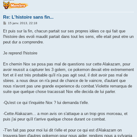
Re: L'histoire sans fin...
M
15 janv. 2013, 22:18
e
s
Et puis sur la fin, chacun partait sur ses propres idées ce qui fait que
s
l'histoire des evoli maudit partait dans tout les sens, elle etait peut etre un
a
g
peut dur a comprendre.
e
Je reprend l'histoire
En chemin Nox se posa pas mal de questions sur cette Alakazam, pour
avoir reussit a capturer les 3 golem, ce pokemon devait etre extremement
fort et il est très probable qu'il n'a pas agit seul, il doit avoir pas mal de
sbires. a nous deux on n'a peut de chance de le vaincre, d'autant que
nous n'avont pas une grande experience du combat.Violette remarqua de
suite que quelque chose tracassait Nox elle decida de lui parler.
-Qu'est ce qui t'inquiète Nox ? lui demanda t'elle.
-Cette Alakazam... a mon avis on s'attaque a un trop gros morceau, et
puis j'ai peur qu'il t'arrive quelque chose durant ce combat.
-T'en fait pas pour moi lui dit t'elle et pour ce qui est d'Alakazam on
trouvera bien d'autres pokemon pour nous aider, rendons nous a sylvania