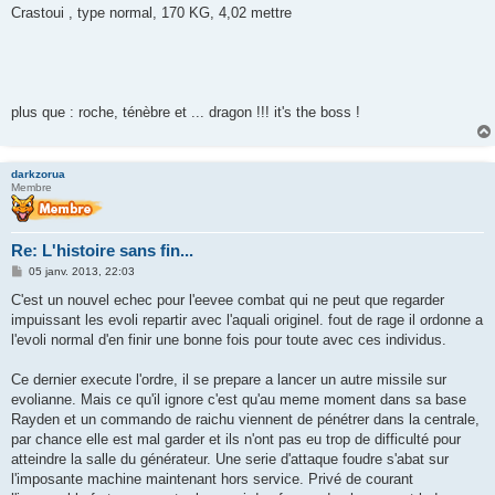
Crastoui , type normal, 170 KG, 4,02 mettre
plus que : roche, ténèbre et ... dragon !!! it's the boss !
darkzorua
Membre
Re: L'histoire sans fin...
M
05 janv. 2013, 22:03
e
s
C'est un nouvel echec pour l'eevee combat qui ne peut que regarder
s
impuissant les evoli repartir avec l'aquali originel. fout de rage il ordonne a
a
g
l'evoli normal d'en finir une bonne fois pour toute avec ces individus.
e
Ce dernier execute l'ordre, il se prepare a lancer un autre missile sur
evolianne. Mais ce qu'il ignore c'est qu'au meme moment dans sa base
Rayden et un commando de raichu viennent de pénétrer dans la centrale,
par chance elle est mal garder et ils n'ont pas eu trop de difficulté pour
atteindre la salle du générateur. Une serie d'attaque foudre s'abat sur
l'imposante machine maintenant hors service. Privé de courant