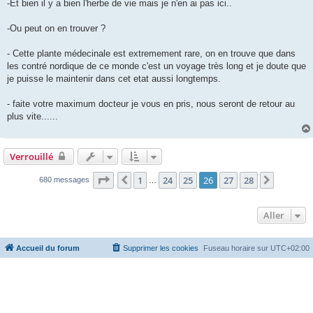
-Et bien il y a bien l'herbe de vie mais je n'en ai pas ici..
-Ou peut on en trouver ?
- Cette plante médecinale est extremement rare, on en trouve que dans
les contré nordique de ce monde c'est un voyage très long et je doute que
je puisse le maintenir dans cet etat aussi longtemps.
- faite votre maximum docteur je vous en pris, nous seront de retour au
plus vite......
Verrouillé
Page
26
sur
28
1
24
25
26
27
28
Précédent
Suivant
680 messages
…
Aller
Accueil du forum
Supprimer les cookies
Fuseau horaire sur
UTC+02:00