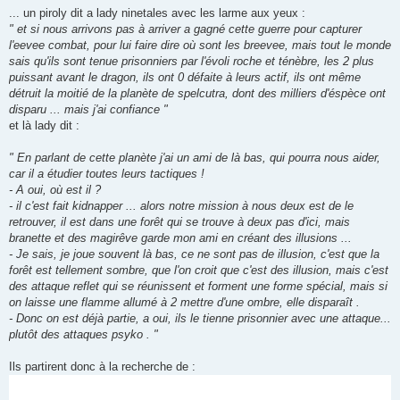
... un piroly dit a lady ninetales avec les larme aux yeux :
" et si nous arrivons pas à arriver a gagné cette guerre pour capturer
l'eevee combat, pour lui faire dire où sont les breevee, mais tout le monde
sais qu'ils sont tenue prisonniers par l'évoli roche et ténèbre, les 2 plus
puissant avant le dragon, ils ont 0 défaite à leurs actif, ils ont même
détruit la moitié de la planète de spelcutra, dont des milliers d'éspèce ont
disparu ... mais j'ai confiance "
et là lady dit :
" En parlant de cette planète j'ai un ami de là bas, qui pourra nous aider,
car il a étudier toutes leurs tactiques !
- A oui, où est il ?
- il c'est fait kidnapper ... alors notre mission à nous deux est de le
retrouver, il est dans une forêt qui se trouve à deux pas d'ici, mais
branette et des magirêve garde mon ami en créant des illusions ...
- Je sais, je joue souvent là bas, ce ne sont pas de illusion, c'est que la
forêt est tellement sombre, que l'on croit que c'est des illusion, mais c'est
des attaque reflet qui se réunissent et forment une forme spécial, mais si
on laisse une flamme allumé à 2 mettre d'une ombre, elle disparaît .
- Donc on est déjà partie, a oui, ils le tienne prisonnier avec une attaque...
plutôt des attaques psyko . "
Ils partirent donc à la recherche de :