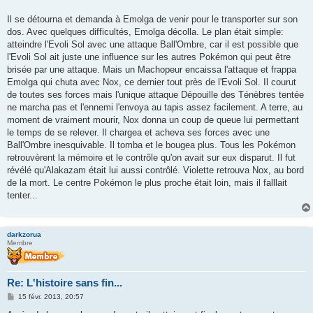
Il se détourna et demanda à Emolga de venir pour le transporter sur son
dos. Avec quelques difficultés, Emolga décolla. Le plan était simple:
atteindre l'Evoli Sol avec une attaque Ball'Ombre, car il est possible que
l'Evoli Sol ait juste une influence sur les autres Pokémon qui peut être
brisée par une attaque. Mais un Machopeur encaissa l'attaque et frappa
Emolga qui chuta avec Nox, ce dernier tout près de l'Evoli Sol. Il courut
de toutes ses forces mais l'unique attaque Dépouille des Ténèbres tentée
ne marcha pas et l'ennemi l'envoya au tapis assez facilement. A terre, au
moment de vraiment mourir, Nox donna un coup de queue lui permettant
le temps de se relever. Il chargea et acheva ses forces avec une
Ball'Ombre inesquivable. Il tomba et le bougea plus. Tous les Pokémon
retrouvèrent la mémoire et le contrôle qu'on avait sur eux disparut. Il fut
révélé qu'Alakazam était lui aussi contrôlé. Violette retrouva Nox, au bord
de la mort. Le centre Pokémon le plus proche était loin, mais il falllait
tenter...
darkzorua
Membre
Re: L'histoire sans fin...
M
15 févr. 2013, 20:57
e
s