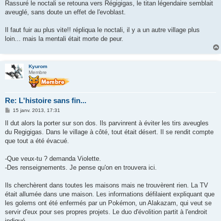
Rassuré le noctali se retouna vers Régigigas, le titan légendaire semblait
aveuglé, sans doute un effet de l'evoblast.
Il faut fuir au plus vite!! répliqua le noctali, il y a un autre village plus
loin... mais la mentali était morte de peur.
Kyurom
Membre
Re: L'histoire sans fin...
M
15 janv. 2013, 17:31
e
s
Il dut alors la porter sur son dos. Ils parvinrent à éviter les tirs aveugles
s
du Regigigas. Dans le village à côté, tout était désert. Il se rendit compte
a
g
que tout a été évacué.
e
-Que veux-tu ? demanda Violette.
-Des renseignements. Je pense qu'on en trouvera ici.
Ils cherchèrent dans toutes les maisons mais ne trouvèrent rien. La TV
était allumée dans une maison. Les informations défilaient expliquant que
les golems ont été enfermés par un Pokémon, un Alakazam, qui veut se
servir d'eux pour ses propres projets. Le duo d'évolition partit à l'endroit
indiqué.