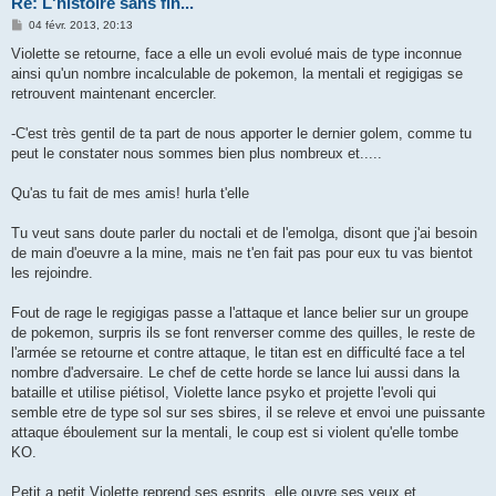
Re: L'histoire sans fin...
M
04 févr. 2013, 20:13
e
s
Violette se retourne, face a elle un evoli evolué mais de type inconnue
s
ainsi qu'un nombre incalculable de pokemon, la mentali et regigigas se
a
g
retrouvent maintenant encercler.
e
-C'est très gentil de ta part de nous apporter le dernier golem, comme tu
peut le constater nous sommes bien plus nombreux et.....
Qu'as tu fait de mes amis! hurla t'elle
Tu veut sans doute parler du noctali et de l'emolga, disont que j'ai besoin
de main d'oeuvre a la mine, mais ne t'en fait pas pour eux tu vas bientot
les rejoindre.
Fout de rage le regigigas passe a l'attaque et lance belier sur un groupe
de pokemon, surpris ils se font renverser comme des quilles, le reste de
l'armée se retourne et contre attaque, le titan est en difficulté face a tel
nombre d'adversaire. Le chef de cette horde se lance lui aussi dans la
bataille et utilise piétisol, Violette lance psyko et projette l'evoli qui
semble etre de type sol sur ses sbires, il se releve et envoi une puissante
attaque éboulement sur la mentali, le coup est si violent qu'elle tombe
KO.
Petit a petit Violette reprend ses esprits, elle ouvre ses yeux et