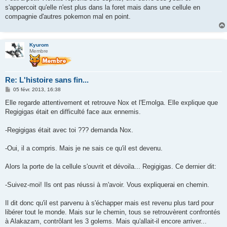
s'appercoit qu'elle n'est plus dans la foret mais dans une cellule en
compagnie d'autres pokemon mal en point.
Kyurom
Membre
Re: L'histoire sans fin...
M
05 févr. 2013, 16:38
e
s
Elle regarde attentivement et retrouve Nox et l'Emolga. Elle explique que
s
Regigigas était en difficulté face aux ennemis.
a
g
e
-Regigigas était avec toi ??? demanda Nox.
-Oui, il a compris. Mais je ne sais ce qu'il est devenu.
Alors la porte de la cellule s'ouvrit et dévoila... Regigigas. Ce dernier dit:
-Suivez-moi! Ils ont pas réussi à m'avoir. Vous expliquerai en chemin.
Il dit donc qu'il est parvenu à s'échapper mais est revenu plus tard pour
libérer tout le monde. Mais sur le chemin, tous se retrouvèrent confrontés
à Alakazam, contrôlant les 3 golems. Mais qu'allait-il encore arriver...