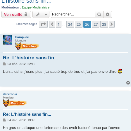
L'histoire sans fin...
c
Modérateur :
Equipe Modératrice
h
Rechercher
Recherche 
Verrouillé
e
Page
26
sur
28
1
24
25
26
27
28
r
Précédent
Suivant
680 messages
…
Carapuce
Membre
Re: L'histoire sans fin...
M
03 déc. 2012, 22:12
e
s
Euh... dsl si j'écris plus, j'ai sauté trop de truc et j'ai pas envie d'lire
.
s
a
g
e
darkzorua
Membre
Re: L'histoire sans fin...
M
04 déc. 2012, 19:43
e
s
En gros on attaque une forteresse des evoli fusioné tenue par l'eevee
s