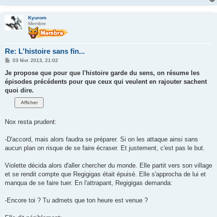
Kyurom
Membre
Re: L'histoire sans fin...
M
03 févr. 2013, 21:02
e
s
Je propose que pour que l'histoire garde du sens, on résume les
s
épisodes précédents pour que ceux qui veulent en rajouter sachent
a
g
quoi dire.
e
Nox resta prudent:
-D'accord, mais alors faudra se préparer. Si on les attaque ainsi sans
aucun plan on risque de se faire écraser. Et justement, c'est pas le but.
Violette décida alors d'aller chercher du monde. Elle partit vers son village
et se rendit compte que Regigigas était épuisé. Elle s'approcha de lui et
manqua de se faire tuer. En l'attrapant, Regigigas demanda:
-Encore toi ? Tu admets que ton heure est venue ?