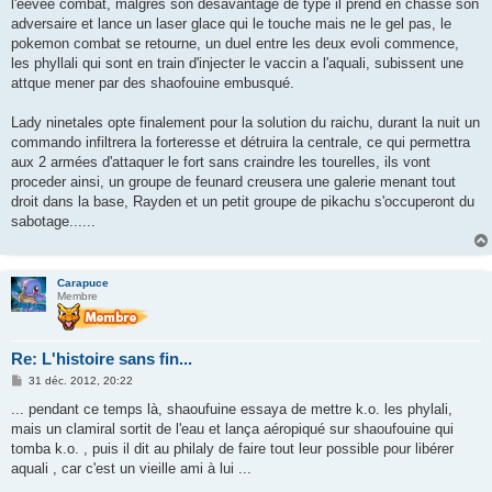
l'eevee combat, malgrés son desavantage de type il prend en chasse son
a
g
adversaire et lance un laser glace qui le touche mais ne le gel pas, le
e
pokemon combat se retourne, un duel entre les deux evoli commence,
les phyllali qui sont en train d'injecter le vaccin a l'aquali, subissent une
attque mener par des shaofouine embusqué.
Lady ninetales opte finalement pour la solution du raichu, durant la nuit un
commando infiltrera la forteresse et détruira la centrale, ce qui permettra
aux 2 armées d'attaquer le fort sans craindre les tourelles, ils vont
proceder ainsi, un groupe de feunard creusera une galerie menant tout
droit dans la base, Rayden et un petit groupe de pikachu s'occuperont du
sabotage......
Carapuce
Membre
Re: L'histoire sans fin...
M
31 déc. 2012, 20:22
e
s
... pendant ce temps là, shaoufuine essaya de mettre k.o. les phylali,
s
mais un clamiral sortit de l'eau et lança aéropiqué sur shaoufouine qui
a
g
tomba k.o. , puis il dit au philaly de faire tout leur possible pour libérer
e
aquali , car c'est un vieille ami à lui ...