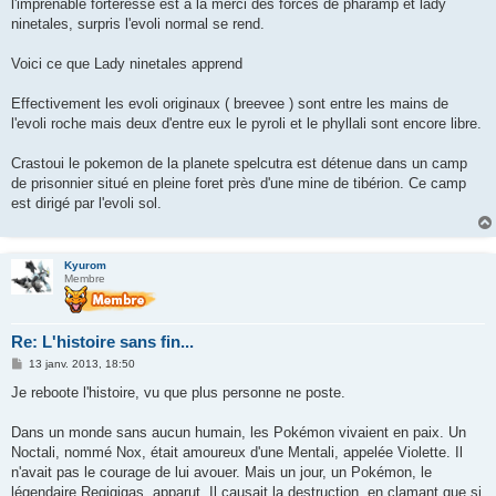
l'imprenable forteresse est a la merci des forces de pharamp et lady
ninetales, surpris l'evoli normal se rend.
Voici ce que Lady ninetales apprend
Effectivement les evoli originaux ( breevee ) sont entre les mains de
l'evoli roche mais deux d'entre eux le pyroli et le phyllali sont encore libre.
Crastoui le pokemon de la planete spelcutra est détenue dans un camp
de prisonnier situé en pleine foret près d'une mine de tibérion. Ce camp
est dirigé par l'evoli sol.
Kyurom
Membre
Re: L'histoire sans fin...
M
13 janv. 2013, 18:50
e
s
Je reboote l'histoire, vu que plus personne ne poste.
s
a
g
Dans un monde sans aucun humain, les Pokémon vivaient en paix. Un
e
Noctali, nommé Nox, était amoureux d'une Mentali, appelée Violette. Il
n'avait pas le courage de lui avouer. Mais un jour, un Pokémon, le
légendaire Regigigas, apparut. Il causait la destruction, en clamant que si