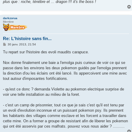
plus que : roche, ténèbre et ... dragon !!! it's the boss !
darkzorua
Membre
Re: L'histoire sans fin...
M
30 janv. 2013, 21:54
e
s
Tu repart sur l'histoire des evoli maudits carapuce.
s
a
g
Nox donne finalement une baie a l'emolga puis curieux de voir ce qui se
e
passe dans les environs les deux pokemon guidés par l'emolga prennent
la direction d'ou les éclairs ont été lancé. Ils appercoivent une mine avec
tout autour d'imposantes fortifications.
- qu'est ce donc ? demanda Violette au pokemon electrique surprise de
voir une telle installation au milieu de la foret.
- c'est un camp de prisonnier, tout ce que je sais c'est qu'il est tenu par
un evoli d'evolution inconnue et un puissant pokemon psy. Ils prennent
les habitants des villages comme esclave et les forcent a travailler dans
cette mine. On a former a groupe de resistant afin de liberer les pokemon
qui ont été asservis par ces malfrats. pouvez vous nous aider ? ..........