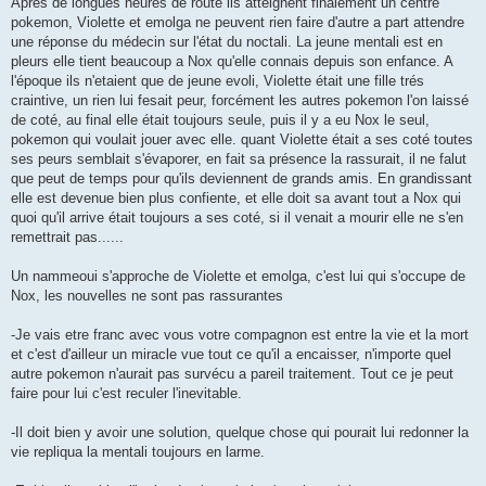
Après de longues heures de route ils atteignent finalement un centre
s
pokemon, Violette et emolga ne peuvent rien faire d'autre a part attendre
a
g
une réponse du médecin sur l'état du noctali. La jeune mentali est en
e
pleurs elle tient beaucoup a Nox qu'elle connais depuis son enfance. A
l'époque ils n'etaient que de jeune evoli, Violette était une fille trés
craintive, un rien lui fesait peur, forcément les autres pokemon l'on laissé
de coté, au final elle était toujours seule, puis il y a eu Nox le seul,
pokemon qui voulait jouer avec elle. quant Violette était a ses coté toutes
ses peurs semblait s'évaporer, en fait sa présence la rassurait, il ne falut
que peut de temps pour qu'ils deviennent de grands amis. En grandissant
elle est devenue bien plus confiente, et elle doit sa avant tout a Nox qui
quoi qu'il arrive était toujours a ses coté, si il venait a mourir elle ne s'en
remettrait pas......
Un nammeoui s'approche de Violette et emolga, c'est lui qui s'occupe de
Nox, les nouvelles ne sont pas rassurantes
-Je vais etre franc avec vous votre compagnon est entre la vie et la mort
et c'est d'ailleur un miracle vue tout ce qu'il a encaisser, n'importe quel
autre pokemon n'aurait pas survécu a pareil traitement. Tout ce je peut
faire pour lui c'est reculer l'inevitable.
-Il doit bien y avoir une solution, quelque chose qui pourait lui redonner la
vie repliqua la mentali toujours en larme.