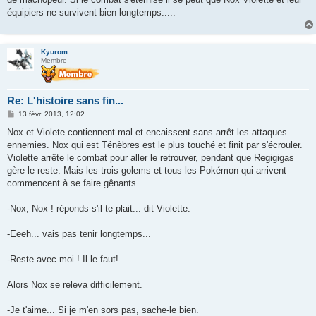
équipiers ne survivent bien longtemps.....
Kyurom
Membre
Re: L'histoire sans fin...
M
13 févr. 2013, 12:02
e
s
Nox et Violete contiennent mal et encaissent sans arrêt les attaques
s
ennemies. Nox qui est Ténèbres est le plus touché et finit par s'écrouler.
a
g
Violette arrête le combat pour aller le retrouver, pendant que Regigigas
e
gère le reste. Mais les trois golems et tous les Pokémon qui arrivent
commencent à se faire gênants.
-Nox, Nox ! réponds s'il te plait... dit Violette.
-Eeeh... vais pas tenir longtemps...
-Reste avec moi ! Il le faut!
Alors Nox se releva difficilement.
-Je t'aime... Si je m'en sors pas, sache-le bien.