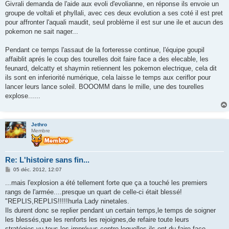
s
Givrali demanda de l'aide aux evoli d'evolianne, en réponse ils envoie un
s
groupe de voltali et phyllali, avec ces deux evolution a ses coté il est pret
a
g
pour affronter l'aquali maudit, seul problème il est sur une ile et aucun des
e
pokemon ne sait nager...
Pendant ce temps l'assaut de la forteresse continue, l'équipe goupil
affaiblit aprés le coup des tourelles doit faire face a des elecable, les
feunard, delcatty et shaymin retiennent les pokemon electrique, cela dit
ils sont en inferiorité numérique, cela laisse le temps aux ceriflor pour
lancer leurs lance soleil. BOOOMM dans le mille, une des tourelles
explose......
Jethro
Membre
Re: L'histoire sans fin...
M
05 déc. 2012, 12:07
e
s
...mais l'explosion a été tellement forte que ça a touché les premiers
s
rangs de l'armée....presque un quart de celle-ci était blessé!
a
g
"REPLIS,REPLIS!!!!!hurla Lady ninetales.
e
Ils durent donc se replier pendant un certain temps,le temps de soigner
les blessés,que les renforts les rejoignes,de refaire toute leurs
stratégies,vu tous les imprévus contre lequelles ils ont du faire face.