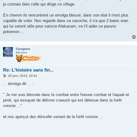
je connais bien celle qui dirige ce village.
En chemin ils rencontrent un emolga blessé, dans son état il n'est plus
capable de voler. Nox regarde dans sa sacoche, il n'a que 2 baies oran
qui lui seront utile pour vaincre Alakazam, va t'il aider ce pauvre
pokemon....
Carapuce
Membre
Re: L'histoire sans fin...
M
30 janv. 2013, 20:41
e
s
... émolga dit ... :
s
a
g
" Je me suis blessée dans le combat entre l'eevee combat et l'aquali et
e
piroli, qui essayait de délivrer craousti qui est détenue dans la forêt
voisine ..."
et nox aperçut des étincelle venant de la forêt voisine ...