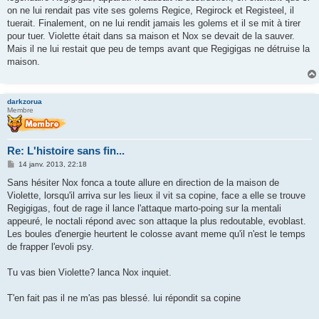
on ne lui rendait pas vite ses golems Regice, Regirock et Registeel, il
tuerait. Finalement, on ne lui rendit jamais les golems et il se mit à tirer
pour tuer. Violette était dans sa maison et Nox se devait de la sauver.
Mais il ne lui restait que peu de temps avant que Regigigas ne détruise la
maison.
darkzorua
Membre
Re: L'histoire sans fin...
M
14 janv. 2013, 22:18
e
s
Sans hésiter Nox fonca a toute allure en direction de la maison de
s
Violette, lorsqu'il arriva sur les lieux il vit sa copine, face a elle se trouve
a
g
Regigigas, fout de rage il lance l'attaque marto-poing sur la mentali
e
appeuré, le noctali répond avec son attaque la plus redoutable, evoblast.
Les boules d'energie heurtent le colosse avant meme qu'il n'est le temps
de frapper l'evoli psy.
Tu vas bien Violette? lanca Nox inquiet.
T'en fait pas il ne m'as pas blessé. lui répondit sa copine