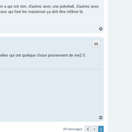
n a qui ont rien, d'autres avec une pokeball, d'autres avec
ceux qui font les masterset ça doit être infâme là.
H
a
u
t
t celles qui ont quelque chose proviennent de me2.5.
H
a
u
1
2
Précédent
28 messages
t