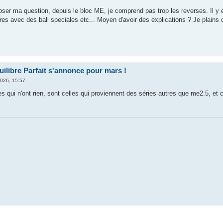
oser ma question, depuis le bloc ME, je comprend pas trop les reverses. Il y e
res avec des ball speciales etc... Moyen d'avoir des explications ? Je plains 
ilibre Parfait s'annonce pour mars !
2026, 15:57
lles qui n'ont rien, sont celles qui proviennent des séries autres que me2.5, e