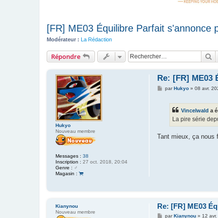
[FR] ME03 Équilibre Parfait s'annonce 
Modérateur :
La Rédaction
R
Répondre
Re: [FR] ME03 É
M
par
Hukyo
»
08 avr. 20
e
s
s
Vincelwald
a é
a
g
La pire série dep
e
Hukyo
Nouveau membre
Tant mieux, ça nous f
Messages :
38
Inscription :
27 oct. 2018, 20:04
Genre :
♂️
Magasin :
Re: [FR] ME03 Équ
Kianynou
Nouveau membre
M
par
Kianynou
»
12 avr