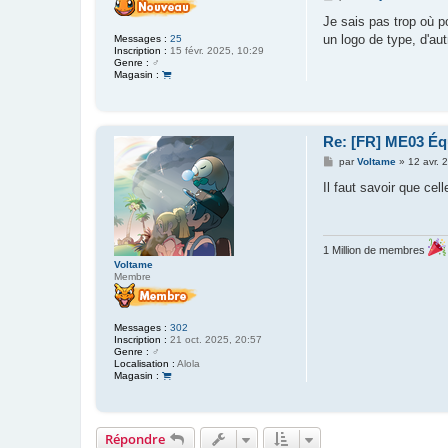
e
s
Je sais pas trop où p
s
un logo de type, d'aut
Messages :
25
a
Inscription :
15 févr. 2025, 10:29
g
Genre :
♂️
e
Magasin :
Re: [FR] ME03 Équ
M
par
Voltame
»
12 avr. 
e
s
Il faut savoir que ce
s
a
g
e
1 Million de membres
Voltame
Membre
Messages :
302
Inscription :
21 oct. 2025, 20:57
Genre :
♂️
Localisation :
Alola
Magasin :
Répondre