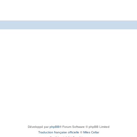
Développé par
phpBB
® Forum Software © phpBB Limited
Traduction française officielle
©
Miles Cellar