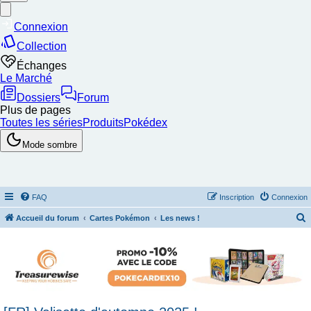
FAQ
Inscription
Connexion
Accueil du forum
Cartes Pokémon
Les news !
e
c
h
e
r