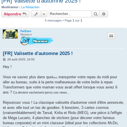
[FR] Valisette d'automne 2025 !
c
Modérateur :
La Rédaction
h
Rechercher
Recherche 
Répondre
e
5 messages • Page
1
sur
1
r
FalZzen
Newseur
[FR] Valisette d'automne 2025 !
M
29 août 2025, 10:55
e
s
Hey !
s
a
g
Vous ne saviez plus dans quoi
transporter votre repas du midi pour
(feur)
e
aller au bureau, suite à la perte malheureuse de votre boîte à repas
Transformers que votre maman vous avait offert lorsque vous aviez 6
ans ?
Ca devient vachement perso ces news...
Rejouissez vous ! La classique valisette d'automne vient d'être annoncée,
et avec elle tout un tas de goodies: 6 boosters, 3 cartes cosmos
(vraisemblablement) de Tarsal, Kirlia et Riolu (MEG), une pièce à l'effigie
de Méga Lucario, 4 planches de stickers (pour décorer votre fameux
bureau corporate) et un mini classeur (idéal pour les collections McDo,