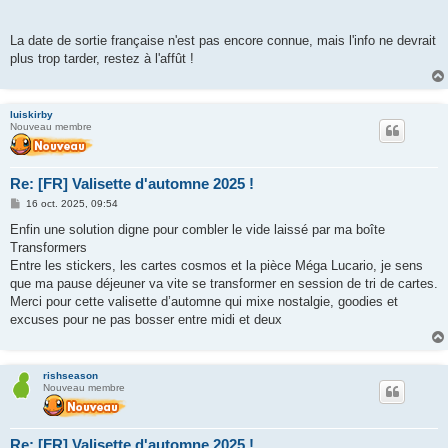
La date de sortie française n'est pas encore connue, mais l'info ne devrait
plus trop tarder, restez à l'affût !
luiskirby
Nouveau membre
Re: [FR] Valisette d'automne 2025 !
M
16 oct. 2025, 09:54
e
s
Enfin une solution digne pour combler le vide laissé par ma boîte
s
Transformers
a
g
Entre les stickers, les cartes cosmos et la pièce Méga Lucario, je sens
e
que ma pause déjeuner va vite se transformer en session de tri de cartes.
Merci pour cette valisette d’automne qui mixe nostalgie, goodies et
excuses pour ne pas bosser entre midi et deux
rishseason
Nouveau membre
Re: [FR] Valisette d'automne 2025 !