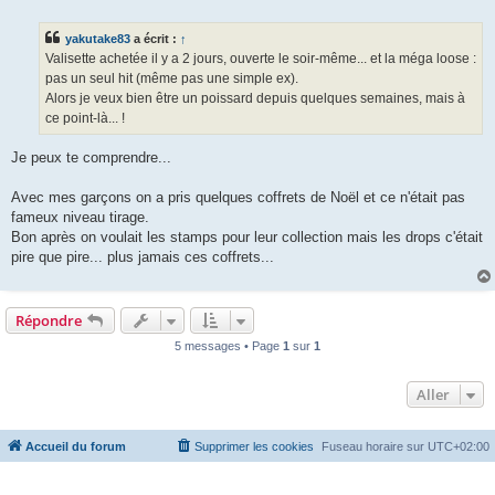
e
s
s
yakutake83
a écrit :
↑
a
g
Valisette achetée il y a 2 jours, ouverte le soir-même... et la méga loose :
e
pas un seul hit (même pas une simple ex).
Alors je veux bien être un poissard depuis quelques semaines, mais à
ce point-là... !
Je peux te comprendre...
Avec mes garçons on a pris quelques coffrets de Noël et ce n'était pas
fameux niveau tirage.
Bon après on voulait les stamps pour leur collection mais les drops c'était
pire que pire... plus jamais ces coffrets...
Répondre
5 messages • Page
1
sur
1
Aller
Accueil du forum
Supprimer les cookies
Fuseau horaire sur
UTC+02:00