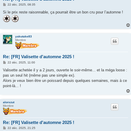
M
22 déc. 2025, 08:35
e
s
Si le prix reste raisonnable, ça pourrait être un bon cru pour l’automne !
s
a
g
e
yakutake83
Membre
Re: [FR] Valisette d'automne 2025 !
M
22 déc. 2025, 11:00
e
s
Valisette achetée il y a 2 jours, ouverte le soir-même... et la méga loose :
s
pas un seul hit (même pas une simple ex).
a
g
Alors je veux bien être un poissard depuis quelques semaines, mais à ce
e
point-là... !
alorszut
Membre
Re: [FR] Valisette d'automne 2025 !
M
22 déc. 2025, 21:25