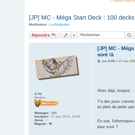
[JP] MC - Méga Start Deck : 100 decks (
Modérateur :
La Rédaction
R
Répondre
[JP] MC - Méga 
sont là
M
par
Ji Pé
»
07 nov. 20
e
s
s
a
g
e
Alors déjà, bonjour.
Ji Pé
Membre
Y'a des jours comme ç
en plein de petits pa
Messages :
499
Inscription :
07 janv. 2014, 18:59
Genre :
♂️
En soit, l'information
Magasin :
pour vous ?