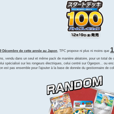
19 Décembre de cette année au Japon
, TPC propose ni plus ni moins que
ions, vendu dans un seul et même pack de manière aléatoire, pour un total de
i spécialisé sur les rongeurs électriques, celui centré sur Ogerpon... ou encore 
on est pas ensemble pour l'ajouter à la base de donnée du gestionnaire de col