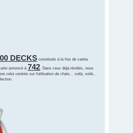
100 DECKS
constitués à la fois de cartes
742
 carte annoncé à
. Dans ceux déjà révélés, nous
celui centrés sur l'utilisation de chats... voilà, voilà...
lection.