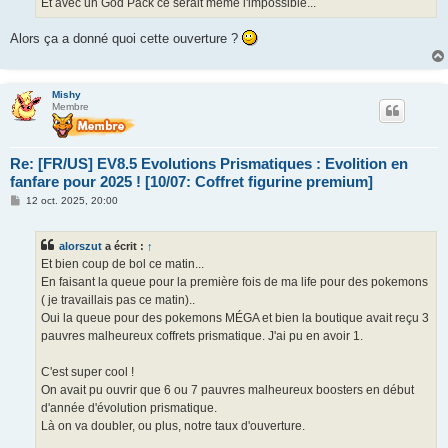
Et avec un God Pack ce serait même l'impossible...
Alors ça a donné quoi cette ouverture ?
Mishy
Membre
Re: [FR/US] EV8.5 Evolutions Prismatiques : Evolition en
fanfare pour 2025 ! [10/07: Coffret figurine premium]
M
12 oct. 2025, 20:00
e
s
s
alorszut
a écrit :
↑
a
g
Et bien coup de bol ce matin...
e
En faisant la queue pour la première fois de ma life pour des pokemons
( je travaillais pas ce matin)..
Oui la queue pour des pokemons MÉGA et bien la boutique avait reçu 3
pauvres malheureux coffrets prismatique. J'ai pu en avoir 1.
C'est super cool !
On avait pu ouvrir que 6 ou 7 pauvres malheureux boosters en début
d'année d'évolution prismatique.
Là on va doubler, ou plus, notre taux d'ouverture.