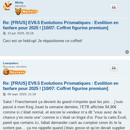
Mishy
Membre
Re: [FR/US] EV8.5 Evolutions Prismatiques : Evolition en
fanfare pour 2025 ! [10/07: Coffret figurine premium]
M
13 juil. 2025, 20:18
e
s
Ceci est un hold-up! Je réquisitionne ce coffret!
s
a
g
e
Loanpokec
Nouveau membre
Re: [FR/US] EV8.5 Evolutions Prismatiques : Evolition en
fanfare pour 2025 ! [10/07: Coffret figurine premium]
M
09 sept. 2025, 21:18
e
s
Salut ! Franchement ça devient du grand n’importe quoi les prix… j’suis
s
passé à mon King Jouet la semaine dernière, l’ETB affichée 94,90€
a
g
comme si c’était normal, et encore le vendeur m’a dit “vous avez de la
e
chance y’en reste une” comme si c’était un lingot d’or. Pour la carte Evoli,
pareil que certains ici, fallait demander cash au comptoir sinon ils te la
sortent pas… ça me rappelle quand j’étais gosse et qu’on devait supplier