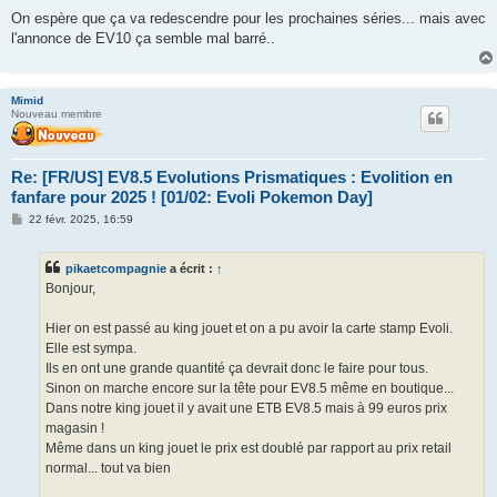
On espère que ça va redescendre pour les prochaines séries... mais avec
l'annonce de EV10 ça semble mal barré..
Mimid
Nouveau membre
Re: [FR/US] EV8.5 Evolutions Prismatiques : Evolition en
fanfare pour 2025 ! [01/02: Evoli Pokemon Day]
M
22 févr. 2025, 16:59
e
s
s
pikaetcompagnie
a écrit :
↑
a
g
Bonjour,
e
Hier on est passé au king jouet et on a pu avoir la carte stamp Evoli.
Elle est sympa.
Ils en ont une grande quantité ça devrait donc le faire pour tous.
Sinon on marche encore sur la tête pour EV8.5 même en boutique...
Dans notre king jouet il y avait une ETB EV8.5 mais à 99 euros prix
magasin !
Même dans un king jouet le prix est doublé par rapport au prix retail
normal... tout va bien