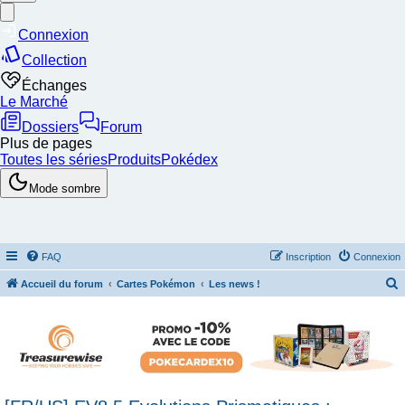
FAQ
Inscription
Connexion
Accueil du forum
Cartes Pokémon
Les news !
e
c
h
e
r