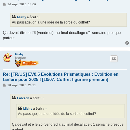
M
24 sept. 2025, 14:06
e
s
s
Mishy
a écrit :
↑
a
g
Au passage, on a une idée de la sortie du coffret?
e
Ça devait être le 26 (vendredi), au final décallage d'1 semaine presque
partout
Mishy
Membre
Re: [FR/US] EV8.5 Evolutions Prismatiques : Evolition en
fanfare pour 2025 ! [10/07: Coffret figurine premium]
M
28 sept. 2025, 20:21
e
s
s
FalZzen
a écrit :
↑
a
g
e
Mishy
a écrit :
↑
Au passage, on a une idée de la sortie du coffret?
Ça devait être le 26 (vendredi), au final décallage d'1 semaine presque
partout