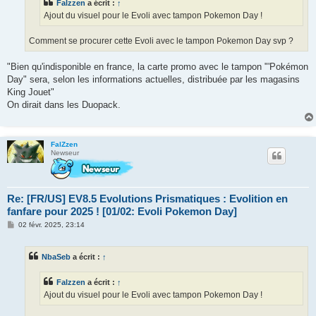
Falzzen
a écrit :
↑
Ajout du visuel pour le Evoli avec tampon Pokemon Day !
Comment se procurer cette Evoli avec le tampon Pokemon Day svp ?
"Bien qu'indisponible en france, la carte promo avec le tampon "'Pokémon
Day" sera, selon les informations actuelles, distribuée par les magasins
King Jouet"
On dirait dans les Duopack.
FalZzen
Newseur
Re: [FR/US] EV8.5 Evolutions Prismatiques : Evolition en
fanfare pour 2025 ! [01/02: Evoli Pokemon Day]
M
02 févr. 2025, 23:14
e
s
s
NbaSeb
a écrit :
↑
a
g
e
Falzzen
a écrit :
↑
Ajout du visuel pour le Evoli avec tampon Pokemon Day !