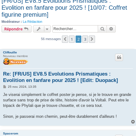
[FR/US] EV8.5 Evolutions Prismatiques :
c
Evolition en fanfare pour 2025 ! [10/07: Coffret
h
figurine premium]
e
Modérateur :
La Rédaction
r
Rechercher
Recherche 
Répondre
1
2
3
Précédent
Suivant
56 messages
Cliffouille
Nouveau membre
Re: [FR/US] EV8.5 Evolutions Prismatiques :
Evolition en fanfare pour 2025 ! [Edit: Duopack]
M
25 nov. 2024, 13:35
e
s
Je viserai simplement le coffret poster je pense, si je le trouve en grande
s
surface sans trop de prise de tête, histoire d'avoir la Voltali. Peut etre le
a
g
tripack de Phylali que je trouve chouette, et ce sera tout.
e
Sinon, je passerai mon chemin, peut-être durablement d'ailleurs !
Spacerom