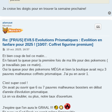
Je croise les doigts pour en trouver la semaine prochaine!
alorszut
Membre
Re: [FR/US] EV8.5 Evolutions Prismatiques : Evolition en
fanfare pour 2025 ! [10/07: Coffret figurine premium]
M
10 oct. 2025, 16:57
e
s
Et bien coup de bol ce matin...
s
En faisant la queue pour la première fois de ma life pour des pokemons (
a
g
je travaillais pas ce matin)..
e
Oui la queue pour des pokemons MÉGA et bien la boutique avait reçu 3
pauvres malheureux coffrets prismatique. J'ai pu en avoir 1.
C'est super cool !
On avait pu ouvrir que 6 ou 7 pauvres malheureux boosters en début
d'année d'évolution prismatique.
Là on va doubler, ou plus, notre taux d'ouverture.
J'espère que l'on aura le GRAAL !!!