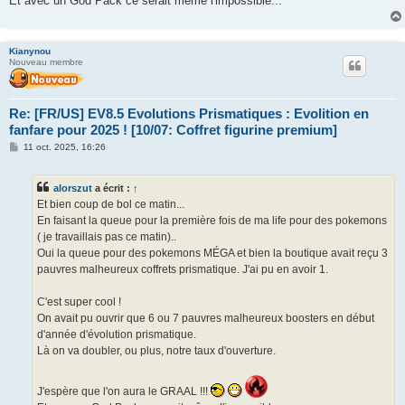
Et avec un God Pack ce serait même l'impossible...
Kianynou
Nouveau membre
Re: [FR/US] EV8.5 Evolutions Prismatiques : Evolition en
fanfare pour 2025 ! [10/07: Coffret figurine premium]
M
11 oct. 2025, 16:26
e
s
s
alorszut
a écrit :
↑
a
g
Et bien coup de bol ce matin...
e
En faisant la queue pour la première fois de ma life pour des pokemons
( je travaillais pas ce matin)..
Oui la queue pour des pokemons MÉGA et bien la boutique avait reçu 3
pauvres malheureux coffrets prismatique. J'ai pu en avoir 1.
C'est super cool !
On avait pu ouvrir que 6 ou 7 pauvres malheureux boosters en début
d'année d'évolution prismatique.
Là on va doubler, ou plus, notre taux d'ouverture.
J'espère que l'on aura le GRAAL !!!