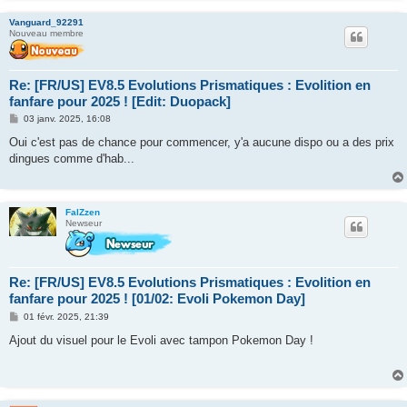
Vanguard_92291
Nouveau membre
Re: [FR/US] EV8.5 Evolutions Prismatiques : Evolition en
fanfare pour 2025 ! [Edit: Duopack]
M
03 janv. 2025, 16:08
e
s
Oui c'est pas de chance pour commencer, y'a aucune dispo ou a des prix
s
dingues comme d'hab...
a
g
e
FalZzen
Newseur
Re: [FR/US] EV8.5 Evolutions Prismatiques : Evolition en
fanfare pour 2025 ! [01/02: Evoli Pokemon Day]
M
01 févr. 2025, 21:39
e
s
Ajout du visuel pour le Evoli avec tampon Pokemon Day !
s
a
g
e