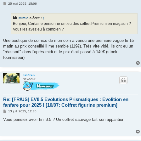
M
25 mai 2025, 15:06
e
s
s
Mimid
a écrit :
↑
a
g
Bonjour, Certaine personne ont eu des coffret Premium en magasin ?
e
Vous les avez eu à combien ?
Une boutique de comics de mon coin a vendu une première vague le 16
matin au prix conseillé il me semble (119€). Très vite vidé, ils ont eu un
"réassort" dans l'après-midi et le prix était passé à 149€ (stock
fournisseur)
FalZzen
Newseur
Re: [FR/US] EV8.5 Evolutions Prismatiques : Evolition en
fanfare pour 2025 ! [10/07: Coffret figurine premium]
M
13 juil. 2025, 12:35
e
s
Vous pensiez avoir fini 8.5 ? Un coffret sauvage fait son apparition
s
a
g
e