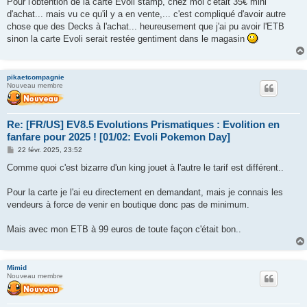
Pour l'obtention de la carte Evoli stamp, chez moi c'était 35€ mini
d'achat... mais vu ce qu'il y a en vente,... c'est compliqué d'avoir autre
chose que des Decks à l'achat... heureusement que j'ai pu avoir l'ETB
sinon la carte Evoli serait restée gentiment dans le magasin
pikaetcompagnie
Nouveau membre
Re: [FR/US] EV8.5 Evolutions Prismatiques : Evolition en
fanfare pour 2025 ! [01/02: Evoli Pokemon Day]
M
22 févr. 2025, 23:52
e
s
Comme quoi c'est bizarre d'un king jouet à l'autre le tarif est différent..
s
a
g
Pour la carte je l'ai eu directement en demandant, mais je connais les
e
vendeurs à force de venir en boutique donc pas de minimum.
Mais avec mon ETB à 99 euros de toute façon c'était bon..
Mimid
Nouveau membre