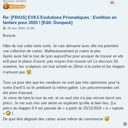
Nouveau membre
Re: [FR/US] EV8.5 Evolutions Prismatiques : Evolition en
fanfare pour 2025 ! [Edit: Duopack]
M
25 nov. 2024, 21:56
e
s
Bonsoir,
s
a
g
Hâte de voir cette série sortir. Je vais démarrer avec elle ma première
e
vrai collection de cartes. Malheureusement je crains le pire.
Après avoir fait le tour de lyon aujourd’hui pour essayer de trouver un etb
ev8 pour le plaisir d’ouvrir, pas moyen d’en trouver un! Le discours fût
unanime, les scalpeurs ont tout acheté en 20min à la sortie et les réappro
n’arrivent pas
.
Tous ça pour dire que les vendeurs ne sont pas très optimistes pour la
sortie d’ev8.5 où ils prédisent la même galère. Les précommandes ont
été prise d’assaut.
Je viens de faire le tour du net, et un seul site n’a pas encore lancé ses
préco. Je me suis mis une alerte en espérant qu’elle ai bien lieu. (La
préco du réappro 8.0 est passée de « a partir du 25/11/2024 » à « rupture
»
).
De quoi être dégouté des cartes avant même de commencer