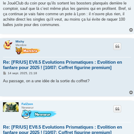
le JouéClub du coin pour qu’ils sortent les boosters planqués derrière le
comptoir, sauf que là c’est même plus les gamins qui en profitent. Bref, si
ça continue je vais faire comme un pote à Lyon : il n’ouvre plus rien, il
achète direct les singles qu’il veut, au moins ça lui évite de raquer 100
balles juste pour des communes.
Mishy
Membre
Re: [FR/US] EV8.5 Evolutions Prismatiques : Evolition en
fanfare pour 2025 ! [10/07: Coffret figurine premium]
M
14 sept. 2025, 21:18
e
s
Au passage, on a une idée de la sortie du coffret?
s
a
g
e
FalZzen
Newseur
Re: [FR/US] EV8.5 Evolutions Prismatiques : Evolition en
fanfare pour 2025 ! [10/07: Coffret figurine premium]