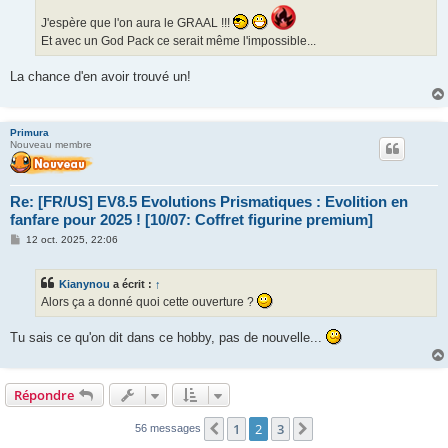
J'espère que l'on aura le GRAAL !!!
Et avec un God Pack ce serait même l'impossible...
La chance d'en avoir trouvé un!
Primura
Nouveau membre
Re: [FR/US] EV8.5 Evolutions Prismatiques : Evolition en
fanfare pour 2025 ! [10/07: Coffret figurine premium]
M
12 oct. 2025, 22:06
e
s
s
Kianynou
a écrit :
↑
a
g
Alors ça a donné quoi cette ouverture ?
e
Tu sais ce qu'on dit dans ce hobby, pas de nouvelle...
Répondre
1
2
3
Précédent
Suivant
56 messages