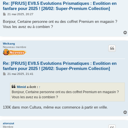
Re: [FR/US] EV8.5 Evolutions Prismatiques : Evolition en
fanfare pour 2025 ! [26/02: Super-Premium Collection]
M
21 mai 2025, 20:27
e
s
Bonjour, Certaine personne ont eu des coffret Premium en magasin ?
s
Vous les avez eu à combien ?
a
g
e
Weikang
Nouveau membre
Re: [FR/US] EV8.5 Evolutions Prismatiques : Evolition en
fanfare pour 2025 ! [26/02: Super-Premium Collection]
M
21 mai 2025, 21:41
e
s
s
Mimid
a écrit :
↑
a
g
Bonjour, Certaine personne ont eu des coffret Premium en magasin ?
e
Vous les avez eu à combien ?
130€ dans mon Cultura, même eux commence à partir en vrille.
alorszut
Membre