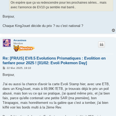
On espère que ça va redescendre pour les prochaines séries... mais
avec l'annonce de EV10 ça semble mal barré..
Bonjour,
Chaque KingJouet décide du prix ? ou c'est national ?
Arcaninos
Membre
Re: [FR/US] EV8.5 Evolutions Prismatiques : Evolition en
fanfare pour 2025 ! [01/02: Evoli Pokemon Day]
M
22 févr. 2025, 19:10
e
s
Bonjour,
s
a
g
J'ai eu aussi la chance d'avoir la carte Evoli Stamp hier, avec une ETB,
e
dans un KingJouet, mais à 69,99€ l'ETB, je trouvais déjà le prix un poil
abusé, mais bon vu ce qui se pratique, j'ai quand même pris, et j'ai bien
fais, parce qu'elle contenait une petite SAR (ma première), bon
Térapagos, mais honnêtement vu la galère que c'est a tomber, j'ai bien
kiffé voir les bords multi à la 2ème Rev.