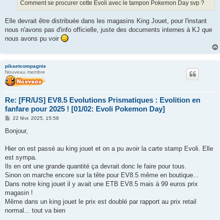
Comment se procurer cette Evoli avec le tampon Pokemon Day svp ?
Elle devrait être distribuée dans les magasins King Jouet, pour l'instant
nous n'avons pas d'info officielle, juste des documents internes à KJ que
nous avons pu voir
pikaetcompagnie
Nouveau membre
Re: [FR/US] EV8.5 Evolutions Prismatiques : Evolition en
fanfare pour 2025 ! [01/02: Evoli Pokemon Day]
M
22 févr. 2025, 15:58
e
s
Bonjour,
s
a
g
Hier on est passé au king jouet et on a pu avoir la carte stamp Evoli. Elle
e
est sympa.
Ils en ont une grande quantité ça devrait donc le faire pour tous.
Sinon on marche encore sur la tête pour EV8.5 même en boutique...
Dans notre king jouet il y avait une ETB EV8.5 mais à 99 euros prix
magasin !
Même dans un king jouet le prix est doublé par rapport au prix retail
normal... tout va bien