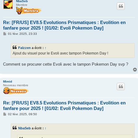
NbaSeb
Membre
Re: [FR/US] EV8.5 Evolutions Prismatiques : Evolition en
fanfare pour 2025 ! [01/02: Evoli Pokemon Day]
M
01 févr. 2025, 23:33
e
s
s
Falzzen
a écrit :
↑
a
g
Ajout du visuel pour le Evoli avec tampon Pokemon Day !
e
Comment se procurer cette Evoli avec le tampon Pokemon Day svp ?
Mimid
Nouveau membre
Re: [FR/US] EV8.5 Evolutions Prismatiques : Evolition en
fanfare pour 2025 ! [01/02: Evoli Pokemon Day]
M
02 févr. 2025, 09:50
e
s
s
NbaSeb
a écrit :
↑
a
g
e