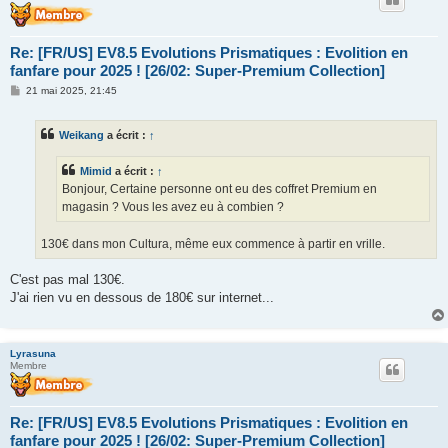
Re: [FR/US] EV8.5 Evolutions Prismatiques : Evolition en
fanfare pour 2025 ! [26/02: Super-Premium Collection]
M
21 mai 2025, 21:45
e
s
s
Weikang
a écrit :
↑
a
g
e
Mimid
a écrit :
↑
Bonjour, Certaine personne ont eu des coffret Premium en
magasin ? Vous les avez eu à combien ?
130€ dans mon Cultura, même eux commence à partir en vrille.
C'est pas mal 130€.
J'ai rien vu en dessous de 180€ sur internet...
Lyrasuna
Membre
Re: [FR/US] EV8.5 Evolutions Prismatiques : Evolition en
fanfare pour 2025 ! [26/02: Super-Premium Collection]