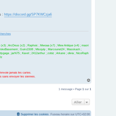
s :
https://discord.gg/SP7KWCzja6
herches
l (x3) ; ArcDeus (x2) ; Raphoic ; Mwoaa (x7) ; Mew Antique (x4) ; maori
; PokeBasement ; Guiro1508 ; Missjuly ; Marcounet24 ; Masskash ;
aga ; jarN75 ; Kavel ; 2412arthur ; zobiz ; Arkane ; olivia ; NicoRaph
Rz
’envoie jamais les cartes.
s sans envoyer les siennes.
H
a
u
1 message • Page
1
sur
1
t
Aller
Supprimer les cookies
Fuseau horaire sur
UTC+02:00