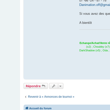
07 -66 -24 - 87 - 78
Danimation.off@gmai
Si vous avez des que
A bientôt
Echange/Achat/Vente ré
(x2) ; Choubby (x7)
DarkShadow (x5) ; Oda ; F
Répondre
Revenir à « Annonces de tournoi »
Accueil du forum