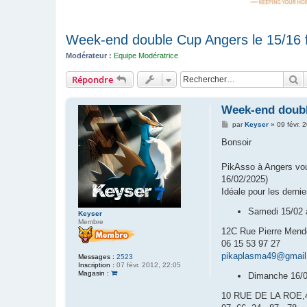
Week-end double Cup Angers le 15/16 f
Modérateur :
Equipe Modératrice
R
Répondre
Week-end double
M
par
Keyser
»
09 févr. 
e
s
Bonsoir
s
a
g
PikAsso à Angers vou
e
16/02/2025)
Idéale pour les derni
Samedi 15/02 à
Keyser
Membre
12C Rue Pierre Mendè
06 15 53 97 27
pikaplasma49@gmai
Messages :
2523
Inscription :
07 févr. 2012, 22:05
Magasin :
Dimanche 16/0
10 RUE DE LA ROE