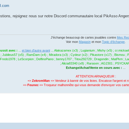
l.com
stions, rejoignez nous sur notre Discord communautaire local PikAsso Anger
J'échange beaucoup de cartes jouables contre
Mes Rec
Voir mon
Magasin
et mon
Topic d'échange
.
ussit avec :
...
et bien d'autre avant
... Alakazamex (x3) ; Lugianium ; Mishy (x5) ; cr.mickae
 ; Jubileus57 (x5) ; RamDam (x4) ; Miradora (x3) ; Cydeur (x2) ; Pikastore (x17) ; Bismou 
redo1978 ; LeScorpion ; DelfinoPiano ; benny1707 ; Titou292729 ; Dragondin ; MatPkm ; Ladyg
; Alicia83340 (x8) ; Rarasen ; AG2301 ; PSYCKA
Echange/Achat/Vente en cours avec :
...
ATTENTION ARNAQUEUR :
=>
ZekromMan
<= Vendeur à bannir de vos listes. Encaisse l'argent et n
=>
Feunec
<= Troqueur malhonnête qui vous demande d'envoyer vos carte