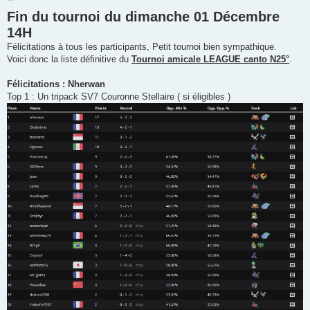
e
Fin du tournoi du dimanche 01 Décembre
s
s
14H
a
g
Félicitations à tous les participants, Petit tournoi bien sympathique.
e
Voici donc la liste définitive du
Tournoi amicale LEAGUE canto N25°
.
Félicitations : Nherwan
Top 1 : Un tripack SV7 Couronne Stellaire ( si éligibles )