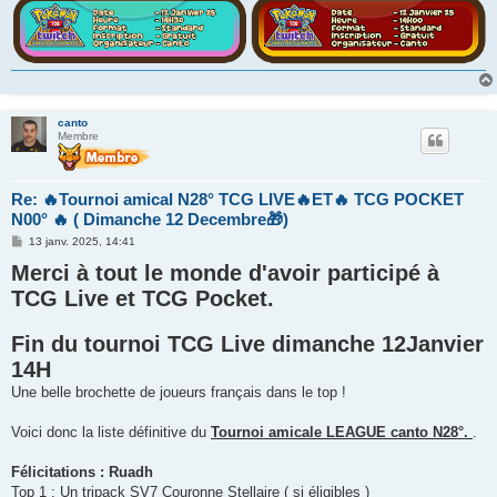
canto
Membre
Re: 🔥Tournoi amical N28° TCG LIVE🔥ET🔥 TCG POCKET
N00° 🔥 ( Dimanche 12 Decembre🎁)
M
13 janv. 2025, 14:41
e
Merci à tout le monde d'avoir participé à
s
s
TCG Live et TCG Pocket.
a
g
e
Fin du tournoi TCG Live dimanche 12Janvier
14H
Une belle brochette de joueurs français dans le top !
Voici donc la liste définitive du
Tournoi amicale LEAGUE canto N28°.
.
Félicitations : Ruadh
Top 1 : Un tripack SV7 Couronne Stellaire ( si éligibles )