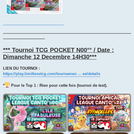
-----------------------------------------------------------------------------------------------------------
-----------------------------------
*** Tournoi TCG POCKET N00°° / Date :
Dimanche 12 Decembre 14H30***
LIEN DU TOURNOI :
https://play.limitlesstcg.com/tournamen ... ee/details
*
Pour le Top 1 : Rien pour cette fois (tournoi de test).