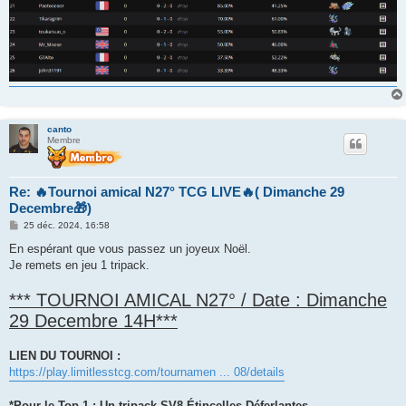
canto
Membre
Re: 🔥Tournoi amical N27° TCG LIVE🔥( Dimanche 29
Decembre🎁)
M
25 déc. 2024, 16:58
e
s
En espérant que vous passez un joyeux Noël.
s
Je remets en jeu 1 tripack.
a
g
e
*** TOURNOI AMICAL N27° / Date : Dimanche
29 Decembre 14H***
LIEN DU TOURNOI :
https://play.limitlesstcg.com/tournamen ... 08/details
*Pour le Top 1 : Un tripack SV8 Étincelles Déferlantes