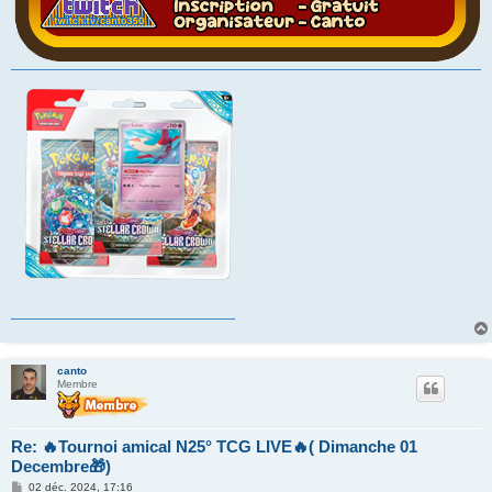
canto
Membre
Re: 🔥Tournoi amical N25° TCG LIVE🔥( Dimanche 01
Decembre🎁)
M
02 déc. 2024, 17:16