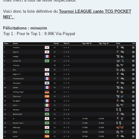
mais merci à tous de rester respectueux.
Voici donc la liste définitive du
Tournoi LEAGUE canto TCG POCKET
N01°.
.
Félicitations : minezim
Top 1 : Pour le Top 1 : 9.99€ Via Paypal