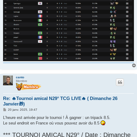
canto
Membre
Re: 🔥Tournoi amical N29° TCG LIVE🔥 ( Dimanche 26
Janvier🎁)
M
20 janv. 2025, 19:47
e
s
L’heure est arrivée pour le tournoi ! À gagner : un tripack 8.5.
s
Le seul endroit en France où vous pouvez avoir du 8.5
a
g
e
*** TOURNOI AMICAL N29° / Date : Dimanche