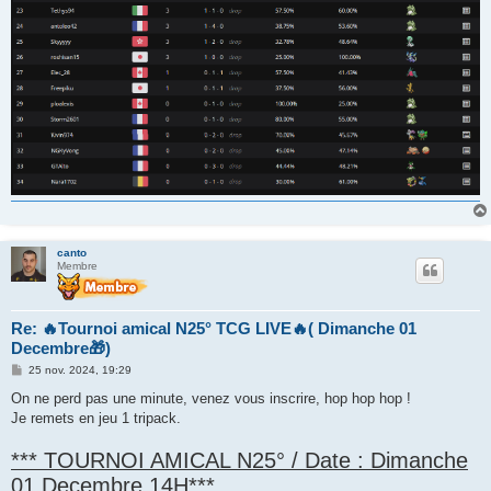
canto
Membre
Re: 🔥Tournoi amical N25° TCG LIVE🔥( Dimanche 01
Decembre🎁)
M
25 nov. 2024, 19:29
e
s
On ne perd pas une minute, venez vous inscrire, hop hop hop !
s
Je remets en jeu 1 tripack.
a
g
e
*** TOURNOI AMICAL N25° / Date : Dimanche
01 Decembre 14H***