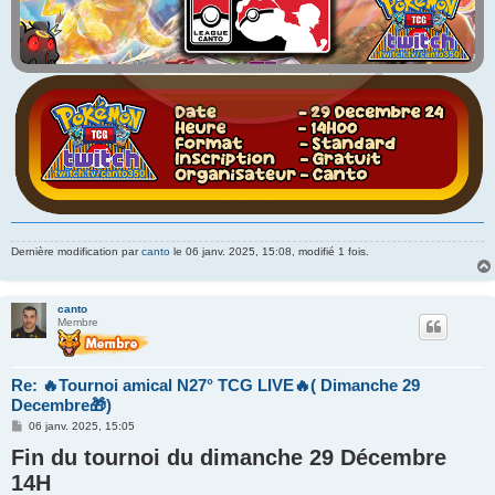
Dernière modification par
canto
le 06 janv. 2025, 15:08, modifié 1 fois.
canto
Membre
Re: 🔥Tournoi amical N27° TCG LIVE🔥( Dimanche 29
Decembre🎁)
M
06 janv. 2025, 15:05
e
Fin du tournoi du dimanche 29 Décembre
s
s
14H
a
g