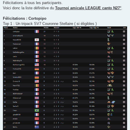
Félicitations à tous les participants.
e
Voici donc la liste définitive du
Tournoi amicale LEAGUE canto N27°
.
Félicitations : Cortopipo
Top 1 : Un tripack SV7 Couronne Stellaire ( si éligibles )