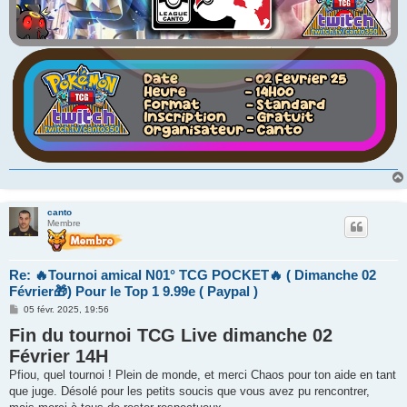
canto
Membre
Re: 🔥Tournoi amical N01° TCG POCKET🔥 ( Dimanche 02
Février🎁) Pour le Top 1 9.99e ( Paypal )
M
05 févr. 2025, 19:56
e
Fin du tournoi TCG Live dimanche 02
s
s
Février 14H
a
g
Pfiou, quel tournoi ! Plein de monde, et merci Chaos pour ton aide en tant
e
que juge. Désolé pour les petits soucis que vous avez pu rencontrer,