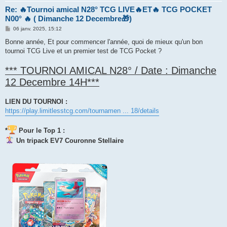
Re: 🔥Tournoi amical N28° TCG LIVE🔥ET🔥 TCG POCKET
N00° 🔥 ( Dimanche 12 Decembre🎁)
M
06 janv. 2025, 15:12
e
s
Bonne année, Et pour commencer l'année, quoi de mieux qu'un bon
s
tournoi TCG Live et un premier test de TCG Pocket ?
a
g
e
*** TOURNOI AMICAL N28° / Date : Dimanche
12 Decembre 14H***
LIEN DU TOURNOI :
https://play.limitlesstcg.com/tournamen ... 18/details
*
Pour le Top 1 :
Un tripack EV7 Couronne Stellaire