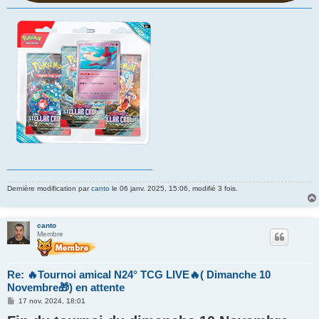
Dernière modification par
canto
le 06 janv. 2025, 15:06, modifié 3 fois.
canto
Membre
Re: 🔥Tournoi amical N24° TCG LIVE🔥( Dimanche 10
Novembre🎁) en attente
M
17 nov. 2024, 18:01
e
s