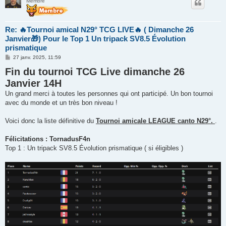
Membre
Re: 🔥Tournoi amical N29° TCG LIVE🔥 ( Dimanche 26
Janvier🎁) Pour le Top 1 Un tripack SV8.5 Évolution
prismatique
M
27 janv. 2025, 11:59
e
Fin du tournoi TCG Live dimanche 26
s
s
Janvier 14H
a
g
Un grand merci à toutes les personnes qui ont participé. Un bon tournoi
e
avec du monde et un très bon niveau !
Voici donc la liste définitive du
Tournoi amicale LEAGUE canto N29°.
.
Félicitations : TornadusF4n
Top 1 : Un tripack SV8.5 Évolution prismatique ( si éligibles )