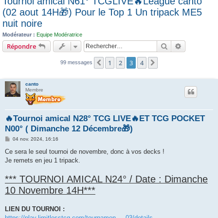
Tournoi amical N61° TCGLIVE🔥League canto
c
(02 aout 14H🎁) Pour le Top 1 Un tripack ME5
h
nuit noire
e
Modérateur :
Equipe Modératrice
r
Rechercher
Recherche 
Répondre
1
2
3
4
Précédent
Suivant
99 messages
canto
Membre
🔥Tournoi amical N28° TCG LIVE🔥ET TCG POCKET
N00° ( Dimanche 12 Décembre🎁)
M
04 nov. 2024, 16:16
e
s
Ce sera le seul tournoi de novembre, donc à vos decks !
s
Je remets en jeu 1 tripack.
a
g
e
*** TOURNOI AMICAL N24° / Date : Dimanche
10 Novembre 14H***
LIEN DU TOURNOI :
https://play.limitlesstcg.com/tournamen ... 03/details