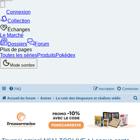
FAQ
Inscription
Connexion
Accueil du forum
Autres
Le coin des blogueurs et chaînes vidéo
e
c
h
e
r