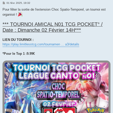
M
01 févr. 2025, 19:32
e
s
Pour fêter la sortie de l'extension Choc Spatio-Temporel, un tournoi est
s
organisé !
a
g
e
*** TOURNOI AMICAL N01 TCG POCKET° /
Date : Dimanche 02 Février 14H***
LIEN DU TOURNOI :
https://play.limitlesstcg.com/tournamen ... a3/details
*Pour le Top 1 :9.99€