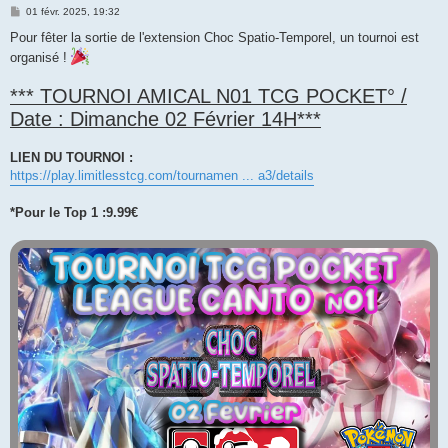
M
01 févr. 2025, 19:32
e
s
Pour fêter la sortie de l'extension Choc Spatio-Temporel, un tournoi est
s
organisé !
a
g
e
*** TOURNOI AMICAL N01 TCG POCKET° /
Date : Dimanche 02 Février 14H***
LIEN DU TOURNOI :
https://play.limitlesstcg.com/tournamen ... a3/details
*Pour le Top 1 :9.99€