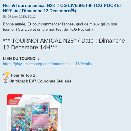
Re: 🔥Tournoi amical N28° TCG LIVE🔥ET🔥 TCG POCKET
N00° 🔥 ( Dimanche 12 Decembre🎁)
M
06 janv. 2025, 15:12
e
s
Bonne année, Et pour commencer l'année, quoi de mieux qu'un bon
s
tournoi TCG Live et un premier test de TCG Pocket ?
a
g
e
*** TOURNOI AMICAL N28° / Date : Dimanche
12 Decembre 14H***
LIEN DU TOURNOI :
https://play.limitlesstcg.com/tournamen ... 18/details
*
Pour le Top 1 :
Un tripack EV7 Couronne Stellaire