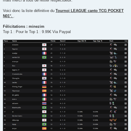
mais merci à tous de rester respectueux.
Voici donc la liste définitive du
Tournoi LEAGUE canto TCG POCKET
N01°.
.
Félicitations : minezim
Top 1 : Pour le Top 1 : 9.99€ Via Paypal