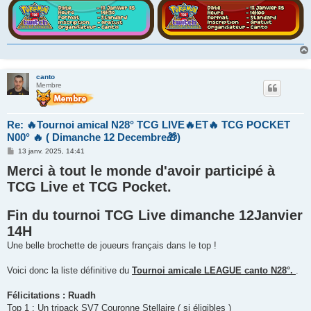
canto
Membre
Re: 🔥Tournoi amical N28° TCG LIVE🔥ET🔥 TCG POCKET
N00° 🔥 ( Dimanche 12 Decembre🎁)
M
13 janv. 2025, 14:41
e
Merci à tout le monde d'avoir participé à
s
s
TCG Live et TCG Pocket.
a
g
e
Fin du tournoi TCG Live dimanche 12Janvier
14H
Une belle brochette de joueurs français dans le top !
Voici donc la liste définitive du
Tournoi amicale LEAGUE canto N28°.
.
Félicitations : Ruadh
Top 1 : Un tripack SV7 Couronne Stellaire ( si éligibles )