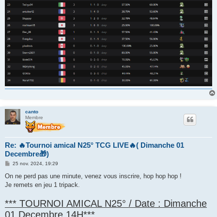
canto
Membre
Re: 🔥Tournoi amical N25° TCG LIVE🔥( Dimanche 01
Decembre🎁)
M
25 nov. 2024, 19:29
e
s
On ne perd pas une minute, venez vous inscrire, hop hop hop !
s
Je remets en jeu 1 tripack.
a
g
e
*** TOURNOI AMICAL N25° / Date : Dimanche
01 Decembre 14H***