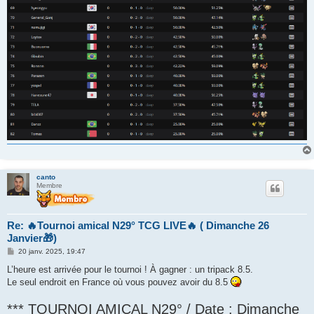
canto
Membre
Re: 🔥Tournoi amical N29° TCG LIVE🔥 ( Dimanche 26
Janvier🎁)
M
20 janv. 2025, 19:47
e
s
L’heure est arrivée pour le tournoi ! À gagner : un tripack 8.5.
s
Le seul endroit en France où vous pouvez avoir du 8.5
a
g
e
*** TOURNOI AMICAL N29° / Date : Dimanche