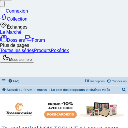
FAQ
Inscription
Connexion
Accueil du forum
Autres
Le coin des blogueurs et chaînes vidéo
e
c
h
e
r