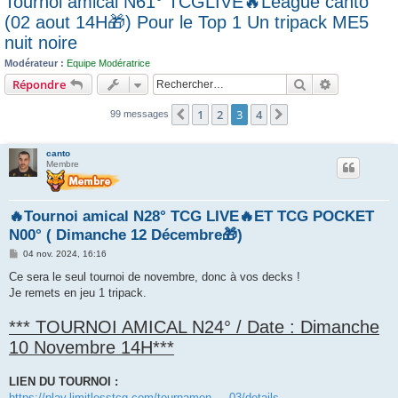
Tournoi amical N61° TCGLIVE🔥League canto
c
(02 aout 14H🎁) Pour le Top 1 Un tripack ME5
h
nuit noire
e
Modérateur :
Equipe Modératrice
r
Rechercher
Recherche 
Répondre
1
2
3
4
Précédent
Suivant
99 messages
canto
Membre
🔥Tournoi amical N28° TCG LIVE🔥ET TCG POCKET
N00° ( Dimanche 12 Décembre🎁)
M
04 nov. 2024, 16:16
e
s
Ce sera le seul tournoi de novembre, donc à vos decks !
s
Je remets en jeu 1 tripack.
a
g
e
*** TOURNOI AMICAL N24° / Date : Dimanche
10 Novembre 14H***
LIEN DU TOURNOI :
https://play.limitlesstcg.com/tournamen ... 03/details