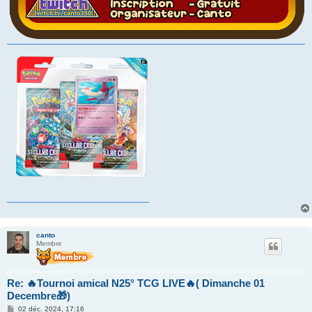
canto
Membre
Re: 🔥Tournoi amical N25° TCG LIVE🔥( Dimanche 01
Decembre🎁)
M
02 déc. 2024, 17:16