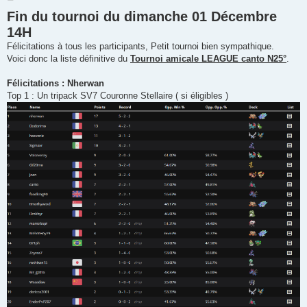
e
Fin du tournoi du dimanche 01 Décembre
s
s
14H
a
g
Félicitations à tous les participants, Petit tournoi bien sympathique.
e
Voici donc la liste définitive du
Tournoi amicale LEAGUE canto N25°
.
Félicitations : Nherwan
Top 1 : Un tripack SV7 Couronne Stellaire ( si éligibles )