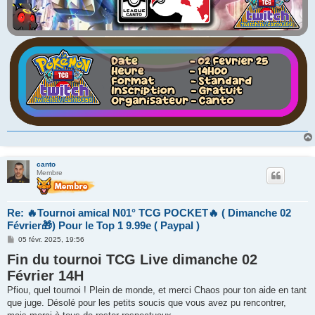
canto
Membre
Re: 🔥Tournoi amical N01° TCG POCKET🔥 ( Dimanche 02
Février🎁) Pour le Top 1 9.99e ( Paypal )
M
05 févr. 2025, 19:56
e
Fin du tournoi TCG Live dimanche 02
s
s
Février 14H
a
g
Pfiou, quel tournoi ! Plein de monde, et merci Chaos pour ton aide en tant
e
que juge. Désolé pour les petits soucis que vous avez pu rencontrer,