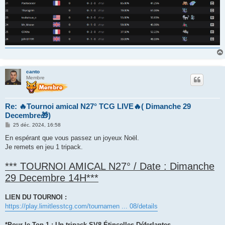
canto
Membre
Re: 🔥Tournoi amical N27° TCG LIVE🔥( Dimanche 29
Decembre🎁)
M
25 déc. 2024, 16:58
e
s
En espérant que vous passez un joyeux Noël.
s
Je remets en jeu 1 tripack.
a
g
e
*** TOURNOI AMICAL N27° / Date : Dimanche
29 Decembre 14H***
LIEN DU TOURNOI :
https://play.limitlesstcg.com/tournamen ... 08/details
*Pour le Top 1 : Un tripack SV8 Étincelles Déferlantes