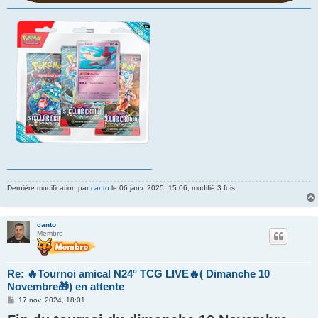
Dernière modification par
canto
le 06 janv. 2025, 15:06, modifié 3 fois.
canto
Membre
Re: 🔥Tournoi amical N24° TCG LIVE🔥( Dimanche 10
Novembre🎁) en attente
M
17 nov. 2024, 18:01
e
s