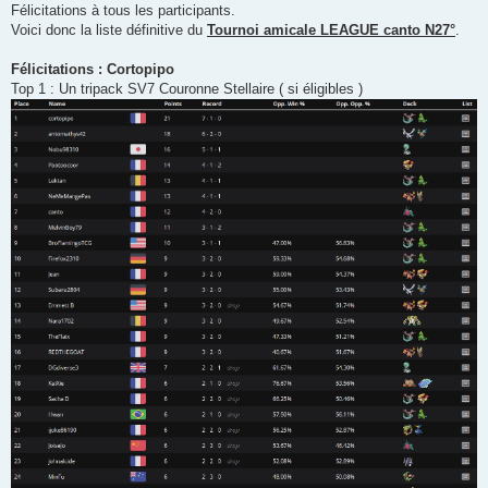
Félicitations à tous les participants.
e
Voici donc la liste définitive du
Tournoi amicale LEAGUE canto N27°
.
Félicitations : Cortopipo
Top 1 : Un tripack SV7 Couronne Stellaire ( si éligibles )