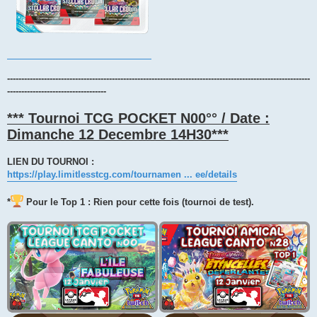
-----------------------------------------------------------------------------------------------------------
-----------------------------------
*** Tournoi TCG POCKET N00°° / Date :
Dimanche 12 Decembre 14H30***
LIEN DU TOURNOI :
https://play.limitlesstcg.com/tournamen ... ee/details
*
Pour le Top 1 : Rien pour cette fois (tournoi de test).