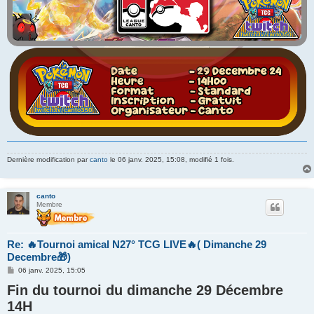
Dernière modification par
canto
le 06 janv. 2025, 15:08, modifié 1 fois.
canto
Membre
Re: 🔥Tournoi amical N27° TCG LIVE🔥( Dimanche 29
Decembre🎁)
M
06 janv. 2025, 15:05
e
Fin du tournoi du dimanche 29 Décembre
s
s
14H
a
g