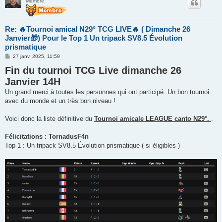
Membre
Re: 🔥Tournoi amical N29° TCG LIVE🔥 ( Dimanche 26
Janvier🎁) Pour le Top 1 Un tripack SV8.5 Évolution
prismatique
M
27 janv. 2025, 11:59
e
Fin du tournoi TCG Live dimanche 26
s
s
Janvier 14H
a
g
Un grand merci à toutes les personnes qui ont participé. Un bon tournoi
e
avec du monde et un très bon niveau !
Voici donc la liste définitive du
Tournoi amicale LEAGUE canto N29°.
.
Félicitations : TornadusF4n
Top 1 : Un tripack SV8.5 Évolution prismatique ( si éligibles )