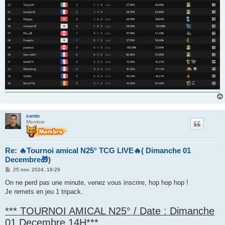
canto
Membre
Re: 🔥Tournoi amical N25° TCG LIVE🔥( Dimanche 01
Decembre🎁)
M
25 nov. 2024, 19:29
e
s
On ne perd pas une minute, venez vous inscrire, hop hop hop !
s
Je remets en jeu 1 tripack.
a
g
e
*** TOURNOI AMICAL N25° / Date : Dimanche
01 Decembre 14H***