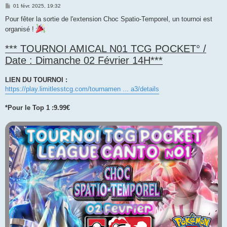
M
01 févr. 2025, 19:32
e
s
Pour fêter la sortie de l'extension Choc Spatio-Temporel, un tournoi est
s
organisé !
a
g
e
*** TOURNOI AMICAL N01 TCG POCKET° /
Date : Dimanche 02 Février 14H***
LIEN DU TOURNOI :
https://play.limitlesstcg.com/tournamen ... a3/details
*Pour le Top 1 :9.99€