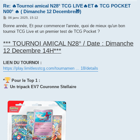
Re: 🔥Tournoi amical N28° TCG LIVE🔥ET🔥 TCG POCKET
N00° 🔥 ( Dimanche 12 Decembre🎁)
M
06 janv. 2025, 15:12
e
s
Bonne année, Et pour commencer l'année, quoi de mieux qu'un bon
s
tournoi TCG Live et un premier test de TCG Pocket ?
a
g
e
*** TOURNOI AMICAL N28° / Date : Dimanche
12 Decembre 14H***
LIEN DU TOURNOI :
https://play.limitlesstcg.com/tournamen ... 18/details
*
Pour le Top 1 :
Un tripack EV7 Couronne Stellaire