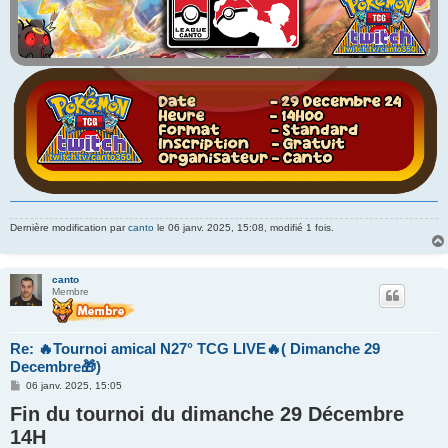
Dernière modification par
canto
le 06 janv. 2025, 15:08, modifié 1 fois.
canto
Membre
Re: 🔥Tournoi amical N27° TCG LIVE🔥( Dimanche 29
Decembre🎁)
M
06 janv. 2025, 15:05
e
Fin du tournoi du dimanche 29 Décembre
s
s
14H
a
g