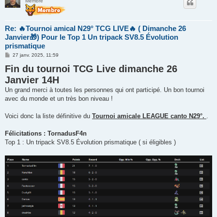
Membre
Re: 🔥Tournoi amical N29° TCG LIVE🔥 ( Dimanche 26
Janvier🎁) Pour le Top 1 Un tripack SV8.5 Évolution
prismatique
M
27 janv. 2025, 11:59
e
Fin du tournoi TCG Live dimanche 26
s
s
Janvier 14H
a
g
Un grand merci à toutes les personnes qui ont participé. Un bon tournoi
e
avec du monde et un très bon niveau !
Voici donc la liste définitive du
Tournoi amicale LEAGUE canto N29°.
.
Félicitations : TornadusF4n
Top 1 : Un tripack SV8.5 Évolution prismatique ( si éligibles )