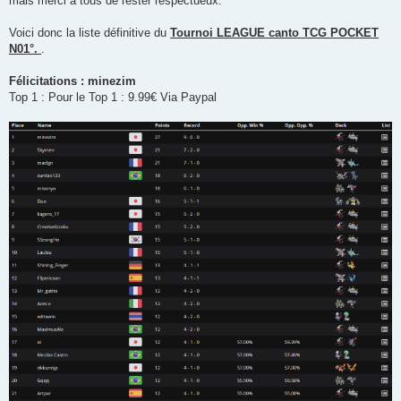
mais merci à tous de rester respectueux.
Voici donc la liste définitive du
Tournoi LEAGUE canto TCG POCKET
N01°.
.
Félicitations : minezim
Top 1 : Pour le Top 1 : 9.99€ Via Paypal