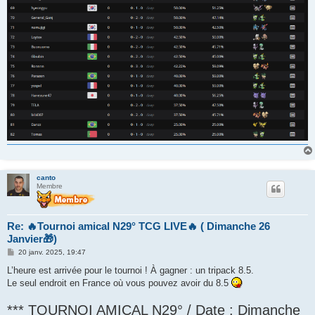
canto
Membre
Re: 🔥Tournoi amical N29° TCG LIVE🔥 ( Dimanche 26
Janvier🎁)
M
20 janv. 2025, 19:47
e
s
L’heure est arrivée pour le tournoi ! À gagner : un tripack 8.5.
s
Le seul endroit en France où vous pouvez avoir du 8.5
a
g
e
*** TOURNOI AMICAL N29° / Date : Dimanche