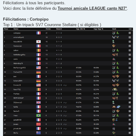
Félicitations à tous les participants.
e
Voici donc la liste définitive du
Tournoi amicale LEAGUE canto N27°
.
Félicitations : Cortopipo
Top 1 : Un tripack SV7 Couronne Stellaire ( si éligibles )