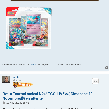
Dernière modification par
canto
le 06 janv. 2025, 15:06, modifié 3 fois.
canto
Membre
Re: 🔥Tournoi amical N24° TCG LIVE🔥( Dimanche 10
Novembre🎁) en attente
M
17 nov. 2024, 18:01
e
s