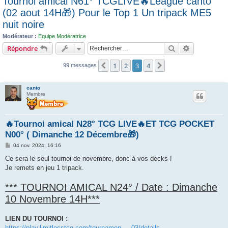
Tournoi amical N61° TCGLIVE🔥League canto
c
(02 aout 14H🎁) Pour le Top 1 Un tripack ME5
h
nuit noire
e
Modérateur :
Equipe Modératrice
r
Rechercher
Recherche 
Répondre
1
2
3
4
Précédent
Suivant
99 messages
canto
Membre
🔥Tournoi amical N28° TCG LIVE🔥ET TCG POCKET
N00° ( Dimanche 12 Décembre🎁)
M
04 nov. 2024, 16:16
e
s
Ce sera le seul tournoi de novembre, donc à vos decks !
s
Je remets en jeu 1 tripack.
a
g
e
*** TOURNOI AMICAL N24° / Date : Dimanche
10 Novembre 14H***
LIEN DU TOURNOI :
https://play.limitlesstcg.com/tournamen ... 03/details