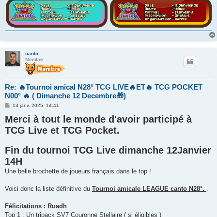
canto
Membre
Re: 🔥Tournoi amical N28° TCG LIVE🔥ET🔥 TCG POCKET
N00° 🔥 ( Dimanche 12 Decembre🎁)
M
13 janv. 2025, 14:41
e
Merci à tout le monde d'avoir participé à
s
s
TCG Live et TCG Pocket.
a
g
e
Fin du tournoi TCG Live dimanche 12Janvier
14H
Une belle brochette de joueurs français dans le top !
Voici donc la liste définitive du
Tournoi amicale LEAGUE canto N28°.
.
Félicitations : Ruadh
Top 1 : Un tripack SV7 Couronne Stellaire ( si éligibles )