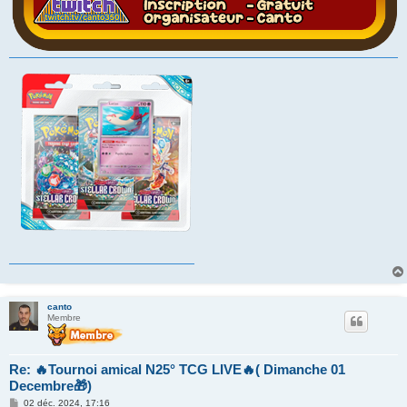
canto
Membre
Re: 🔥Tournoi amical N25° TCG LIVE🔥( Dimanche 01
Decembre🎁)
M
02 déc. 2024, 17:16