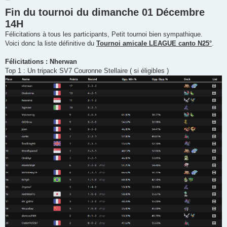
e
Fin du tournoi du dimanche 01 Décembre
s
s
14H
a
g
Félicitations à tous les participants, Petit tournoi bien sympathique.
e
Voici donc la liste définitive du
Tournoi amicale LEAGUE canto N25°
.
Félicitations : Nherwan
Top 1 : Un tripack SV7 Couronne Stellaire ( si éligibles )