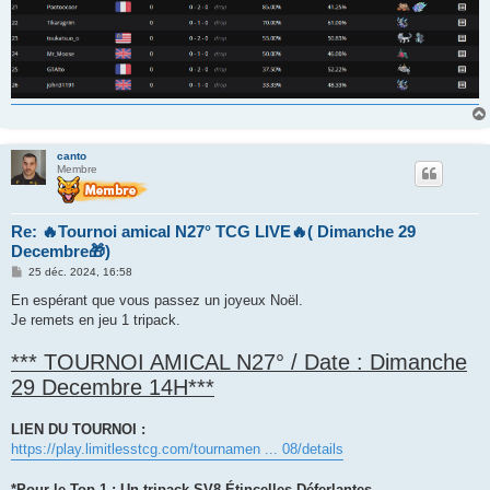
canto
Membre
Re: 🔥Tournoi amical N27° TCG LIVE🔥( Dimanche 29
Decembre🎁)
M
25 déc. 2024, 16:58
e
s
En espérant que vous passez un joyeux Noël.
s
Je remets en jeu 1 tripack.
a
g
e
*** TOURNOI AMICAL N27° / Date : Dimanche
29 Decembre 14H***
LIEN DU TOURNOI :
https://play.limitlesstcg.com/tournamen ... 08/details
*Pour le Top 1 : Un tripack SV8 Étincelles Déferlantes