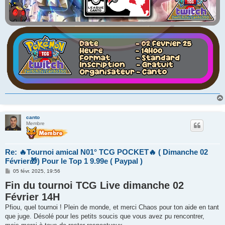
canto
Membre
Re: 🔥Tournoi amical N01° TCG POCKET🔥 ( Dimanche 02
Février🎁) Pour le Top 1 9.99e ( Paypal )
M
05 févr. 2025, 19:56
e
Fin du tournoi TCG Live dimanche 02
s
s
Février 14H
a
g
Pfiou, quel tournoi ! Plein de monde, et merci Chaos pour ton aide en tant
e
que juge. Désolé pour les petits soucis que vous avez pu rencontrer,