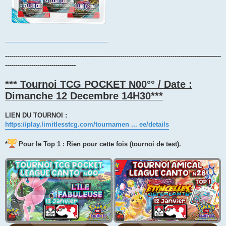
-----------------------------------------------------------------------------------------------------------
-----------------------------------
*** Tournoi TCG POCKET N00°° / Date :
Dimanche 12 Decembre 14H30***
LIEN DU TOURNOI :
https://play.limitlesstcg.com/tournamen ... ee/details
*
Pour le Top 1 : Rien pour cette fois (tournoi de test).