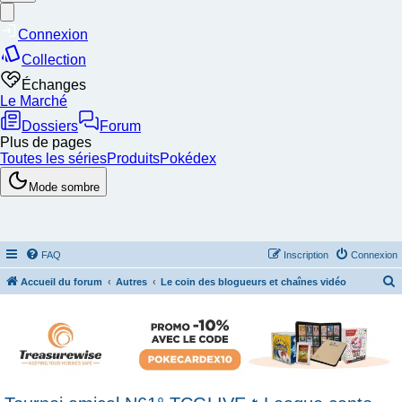
FAQ
Inscription
Connexion
Accueil du forum
Autres
Le coin des blogueurs et chaînes vidéo
e
c
h
e
r