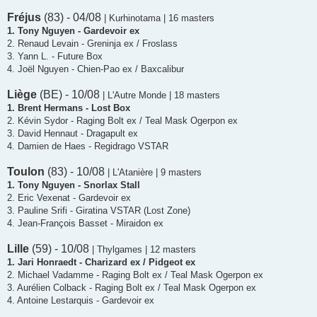
Fréjus
(83) - 04/08
| Kurhinotama | 16 masters
1. Tony Nguyen - Gardevoir ex
2. Renaud Levain - Greninja ex / Froslass
3. Yann L. - Future Box
4. Joël Nguyen - Chien-Pao ex / Baxcalibur
Liège
(BE) - 10/08
| L'Autre Monde | 18 masters
1. Brent Hermans - Lost Box
2. Kévin Sydor - Raging Bolt ex / Teal Mask Ogerpon ex
3. David Hennaut - Dragapult ex
4. Damien de Haes - Regidrago VSTAR
Toulon
(83) - 10/08
| L'Atanière | 9 masters
1. Tony Nguyen - Snorlax Stall
2. Eric Vexenat - Gardevoir ex
3. Pauline Srifi - Giratina VSTAR (Lost Zone)
4. Jean-François Basset - Miraidon ex
Lille
(59) - 10/08
| Thylgames | 12 masters
1. Jari Honraedt - Charizard ex / Pidgeot ex
2. Michael Vadamme - Raging Bolt ex / Teal Mask Ogerpon ex
3. Aurélien Colback - Raging Bolt ex / Teal Mask Ogerpon ex
4. Antoine Lestarquis - Gardevoir ex