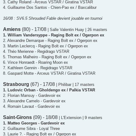
3. Cathy Roland - Arceus VSTAR / Giratina VSTAR
4. Guillaume Dos Santos - Chien-Pao ex / Baxcalibur
16/08 : SV6.5 Shrouded Fable devient jouable en tournoi
Amiens
(80) - 17/08
| Salle Valentin Huay | 26 masters
1. William Vandersyppe - Raging Bolt ex / Ogerpon ex
2. Alexandre Demarque - Raging Bolt ex / Ogerpon ex
3. Martin Leclercq - Raging Bolt ex / Ogerpon ex
4. Théo Merienne - Regidrago VSTAR
5. Thomas Malheiro - Raging Bolt ex / Ogerpon ex
6. Vince Honraedt - Roaring Moon ex
7. Kathleen Gennin - Regidrago VSTAR
8. Gaspard Motte - Arceus VSTAR / Giratina VSTAR
Strasbourg
(67) - 17/08
| Philibar | 17 masters
1. Ludovic Orban - Gholdengo ex / Palkia VSTAR
2. Florian Mansuy - Gardevoir ex
3. Alexandre Camelo - Gardevoir ex
4. Romain Lavaut - Gardevoir ex
Saint-Girons
(09) - 18/08
| L'Extension | 9 masters
1. Matteo Georges - Gardevoir ex
2. Guillaume Sibra - Loyal Three
3. Laurie ?. - Raging Bolt ex / Ogerpon ex