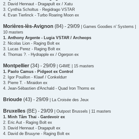
2. David Hennaut - Dragapult ex / Xatu
3. Cynthia Scholtus - Regidrago VSTAR
4. Evan Tierlinck - Turbo Roaring Moon ex
Morières-lès-Avignon
(84) - 29/09
| Games Goodies n' Systems |
10 masters
1. Anthony Argente - Lugia VSTAR / Archeops
2. Nicolas Lion - Raging Bolt ex
3. Lucas Perez - Raging Bolt ex
4. Thomas ?. - Hydrapple ex / Ogerpon ex
Montpellier
(34) - 29/09
| G4ME | 15 masters
1. Paolo Camus - Pidgeot ex Control
2. Igor Pouillon - Klawf / Conkeldurr
3. Pierre T. - Miraidon ex
4. Jean-Sébastien d'Anchald - Quad Iron Thorns ex
Brioude
(43) - 29/09
| La Croisée des Jeux
Bruxelles
(BE) - 29/09
| Outpost Brussels | 11 masters
1. Minh Tâm Thai - Gardevoir ex
2. Eric Aut - Raging Bolt ex
3. David Hennaut - Dragapult ex
4. David de Bruuyne - Raging Bolt ex