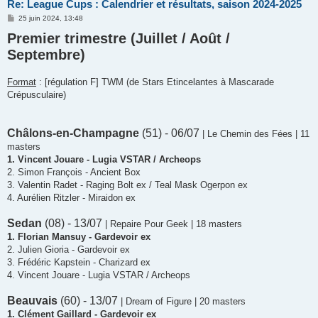
Re: League Cups : Calendrier et résultats, saison 2024-2025
M
25 juin 2024, 13:48
e
Premier trimestre (Juillet / Août /
s
s
Septembre)
a
g
e
Format
: [régulation F] TWM (de Stars Etincelantes à Mascarade
Crépusculaire)
Châlons-en-Champagne
(51) - 06/07
| Le Chemin des Fées | 11
masters
1. Vincent Jouare - Lugia VSTAR / Archeops
2. Simon François - Ancient Box
3. Valentin Radet - Raging Bolt ex / Teal Mask Ogerpon ex
4. Aurélien Ritzler - Miraidon ex
Sedan
(08) - 13/07
| Repaire Pour Geek | 18 masters
1. Florian Mansuy - Gardevoir ex
2. Julien Gioria - Gardevoir ex
3. Frédéric Kapstein - Charizard ex
4. Vincent Jouare - Lugia VSTAR / Archeops
Beauvais
(60) - 13/07
| Dream of Figure | 20 masters
1. Clément Gaillard - Gardevoir ex