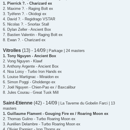
1. Pierrick ?. - Charizard ex
2. Maxime ?. - Raging Bolt ex
3. Tyéfenn ?. - Okidogi ex
4. David ?. - Regidrago VSTAR
5. Nicolas ?. - Snorlax Stall
6. Dylan Zeller - Ancient Box
7. Bastien Valentin - Raging Bolt ex
8. Ewan ?. - Charizard ex
Vitrolles
(13) - 14/09
| Parkage | 24 masters
1. Tony Nguyen - Ancient Box
2. Vong Nguyen - Klawf
3. Anthony Argente - Ancient Box
4. Noa Loisy - Turbo Iron Hands ex
5. Louise Martignac - Miraidon ex
6. Simon Poggi - Gholdengo ex
7. Joël Nguyen - Chien-Pao ex / Baxcalibur
8. Jules Courau - Great Tusk Mill
Saint-Etienne
(42) - 14/09
| La Taverne du Gobelin Farci | 13
masters
1. Guillaume Flament - Gouging Fire ex / Roaring Moon ex
2. Thomas Gulino - Turbo Roaring Moon ex
3. Aurélien Delambre - Turbo Roaring Moon ex
4. Olivier Pagniez - Iron Thorns ex