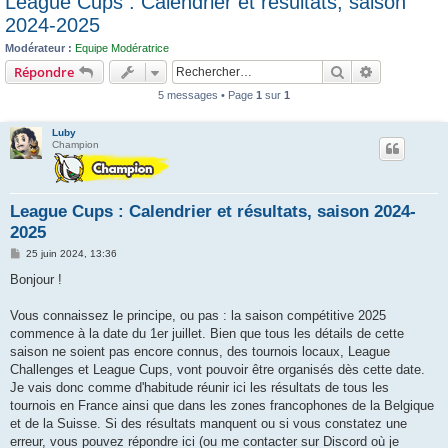
League Cups : Calendrier et résultats, saison
c
2024-2025
h
Modérateur :
Equipe Modératrice
e
Rechercher
Recherche 
Répondre
r
5 messages • Page
1
sur
1
Luby
Champion
League Cups : Calendrier et résultats, saison 2024-
2025
M
25 juin 2024, 13:36
e
s
Bonjour !
s
a
g
Vous connaissez le principe, ou pas : la saison compétitive 2025
e
commence à la date du 1er juillet. Bien que tous les détails de cette
saison ne soient pas encore connus, des tournois locaux, League
Challenges et League Cups, vont pouvoir être organisés dès cette date.
Je vais donc comme d'habitude réunir ici les résultats de tous les
tournois en France ainsi que dans les zones francophones de la Belgique
et de la Suisse. Si des résultats manquent ou si vous constatez une
erreur, vous pouvez répondre ici (ou me contacter sur Discord où je