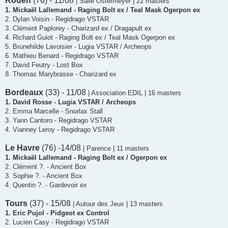
Rouen
(76) - 11/08
| Salle Ostermeyer | 22 masters
1. Mickaël Lallemand - Raging Bolt ex / Teal Mask Ogerpon ex
2. Dylan Voisin - Regidrago VSTAR
3. Clément Paplorey - Charizard ex / Dragapult ex
4. Richard Guiot - Raging Bolt ex / Teal Mask Ogerpon ex
5. Brunehilde Lavoisier - Lugia VSTAR / Archeops
6. Mathieu Benard - Regidrago VSTAR
7. David Feutry - Lost Box
8. Thomas Marybrasse - Charizard ex
Bordeaux
(33) - 11/08
| Association EDIL | 16 masters
1. David Rosse - Lugia VSTAR / Archeops
2. Emma Marcelle - Snorlax Stall
3. Yann Cantoro - Regidrago VSTAR
4. Vianney Leroy - Regidrago VSTAR
Le Havre
(76) -14/08
| Parence | 11 masters
1. Mickaël Lallemand - Raging Bolt ex / Ogerpon ex
2. Clément ?. - Ancient Box
3. Sophie ?. - Ancient Box
4. Quentin ?. - Gardevoir ex
Tours
(37) - 15/08
| Autour des Jeux | 13 masters
1. Eric Pujol - Pidgeot ex Control
2. Lucien Casy - Regidrago VSTAR