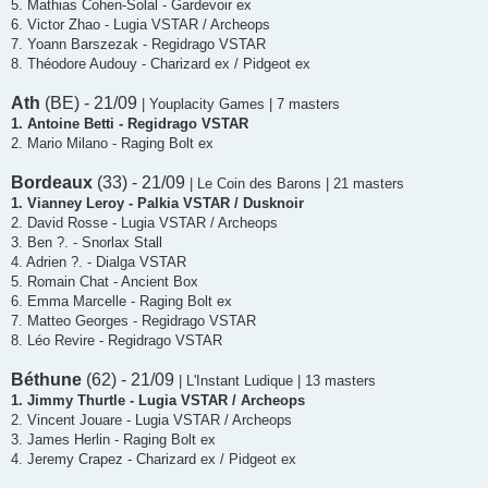
5. Mathias Cohen-Solal - Gardevoir ex
6. Victor Zhao - Lugia VSTAR / Archeops
7. Yoann Barszezak - Regidrago VSTAR
8. Théodore Audouy - Charizard ex / Pidgeot ex
Ath
(BE) - 21/09
| Youplacity Games | 7 masters
1. Antoine Betti - Regidrago VSTAR
2. Mario Milano - Raging Bolt ex
Bordeaux
(33) - 21/09
| Le Coin des Barons | 21 masters
1. Vianney Leroy - Palkia VSTAR / Dusknoir
2. David Rosse - Lugia VSTAR / Archeops
3. Ben ?. - Snorlax Stall
4. Adrien ?. - Dialga VSTAR
5. Romain Chat - Ancient Box
6. Emma Marcelle - Raging Bolt ex
7. Matteo Georges - Regidrago VSTAR
8. Léo Revire - Regidrago VSTAR
Béthune
(62) - 21/09
| L'Instant Ludique | 13 masters
1. Jimmy Thurtle - Lugia VSTAR / Archeops
2. Vincent Jouare - Lugia VSTAR / Archeops
3. James Herlin - Raging Bolt ex
4. Jeremy Crapez - Charizard ex / Pidgeot ex