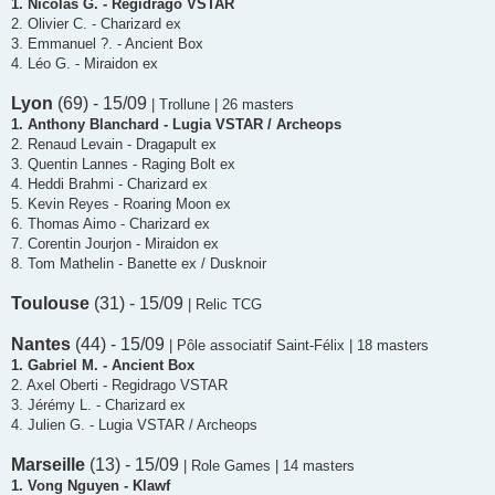
1. Nicolas G. - Regidrago VSTAR
2. Olivier C. - Charizard ex
3. Emmanuel ?. - Ancient Box
4. Léo G. - Miraidon ex
Lyon
(69) - 15/09
| Trollune | 26 masters
1. Anthony Blanchard - Lugia VSTAR / Archeops
2. Renaud Levain - Dragapult ex
3. Quentin Lannes - Raging Bolt ex
4. Heddi Brahmi - Charizard ex
5. Kevin Reyes - Roaring Moon ex
6. Thomas Aimo - Charizard ex
7. Corentin Jourjon - Miraidon ex
8. Tom Mathelin - Banette ex / Dusknoir
Toulouse
(31) - 15/09
| Relic TCG
Nantes
(44) - 15/09
| Pôle associatif Saint-Félix | 18 masters
1. Gabriel M. - Ancient Box
2. Axel Oberti - Regidrago VSTAR
3. Jérémy L. - Charizard ex
4. Julien G. - Lugia VSTAR / Archeops
Marseille
(13) - 15/09
| Role Games | 14 masters
1. Vong Nguyen - Klawf