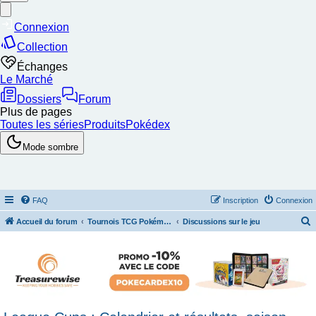
FAQ
Inscription
Connexion
Accueil du forum
Tournois TCG Pokémon & Stratégie
Discussions sur le jeu
e
c
h
e
r