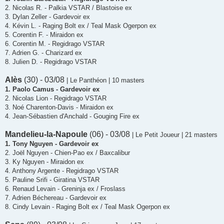
2. Nicolas R. - Palkia VSTAR / Blastoise ex
3. Dylan Zeller - Gardevoir ex
4. Kévin L. - Raging Bolt ex / Teal Mask Ogerpon ex
5. Corentin F. - Miraidon ex
6. Corentin M. - Regidrago VSTAR
7. Adrien G. - Charizard ex
8. Julien D. - Regidrago VSTAR
Alès
(30) - 03/08
| Le Panthéon | 10 masters
1. Paolo Camus - Gardevoir ex
2. Nicolas Lion - Regidrago VSTAR
3. Noé Charenton-Davis - Miraidon ex
4. Jean-Sébastien d'Anchald - Gouging Fire ex
Mandelieu-la-Napoule
(06) - 03/08
| Le Petit Joueur | 21 masters
1. Tony Nguyen - Gardevoir ex
2. Joël Nguyen - Chien-Pao ex / Baxcalibur
3. Ky Nguyen - Miraidon ex
4. Anthony Argente - Regidrago VSTAR
5. Pauline Srifi - Giratina VSTAR
6. Renaud Levain - Greninja ex / Froslass
7. Adrien Béchereau - Gardevoir ex
8. Cindy Levain - Raging Bolt ex / Teal Mask Ogerpon ex