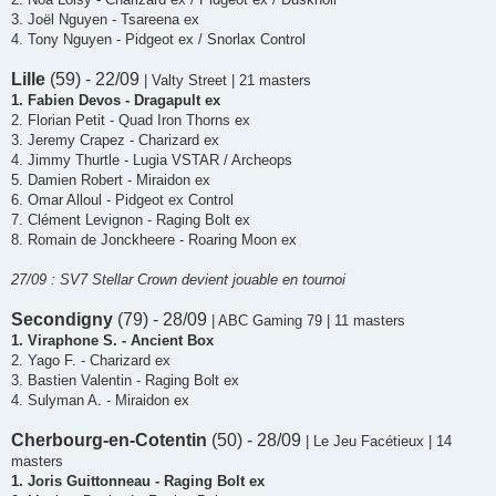
3. Joël Nguyen - Tsareena ex
4. Tony Nguyen - Pidgeot ex / Snorlax Control
Lille
(59) - 22/09
| Valty Street | 21 masters
1. Fabien Devos - Dragapult ex
2. Florian Petit - Quad Iron Thorns ex
3. Jeremy Crapez - Charizard ex
4. Jimmy Thurtle - Lugia VSTAR / Archeops
5. Damien Robert - Miraidon ex
6. Omar Alloul - Pidgeot ex Control
7. Clément Levignon - Raging Bolt ex
8. Romain de Jonckheere - Roaring Moon ex
27/09 : SV7 Stellar Crown devient jouable en tournoi
Secondigny
(79) - 28/09
| ABC Gaming 79 | 11 masters
1. Viraphone S. - Ancient Box
2. Yago F. - Charizard ex
3. Bastien Valentin - Raging Bolt ex
4. Sulyman A. - Miraidon ex
Cherbourg-en-Cotentin
(50) - 28/09
| Le Jeu Facétieux | 14
masters
1. Joris Guittonneau - Raging Bolt ex