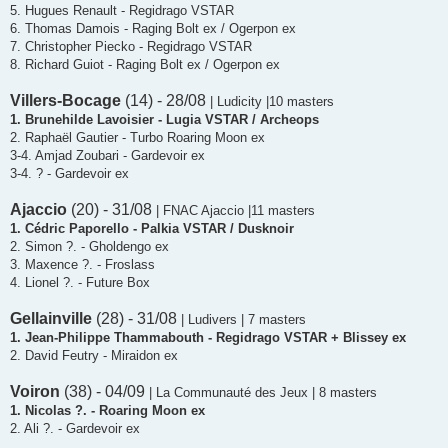
5. Hugues Renault - Regidrago VSTAR
6. Thomas Damois - Raging Bolt ex / Ogerpon ex
7. Christopher Piecko - Regidrago VSTAR
8. Richard Guiot - Raging Bolt ex / Ogerpon ex
Villers-Bocage
(14) - 28/08
| Ludicity |10 masters
1. Brunehilde Lavoisier - Lugia VSTAR / Archeops
2. Raphaël Gautier - Turbo Roaring Moon ex
3-4. Amjad Zoubari - Gardevoir ex
3-4. ? - Gardevoir ex
Ajaccio
(20) - 31/08
| FNAC Ajaccio |11 masters
1. Cédric Paporello - Palkia VSTAR / Dusknoir
2. Simon ?. - Gholdengo ex
3. Maxence ?. - Froslass
4. Lionel ?. - Future Box
Gellainville
(28) - 31/08
| Ludivers | 7 masters
1. Jean-Philippe Thammabouth - Regidrago VSTAR + Blissey ex
2. David Feutry - Miraidon ex
Voiron
(38) - 04/09
| La Communauté des Jeux | 8 masters
1. Nicolas ?. - Roaring Moon ex
2. Ali ?. - Gardevoir ex