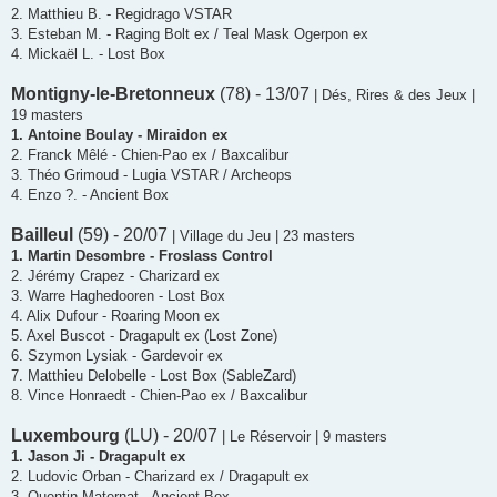
2. Matthieu B. - Regidrago VSTAR
3. Esteban M. - Raging Bolt ex / Teal Mask Ogerpon ex
4. Mickaël L. - Lost Box
Montigny-le-Bretonneux
(78) - 13/07
| Dés, Rires & des Jeux |
19 masters
1. Antoine Boulay - Miraidon ex
2. Franck Mêlé - Chien-Pao ex / Baxcalibur
3. Théo Grimoud - Lugia VSTAR / Archeops
4. Enzo ?. - Ancient Box
Bailleul
(59) - 20/07
| Village du Jeu | 23 masters
1. Martin Desombre - Froslass Control
2. Jérémy Crapez - Charizard ex
3. Warre Haghedooren - Lost Box
4. Alix Dufour - Roaring Moon ex
5. Axel Buscot - Dragapult ex (Lost Zone)
6. Szymon Lysiak - Gardevoir ex
7. Matthieu Delobelle - Lost Box (SableZard)
8. Vince Honraedt - Chien-Pao ex / Baxcalibur
Luxembourg
(LU) - 20/07
| Le Réservoir | 9 masters
1. Jason Ji - Dragapult ex
2. Ludovic Orban - Charizard ex / Dragapult ex
3. Quentin Maternat - Ancient Box