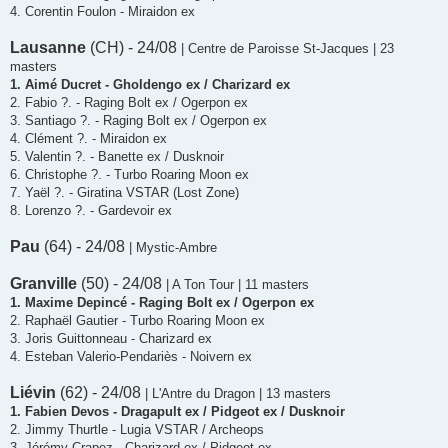
4. Corentin Foulon - Miraidon ex
Lausanne
(CH) - 24/08
| Centre de Paroisse St-Jacques | 23
masters
1. Aimé Ducret - Gholdengo ex / Charizard ex
2. Fabio ?. - Raging Bolt ex / Ogerpon ex
3. Santiago ?. - Raging Bolt ex / Ogerpon ex
4. Clément ?. - Miraidon ex
5. Valentin ?. - Banette ex / Dusknoir
6. Christophe ?. - Turbo Roaring Moon ex
7. Yaël ?. - Giratina VSTAR (Lost Zone)
8. Lorenzo ?. - Gardevoir ex
Pau
(64) - 24/08
| Mystic-Ambre
Granville
(50) - 24/08
| A Ton Tour | 11 masters
1. Maxime Depincé - Raging Bolt ex / Ogerpon ex
2. Raphaël Gautier - Turbo Roaring Moon ex
3. Joris Guittonneau - Charizard ex
4. Esteban Valerio-Pendariès - Noivern ex
Liévin
(62) - 24/08
| L'Antre du Dragon | 13 masters
1. Fabien Devos - Dragapult ex / Pidgeot ex / Dusknoir
2. Jimmy Thurtle - Lugia VSTAR / Archeops
3. Jérémy Crapez - Charizard ex / Pidgeot ex