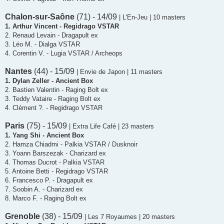
Chalon-sur-Saône
(71) - 14/09
| L'En-Jeu | 10 masters
1. Arthur Vincent - Regidrago VSTAR
2. Renaud Levain - Dragapult ex
3. Léo M. - Dialga VSTAR
4. Corentin V. - Lugia VSTAR / Archeops
Nantes
(44) - 15/09
| Envie de Japon | 11 masters
1. Dylan Zeller - Ancient Box
2. Bastien Valentin - Raging Bolt ex
3. Teddy Vataire - Raging Bolt ex
4. Clément ?. - Regidrago VSTAR
Paris
(75) - 15/09
| Extra Life Café | 23 masters
1. Yang Shi - Ancient Box
2. Hamza Chiadmi - Palkia VSTAR / Dusknoir
3. Yoann Barszezak - Charizard ex
4. Thomas Ducrot - Palkia VSTAR
5. Antoine Betti - Regidrago VSTAR
6. Francesco P. - Dragapult ex
7. Soobin A. - Charizard ex
8. Marco F. - Raging Bolt ex
Grenoble
(38) - 15/09
| Les 7 Royaumes | 20 masters