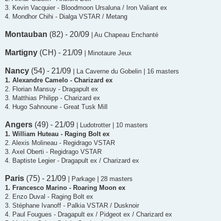
3. Kevin Vacquier - Bloodmoon Ursaluna / Iron Valiant ex
4. Mondhor Chihi - Dialga VSTAR / Metang
Montauban
(82) - 20/09
| Au Chapeau Enchanté
Martigny
(CH) - 21/09
| Minotaure Jeux
Nancy
(54) - 21/09
| La Caverne du Gobelin | 16 masters
1. Alexandre Camelo - Charizard ex
2. Florian Mansuy - Dragapult ex
3. Matthias Philipp - Charizard ex
4. Hugo Sahnoune - Great Tusk Mill
Angers
(49) - 21/09
| Ludotrotter | 10 masters
1. William Huteau - Raging Bolt ex
2. Alexis Molineau - Regidrago VSTAR
3. Axel Oberti - Regidrago VSTAR
4. Baptiste Legier - Dragapult ex / Charizard ex
Paris
(75) - 21/09
| Parkage | 28 masters
1. Francesco Marino - Roaring Moon ex
2. Enzo Duval - Raging Bolt ex
3. Stéphane Ivanoff - Palkia VSTAR / Dusknoir
4. Paul Fougues - Dragapult ex / Pidgeot ex / Charizard ex