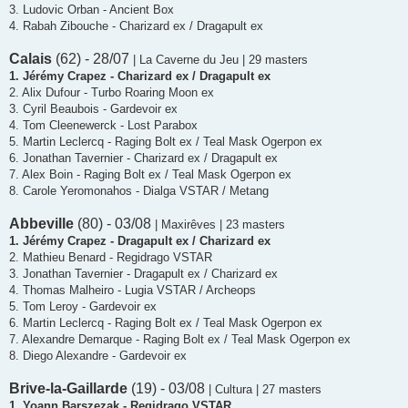
3. Ludovic Orban - Ancient Box
4. Rabah Zibouche - Charizard ex / Dragapult ex
Calais
(62) - 28/07
| La Caverne du Jeu | 29 masters
1. Jérémy Crapez - Charizard ex / Dragapult ex
2. Alix Dufour - Turbo Roaring Moon ex
3. Cyril Beaubois - Gardevoir ex
4. Tom Cleenewerck - Lost Parabox
5. Martin Leclercq - Raging Bolt ex / Teal Mask Ogerpon ex
6. Jonathan Tavernier - Charizard ex / Dragapult ex
7. Alex Boin - Raging Bolt ex / Teal Mask Ogerpon ex
8. Carole Yeromonahos - Dialga VSTAR / Metang
Abbeville
(80) - 03/08
| Maxirêves | 23 masters
1. Jérémy Crapez - Dragapult ex / Charizard ex
2. Mathieu Benard - Regidrago VSTAR
3. Jonathan Tavernier - Dragapult ex / Charizard ex
4. Thomas Malheiro - Lugia VSTAR / Archeops
5. Tom Leroy - Gardevoir ex
6. Martin Leclercq - Raging Bolt ex / Teal Mask Ogerpon ex
7. Alexandre Demarque - Raging Bolt ex / Teal Mask Ogerpon ex
8. Diego Alexandre - Gardevoir ex
Brive-la-Gaillarde
(19) - 03/08
| Cultura | 27 masters
1. Yoann Barszezak - Regidrago VSTAR