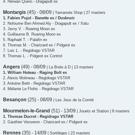
4. Herwan Quero - Dragapult ex
Montargis
(45) - 08/09
| Yamanote Shop | 27 masters
1. Fabien Pujol - Banette ex / Dusknoir
2. Nofoume Ben Ahmed Aly - Dragapult ex / Xatu
3. Jevry V. - Roaring Moon ex
4. Guillaume B. Roaring Moon ex
5. Raphaël T. - Palafin ex
6. Thomas M. - Charizard ex / Pidgeot ex
7. Loic L. - Regidrago VSTAR
8. Thomas L. - Pidgeot ex Control
Angers
(49) - 08/09
| La Boite à D | 13 masters
1. William Huteau - Raging Bolt ex
2. Alexis Molineau - Regidrago VSTAR
3. Antoine Betti - Regidrago VSTAR
4. Mélanie Le Flohic - Regidrago VSTAR
Besançon
(25) - 08/09
| Les Jeux de la Comté
Mourmelon-le-Grand
(51) - 13/09
| Jouets et Station | 8 masters
1. Thomas Ducrot - Regidrago VSTAR
2. Gauthier Vesseron - Charizard ex / Pidgeot ex
Rennes
(35) - 14/09
| Sortilèges | 23 masters