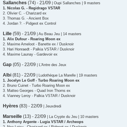
Sallanches
(74) - 21/09
| Oupi Sallanches | 9 masters
1. Nicolas G. - Regidrago VSTAR
2. Olivier C. - Charizard ex
3. Thomas G. - Ancient Box
4. Jordan ?. - Pidgeot ex Control
Lille
(59) - 21/09
| Au Beau Jeu | 14 masters
1. Alix Dufour - Roaring Moon ex
2. Maxime Ameloot - Banette ex / Dusknoir
3. Hari Honraedt - Palkia VSTAR / Dusknoir
4. Maxime Launay - Gardevoir ex
Gap
(05) - 22/09
| L'Antre des Jeux
Albi
(81) - 22/09
| Ludothèque La Marelle | 19 masters
1. Jocelyn Le Goff - Turbo Roaring Moon ex
2. Bruno Cuinet - Turbo Roaring Moon ex
3. Matteo Georges - Quad Iron Thorns ex
4. Vianney Leroy - Palkia VSTAR / Dusknoir
Hyères
(83) - 22/09
| Jeuxdredi
Marseille
(13) - 22/09
| La Crypte du Jeu | 10 masters
1. Anthony Argente - Lugia VSTAR / Archeops
2. Noa Loisy - Charizard ex / Pidgeot ex / Dusknoir