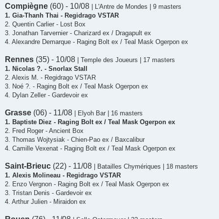
Compiègne
(60) - 10/08
| L'Antre de Mondes | 9 masters
1. Gia-Thanh Thai - Regidrago VSTAR
2. Quentin Carlier - Lost Box
3. Jonathan Tarvernier - Charizard ex / Dragapult ex
4. Alexandre Demarque - Raging Bolt ex / Teal Mask Ogerpon ex
Rennes
(35) - 10/08
| Temple des Joueurs | 17 masters
1. Nicolas ?. - Snorlax Stall
2. Alexis M. - Regidrago VSTAR
3. Noé ?. - Raging Bolt ex / Teal Mask Ogerpon ex
4. Dylan Zeller - Gardevoir ex
Grasse
(06) - 11/08
| Elyoh Bar | 16 masters
1. Baptiste Diez - Raging Bolt ex / Teal Mask Ogerpon ex
2. Fred Roger - Ancient Box
3. Thomas Wojtysiak - Chien-Pao ex / Baxcalibur
4. Camille Vexenat - Raging Bolt ex / Teal Mask Ogerpon ex
Saint-Brieuc
(22) - 11/08
| Batailles Chymériques | 18 masters
1. Alexis Molineau - Regidrago VSTAR
2. Enzo Vergnon - Raging Bolt ex / Teal Mask Ogerpon ex
3. Tristan Denis - Gardevoir ex
4. Arthur Julien - Miraidon ex