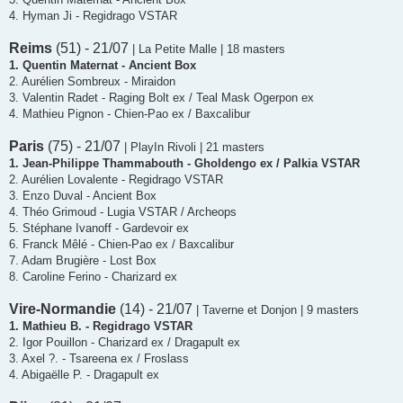
4. Hyman Ji - Regidrago VSTAR
Reims
(51) - 21/07
| La Petite Malle | 18 masters
1. Quentin Maternat - Ancient Box
2. Aurélien Sombreux - Miraidon
3. Valentin Radet - Raging Bolt ex / Teal Mask Ogerpon ex
4. Mathieu Pignon - Chien-Pao ex / Baxcalibur
Paris
(75) - 21/07
| PlayIn Rivoli | 21 masters
1. Jean-Philippe Thammabouth - Gholdengo ex / Palkia VSTAR
2. Aurélien Lovalente - Regidrago VSTAR
3. Enzo Duval - Ancient Box
4. Théo Grimoud - Lugia VSTAR / Archeops
5. Stéphane Ivanoff - Gardevoir ex
6. Franck Mêlé - Chien-Pao ex / Baxcalibur
7. Adam Brugière - Lost Box
8. Caroline Ferino - Charizard ex
Vire-Normandie
(14) - 21/07
| Taverne et Donjon | 9 masters
1. Mathieu B. - Regidrago VSTAR
2. Igor Pouillon - Charizard ex / Dragapult ex
3. Axel ?. - Tsareena ex / Froslass
4. Abigaëlle P. - Dragapult ex