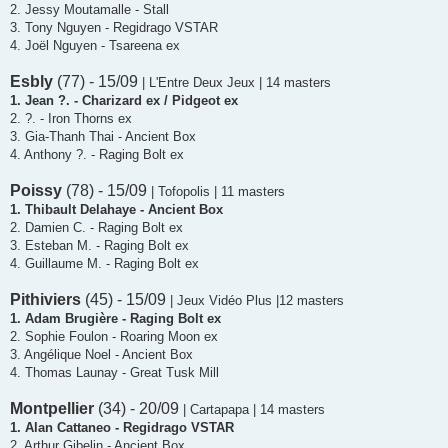
2. Jessy Moutamalle - Stall
3. Tony Nguyen - Regidrago VSTAR
4. Joël Nguyen - Tsareena ex
Esbly
(77) - 15/09
| L'Entre Deux Jeux | 14 masters
1. Jean ?. - Charizard ex / Pidgeot ex
2. ?. - Iron Thorns ex
3. Gia-Thanh Thai - Ancient Box
4. Anthony ?. - Raging Bolt ex
Poissy
(78) - 15/09
| Tofopolis | 11 masters
1. Thibault Delahaye - Ancient Box
2. Damien C. - Raging Bolt ex
3. Esteban M. - Raging Bolt ex
4. Guillaume M. - Raging Bolt ex
Pithiviers
(45) - 15/09
| Jeux Vidéo Plus |12 masters
1. Adam Brugière - Raging Bolt ex
2. Sophie Foulon - Roaring Moon ex
3. Angélique Noel - Ancient Box
4. Thomas Launay - Great Tusk Mill
Montpellier
(34) - 20/09
| Cartapapa | 14 masters
1. Alan Cattaneo - Regidrago VSTAR
2. Arthur Gibelin - Ancient Box