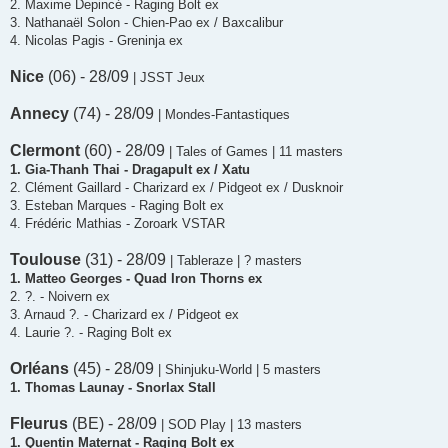
2. Maxime Depincé - Raging Bolt ex
3. Nathanaël Solon - Chien-Pao ex / Baxcalibur
4. Nicolas Pagis - Greninja ex
Nice
(06) - 28/09
| JSST Jeux
Annecy
(74) - 28/09
| Mondes-Fantastiques
Clermont
(60) - 28/09
| Tales of Games | 11 masters
1. Gia-Thanh Thai - Dragapult ex / Xatu
2. Clément Gaillard - Charizard ex / Pidgeot ex / Dusknoir
3. Esteban Marques - Raging Bolt ex
4. Frédéric Mathias - Zoroark VSTAR
Toulouse
(31) - 28/09
| Tableraze | ? masters
1. Matteo Georges - Quad Iron Thorns ex
2. ?. - Noivern ex
3. Arnaud ?. - Charizard ex / Pidgeot ex
4. Laurie ?. - Raging Bolt ex
Orléans
(45) - 28/09
| Shinjuku-World | 5 masters
1. Thomas Launay - Snorlax Stall
Fleurus
(BE) - 28/09
| SOD Play | 13 masters
1. Quentin Maternat - Raging Bolt ex