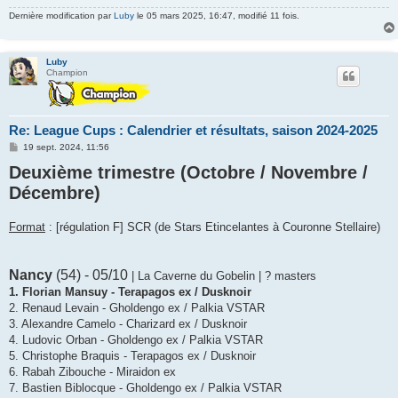
Dernière modification par
Luby
le 05 mars 2025, 16:47, modifié 11 fois.
Luby
Champion
Re: League Cups : Calendrier et résultats, saison 2024-2025
M
19 sept. 2024, 11:56
e
Deuxième trimestre (Octobre / Novembre /
s
s
Décembre)
a
g
e
Format
: [régulation F] SCR (de Stars Etincelantes à Couronne Stellaire)
Nancy
(54) - 05/10
| La Caverne du Gobelin | ? masters
1. Florian Mansuy - Terapagos ex / Dusknoir
2. Renaud Levain - Gholdengo ex / Palkia VSTAR
3. Alexandre Camelo - Charizard ex / Dusknoir
4. Ludovic Orban - Gholdengo ex / Palkia VSTAR
5. Christophe Braquis - Terapagos ex / Dusknoir
6. Rabah Zibouche - Miraidon ex
7. Bastien Biblocque - Gholdengo ex / Palkia VSTAR