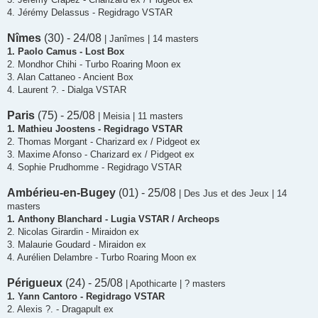
4. Jérémy Delassus - Regidrago VSTAR
Nîmes
(30) - 24/08
| Janîmes | 14 masters
1. Paolo Camus - Lost Box
2. Mondhor Chihi - Turbo Roaring Moon ex
3. Alan Cattaneo - Ancient Box
4. Laurent ?. - Dialga VSTAR
Paris
(75) - 25/08
| Meisia | 11 masters
1. Mathieu Joostens - Regidrago VSTAR
2. Thomas Morgant - Charizard ex / Pidgeot ex
3. Maxime Afonso - Charizard ex / Pidgeot ex
4. Sophie Prudhomme - Regidrago VSTAR
Ambérieu-en-Bugey
(01) - 25/08
| Des Jus et des Jeux | 14
masters
1. Anthony Blanchard - Lugia VSTAR / Archeops
2. Nicolas Girardin - Miraidon ex
3. Malaurie Goudard - Miraidon ex
4. Aurélien Delambre - Turbo Roaring Moon ex
Périgueux
(24) - 25/08
| Apothicarte | ? masters
1. Yann Cantoro - Regidrago VSTAR
2. Alexis ?. - Dragapult ex