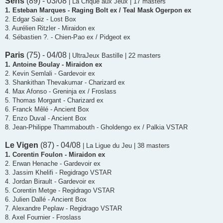
Sens
(89) - 03/08
| La Crique aux Jeux | 17 masters
1. Esteban Marques - Raging Bolt ex / Teal Mask Ogerpon ex
2. Edgar Saiz - Lost Box
3. Aurélien Ritzler - Miraidon ex
4. Sébastien ?. - Chien-Pao ex / Pidgeot ex
Paris
(75) - 04/08
| UltraJeux Bastille | 22 masters
1. Antoine Boulay - Miraidon ex
2. Kevin Semlali - Gardevoir ex
3. Shankithan Thevakumar - Charizard ex
4. Max Afonso - Greninja ex / Froslass
5. Thomas Morgant - Charizard ex
6. Franck Mêlé - Ancient Box
7. Enzo Duval - Ancient Box
8. Jean-Philippe Thammabouth - Gholdengo ex / Palkia VSTAR
Le Vigen
(87) - 04/08
| La Ligue du Jeu | 38 masters
1. Corentin Foulon - Miraidon ex
2. Erwan Henache - Gardevoir ex
3. Jassim Khelifi - Regidrago VSTAR
4. Jordan Birault - Gardevoir ex
5. Corentin Metge - Regidrago VSTAR
6. Julien Dallé - Ancient Box
7. Alexandre Peplaw - Regidrago VSTAR
8. Axel Fournier - Froslass