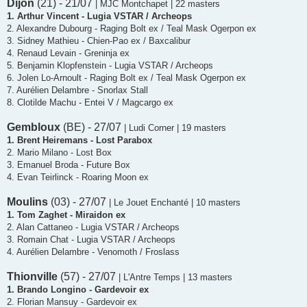
Dijon
(21) - 21/07
| MJC Montchapet | 22 masters
1. Arthur Vincent - Lugia VSTAR / Archeops
2. Alexandre Dubourg - Raging Bolt ex / Teal Mask Ogerpon ex
3. Sidney Mathieu - Chien-Pao ex / Baxcalibur
4. Renaud Levain - Greninja ex
5. Benjamin Klopfenstein - Lugia VSTAR / Archeops
6. Jolen Lo-Arnoult - Raging Bolt ex / Teal Mask Ogerpon ex
7. Aurélien Delambre - Snorlax Stall
8. Clotilde Machu - Entei V / Magcargo ex
Gembloux
(BE) - 27/07
| Ludi Corner | 19 masters
1. Brent Heiremans - Lost Parabox
2. Mario Milano - Lost Box
3. Emanuel Broda - Future Box
4. Evan Teirlinck - Roaring Moon ex
Moulins
(03) - 27/07
| Le Jouet Enchanté | 10 masters
1. Tom Zaghet - Miraidon ex
2. Alan Cattaneo - Lugia VSTAR / Archeops
3. Romain Chat - Lugia VSTAR / Archeops
4. Aurélien Delambre - Venomoth / Froslass
Thionville
(57) - 27/07
| L'Antre Temps | 13 masters
1. Brando Longino - Gardevoir ex
2. Florian Mansuy - Gardevoir ex