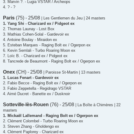
3. Marvin ?. - Lugia VSTAR / Archeops
4. ? - ?
Paris
(75) - 25/08
| Les Gentlemen du Jeu | 24 masters
1. Yang Shi - Charizard ex / Pidgeot ex
2. Thomas Launay - Lost Box
3. Mathias Cohen-Solal - Gardevoir ex
4. Antoine Boulay - Miraidon ex
5. Esteban Marques - Raging Bolt ex / Ogerpon ex
6. Kevin Semlali - Turbo Roaring Moon ex
7. Loïc B. - Charizard ex / Pidgeot ex
8. Tancrede de Beaumont - Raging Bolt ex / Ogerpon ex
Onex
(CH) - 25/08
| Paroisse St-Martin | 13 masters
1. Lucas Fenart - Gardevoir ex
2. Fabio Becce - Raging Bolt ex / Ogerpon ex
3. Fabio Zeppetella - Regidrago VSTAR
4. Aimé Ducret - Banette ex / Dusknoir
Sotteville-lès-Rouen
(76) - 25/08
| La Boîte à Chimères | 22
masters
1. Mickaël Lallemand - Raging Bolt ex / Ogerpon ex
2. Clément Colombel - Turbo Roaring Moon ex
3. Steven Zhang - Gholdengo ex
4. Clément Paplorey - Charizard ex