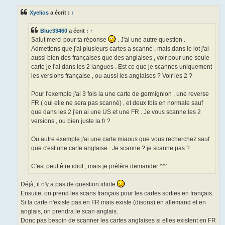
s
s
Xyelios
a écrit :
↑
a
g
e
Blue33460
a écrit :
↑
Salut merci pour ta réponse
. J'ai une autre question .
Admettons que j'ai plusieurs cartes a scanné , mais dans le lot j'ai
aussi bien des françaises que des anglaises , voir pour une seule
carte je l'ai dans les 2 langues . Est ce que je scannes uniquement
les versions française , ou aussi les anglaises ? Voir les 2 ?
Pour l'exemple j'ai 3 fois la une carte de germignion , une reverse
FR ( qui elle ne sera pas scanné) , et deux fois en normale sauf
que dans les 2 j'en ai une US et une FR . Je vous scanne les 2
versions , ou bien juste la fr ?
Ou autre exemple j'ai une carte miaous que vous recherchez sauf
que c'est une carte anglaise . Je scanne ? je scanne pas ?
C'est peut être idiot , mais je préfère demander ^^' .
Déjà, il n'y a pas de question idiote
Ensuite, on prend les scans français pour les cartes sorties en français.
Si la carte n'existe pas en FR mais existe (disons) en allemand et en
anglais, on prendra le scan anglais.
Donc pas besoin de scanner les cartes anglaises si elles existent en FR