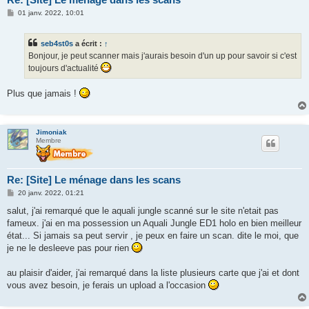
M
01 janv. 2022, 10:01
e
s
s
seb4st0s
a écrit :
↑
a
g
Bonjour, je peut scanner mais j'aurais besoin d'un up pour savoir si c'est
e
toujours d'actualité
Plus que jamais !
Jimoniak
Membre
Re: [Site] Le ménage dans les scans
M
20 janv. 2022, 01:21
e
s
salut, j'ai remarqué que le aquali jungle scanné sur le site n'etait pas
s
fameux. j'ai en ma possession un Aquali Jungle ED1 holo en bien meilleur
a
g
état... Si jamais sa peut servir , je peux en faire un scan. dite le moi, que
e
je ne le desleeve pas pour rien
au plaisir d'aider, j'ai remarqué dans la liste plusieurs carte que j'ai et dont
vous avez besoin, je ferais un upload a l'occasion