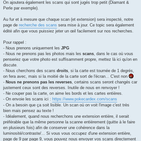
On ajoutera également les scans qui sont jugés trop petit (Diamant &
Perle par exemple).
Au fur et à mesure que chaque scan (et extension) sera inspecté, notre
page de
recherche des scans
sera mise à jour. Ce topic sera également
édité afin que vous puissiez jeter un œil facilement sur nos recherches.
Pour rappel :
- Nous prenons uniquement les
JPG
- Nous ne prenons pas les photos mais les
scans
, dans le cas où vous
penseriez que votre photo est suffisamment propre, mettez là ici qu'on en
discute.
- Nous cherchons des scans
droits
, si la carte est tournée de 1 degrés,
on fera avec, mais si la moitié de la carte sort de l'écran... C'est non
-
Nous ne prenons pas les reverses
, certains scans seront changés car
justement ceux sont des reverses. Inutile de nous en renvoyer !
- Ne couper pas la carte, on aime les bords et les cartes entières.
- On envoie les scans ici :
https://www.pokecardex.com/scans
- On a besoin que ça soit lisible. Un scan où on voit l'image c'est très
bien mais pensez au texte !
- Idéalement, quand nous recherchons une extension entière, il serait
préférable que la même personne la scanne entièrement (quitte à le faire
en plusieurs fois) afin de conserver une cohérence dans la
luminosité/contraste/... Si vous vous occupez d'une extension entière,
page de 9 par page 9, vous pouvez nous envoyer vos scans directement