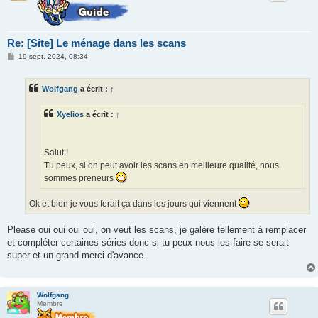
Re: [Site] Le ménage dans les scans
M
19 sept. 2024, 08:34
e
s
s
Wolfgang
a écrit :
↑
a
g
e
Xyelios
a écrit :
↑
Salut !
Tu peux, si on peut avoir les scans en meilleure qualité, nous
sommes preneurs
Ok et bien je vous ferait ça dans les jours qui viennent
Please oui oui oui oui, on veut les scans, je galère tellement à remplacer
et compléter certaines séries donc si tu peux nous les faire se serait
super et un grand merci d'avance.
Wolfgang
Membre