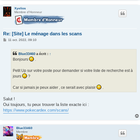
Xyelios
Membre d'Honneur
Re: [Site] Le ménage dans les scans
M
11 oct. 2022, 09:10
e
s
s
Blue33460
a écrit :
↑
a
g
Bonjours
.
e
Petit Up sur votre poste pour demander si votre liste de recherche est à
jours
?
Car si jamais je peux aider , ce serait avec plaisir
.
Salut !
Oui toujours, tu peux trouver la liste exacte ici :
https://www.pokecardex.com/scans/
Blue33460
Membre