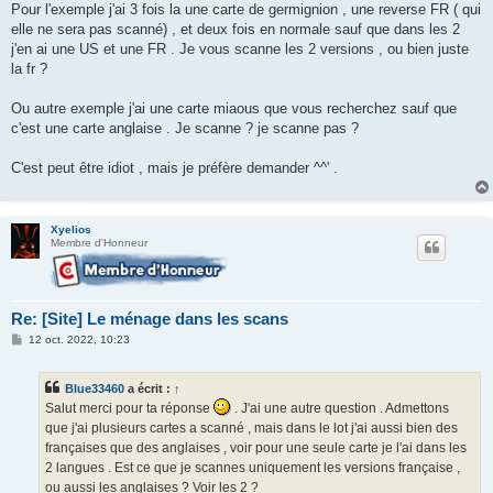
Pour l'exemple j'ai 3 fois la une carte de germignion , une reverse FR ( qui
elle ne sera pas scanné) , et deux fois en normale sauf que dans les 2
j'en ai une US et une FR . Je vous scanne les 2 versions , ou bien juste
la fr ?
Ou autre exemple j'ai une carte miaous que vous recherchez sauf que
c'est une carte anglaise . Je scanne ? je scanne pas ?
C'est peut être idiot , mais je préfère demander ^^' .
Xyelios
Membre d'Honneur
Re: [Site] Le ménage dans les scans
M
12 oct. 2022, 10:23
e
s
s
Blue33460
a écrit :
↑
a
g
Salut merci pour ta réponse
. J'ai une autre question . Admettons
e
que j'ai plusieurs cartes a scanné , mais dans le lot j'ai aussi bien des
françaises que des anglaises , voir pour une seule carte je l'ai dans les
2 langues . Est ce que je scannes uniquement les versions française ,
ou aussi les anglaises ? Voir les 2 ?