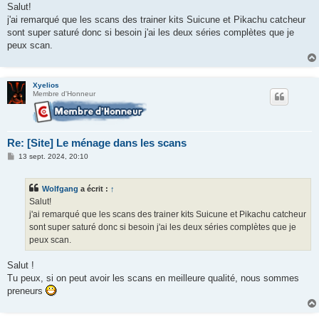
s
Salut!
s
j'ai remarqué que les scans des trainer kits Suicune et Pikachu catcheur
a
g
sont super saturé donc si besoin j'ai les deux séries complètes que je
e
peux scan.
Xyelios
Membre d'Honneur
Re: [Site] Le ménage dans les scans
M
13 sept. 2024, 20:10
e
s
s
Wolfgang
a écrit :
↑
a
g
Salut!
e
j'ai remarqué que les scans des trainer kits Suicune et Pikachu catcheur
sont super saturé donc si besoin j'ai les deux séries complètes que je
peux scan.
Salut !
Tu peux, si on peut avoir les scans en meilleure qualité, nous sommes
preneurs