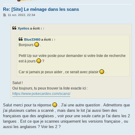
Re: [Site] Le ménage dans les scans
M
11 oct. 2022, 22:34
e
s
s
Xyelios
a écrit :
↑
a
g
e
Blue33460
a écrit :
↑
Bonjours
.
Petit Up sur votre poste pour demander si votre liste de recherche
est à jours
?
Car si jamais je peux aider , ce serait avec plaisir
.
Salut !
Oui toujours, tu peux trouver la liste exacte ici :
https://www.pokecardex.com/scans/
Salut merci pour ta réponse
. J'ai une autre question . Admettons que
j'ai plusieurs cartes a scanné , mais dans le lot j'ai aussi bien des
françaises que des anglaises , voir pour une seule carte je l'ai dans les 2
langues . Est ce que je scannes uniquement les versions française , ou
aussi les anglaises ? Voir les 2 ?