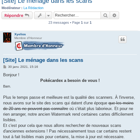
[Site] Le ménage dans les scans
c
Modérateur :
La Rédaction
h
Rechercher
Recherche 
Répondre
e
23 messages • Page
1
sur
1
r
Xyelios
Membre d'Honneur
[Site] Le ménage dans les scans
M
30 janv. 2021, 15:16
e
s
Bonjour !
s
Pokécardex a besoin de vous !
a
g
Bam.
e
Plus le temps passe et meilleure est la qualité des scanners. À l'inverse,
nous avons sur le site des scans qui datent d'une époque
que les moins
de 20 ans ne peuvent pas connaître
où c'était plus laborieux. Et pour ne
rien arranger, notre ancien Watermark rend certaines cartes difficilement
lisibles.
Et c'est pour cela que nous allons rechercher de nouveaux scans
d'anciennes extensions ! Pas nécessairement tous car certains restent
tout à fait lisibles mais pour certains, la mise à jour est nécessaire.