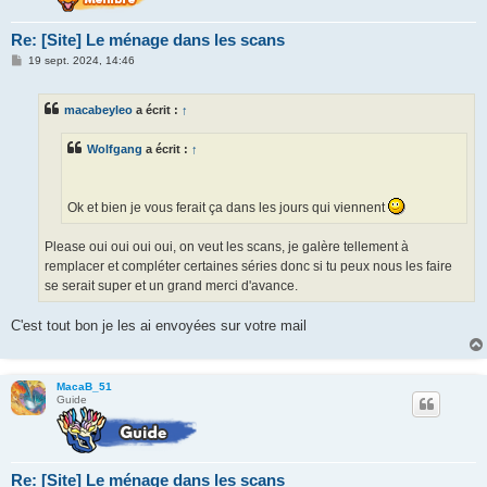
Re: [Site] Le ménage dans les scans
M
19 sept. 2024, 14:46
e
s
s
macabeyleo
a écrit :
↑
a
g
e
Wolfgang
a écrit :
↑
Ok et bien je vous ferait ça dans les jours qui viennent
Please oui oui oui oui, on veut les scans, je galère tellement à
remplacer et compléter certaines séries donc si tu peux nous les faire
se serait super et un grand merci d'avance.
C'est tout bon je les ai envoyées sur votre mail
MacaB_51
Guide
Re: [Site] Le ménage dans les scans