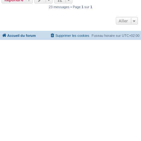
23 messages • Page
1
sur
1
Aller
Accueil du forum
Supprimer les cookies
Fuseau horaire sur
UTC+02:00