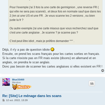
Pour l'exemple j'ai 3 fois la une carte de germignion , une reverse FR (
qui elle ne sera pas scanné) , et deux fois en normale sauf que dans les
2 j'en ai une US et une FR . Je vous scanne les 2 versions , ou bien
juste la fr ?
Ou autre exemple j'ai une carte miaous que vous recherchez sauf que
c'est une carte anglaise . Je scanne ? je scanne pas ?
C'est peut être idiot , mais je préfère demander ^^' .
Déjà, il n'y a pas de question idiote
Ensuite, on prend les scans français pour les cartes sorties en français.
Si la carte n'existe pas en FR mais existe (disons) en allemand et en
anglais, on prendra le scan anglais.
Donc pas besoin de scanner les cartes anglaises si elles existent en FR !
Blue33460
Membre
Re: [Site] Le ménage dans les scans
M
12 oct. 2022, 13:29
e