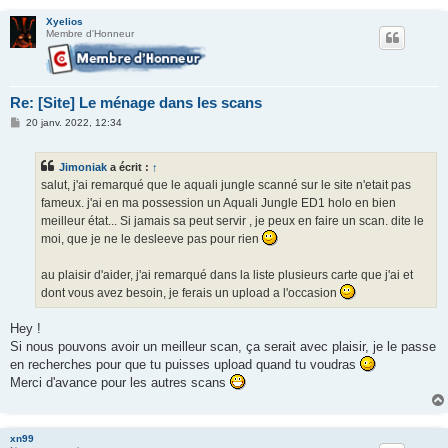
Xyelios
Membre d'Honneur
Re: [Site] Le ménage dans les scans
M
20 janv. 2022, 12:34
e
s
s
Jimoniak
a écrit :
↑
a
g
salut, j'ai remarqué que le aquali jungle scanné sur le site n'etait pas
e
fameux. j'ai en ma possession un Aquali Jungle ED1 holo en bien
meilleur état... Si jamais sa peut servir , je peux en faire un scan. dite le
moi, que je ne le desleeve pas pour rien
au plaisir d'aider, j'ai remarqué dans la liste plusieurs carte que j'ai et
dont vous avez besoin, je ferais un upload a l'occasion
Hey !
Si nous pouvons avoir un meilleur scan, ça serait avec plaisir, je le passe
en recherches pour que tu puisses upload quand tu voudras
Merci d'avance pour les autres scans
xn99