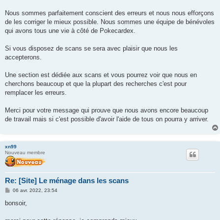
Nous sommes parfaitement conscient des erreurs et nous nous efforçons
de les corriger le mieux possible. Nous sommes une équipe de bénévoles
qui avons tous une vie à côté de Pokecardex.
Si vous disposez de scans se sera avec plaisir que nous les
accepterons.
Une section est dédiée aux scans et vous pourrez voir que nous en
cherchons beaucoup et que la plupart des recherches c'est pour
remplacer les erreurs.
Merci pour votre message qui prouve que nous avons encore beaucoup
de travail mais si c'est possible d'avoir l'aide de tous on pourra y arriver.
xn99
Nouveau membre
Re: [Site] Le ménage dans les scans
M
06 avr. 2022, 23:54
e
s
bonsoir,
s
a
g