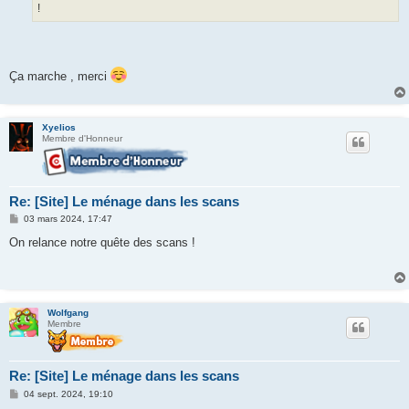
!
Ça marche , merci
Xyelios
Membre d'Honneur
Re: [Site] Le ménage dans les scans
M
03 mars 2024, 17:47
e
s
On relance notre quête des scans !
s
a
g
e
Wolfgang
Membre
Re: [Site] Le ménage dans les scans
M
04 sept. 2024, 19:10
e