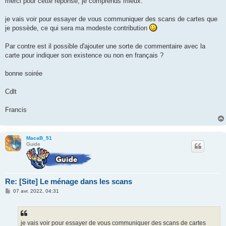
merci pour cette réponse, je comprends mieux.
e
je vais voir pour essayer de vous communiquer des scans de cartes que
je possède, ce qui sera ma modeste contribution
Par contre est il possible d'ajouter une sorte de commentaire avec la
carte pour indiquer son existence ou non en français ?
bonne soirée
Cdlt
Francis
MacaB_51
Guide
Re: [Site] Le ménage dans les scans
M
07 avr. 2022, 04:31
e
s
s
a
g
je vais voir pour essayer de vous communiquer des scans de cartes