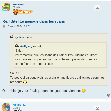
Wolfgang
Membre
Re: [Site] Le ménage dans les scans
M
13 sept. 2024, 21:01
e
s
s
Xyelios
a écrit :
↑
a
g
e
Wolfgang
a écrit :
↑
Salut!
j'ai remarqué que les scans des trainer kits Suicune et Pikachu
catcheur sont super saturé donc si besoin j'ai les deux séries
complètes que je peux scan.
Salut !
Tu peux, si on peut avoir les scans en meilleure qualité, nous sommes
preneurs
Ok et bien je vous ferait ça dans les jours qui viennent
MacaB_51
Guide