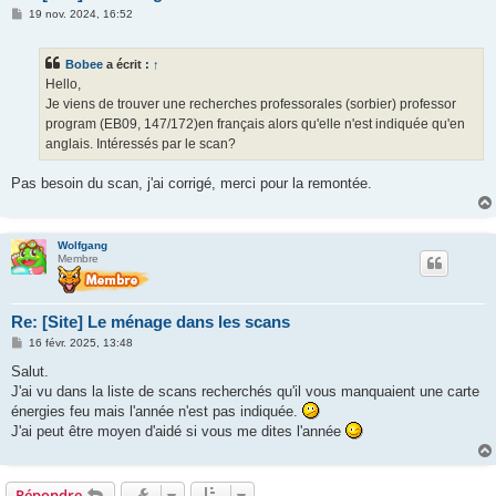
M
19 nov. 2024, 16:52
e
s
s
Bobee
a écrit :
↑
a
g
Hello,
e
Je viens de trouver une recherches professorales (sorbier) professor
program (EB09, 147/172)en français alors qu'elle n'est indiquée qu'en
anglais. Intéressés par le scan?
Pas besoin du scan, j'ai corrigé, merci pour la remontée.
Wolfgang
Membre
Re: [Site] Le ménage dans les scans
M
16 févr. 2025, 13:48
e
s
Salut.
s
J'ai vu dans la liste de scans recherchés qu'il vous manquaient une carte
a
g
énergies feu mais l'année n'est pas indiquée.
e
J'ai peut être moyen d'aidé si vous me dites l'année
Répondre