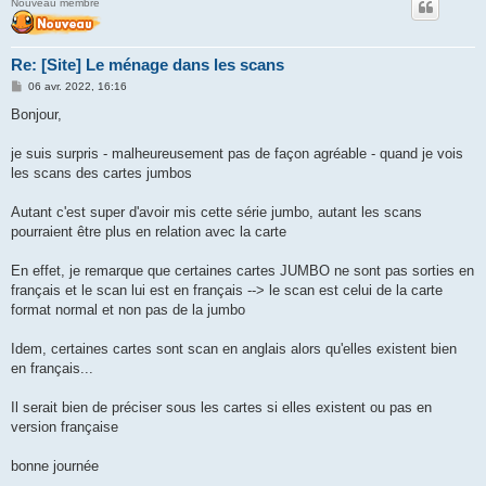
Nouveau membre
Re: [Site] Le ménage dans les scans
M
06 avr. 2022, 16:16
e
s
Bonjour,
s
a
g
je suis surpris - malheureusement pas de façon agréable - quand je vois
e
les scans des cartes jumbos
Autant c'est super d'avoir mis cette série jumbo, autant les scans
pourraient être plus en relation avec la carte
En effet, je remarque que certaines cartes JUMBO ne sont pas sorties en
français et le scan lui est en français --> le scan est celui de la carte
format normal et non pas de la jumbo
Idem, certaines cartes sont scan en anglais alors qu'elles existent bien
en français...
Il serait bien de préciser sous les cartes si elles existent ou pas en
version française
bonne journée