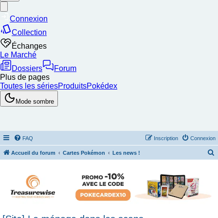
FAQ
Inscription
Connexion
Accueil du forum
Cartes Pokémon
Les news !
e
c
h
e
r