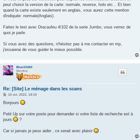
peut choisir la version de la carte: normale, reverse, holo etc... Et bien
quand la carte existe seulement en anglais, vous aurez cette mention
ďindiquée: normale(Anglais).
Faites le test avec Dracaufeu 4/102 de la serie Jumbo, vous verrez de
quoi je parle.
Si vous avez des questions, n'hésitez pas à me contacter en mp,
j'essaierai de vous guider le mieux possible.
Blue33460
Membre
Re: [Site] Le ménage dans les scans
M
10 oct. 2022, 19:10
e
s
Bonjours
.
s
a
g
Petit Up sur votre poste pour demander si votre liste de recherche est à
e
jours
?
Car si jamais je peux aider , ce serait avec plaisir
.