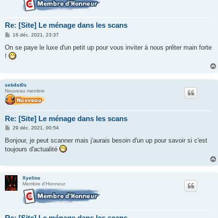
Re: [Site] Le ménage dans les scans
M
16 déc. 2021, 23:37
e
s
On se paye le luxe d'un petit up pour vous inviter à nous prêter main forte
s
!
a
g
e
seb4st0s
Nouveau membre
Re: [Site] Le ménage dans les scans
M
29 déc. 2021, 00:54
e
s
Bonjour, je peut scanner mais j'aurais besoin d'un up pour savoir si c'est
s
toujours d'actualité
a
g
e
Xyelios
Membre d'Honneur
Re: [Site] Le ménage dans les scans