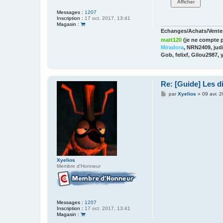
Messages :
1207
Inscription :
17 oct. 2017, 13:41
Magasin :
Echanges/Achats/Ventes
matt120
(je ne compte p
Miradora
, NRN2409, judi
Gob, felixf, Gilou2987, 
Re: [Guide] Les di
M
par
Xyelios
»
09 avr. 
e
s
s
a
g
e
Xyelios
Membre d'Honneur
Messages :
1207
Inscription :
17 oct. 2017, 13:41
Magasin :