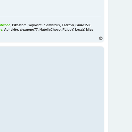
Mwoaa
, Pikastore, Yoyovicti, Sombreux, Fatkevv, Guiro1508,
os
, Aphykite, alexnono77, NutellaChoco, FLippY, LexaY, Miss
H
a
u
t