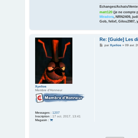
Echanges/Achats/Ventes
matt120
(je ne compte p
Miradora
, NRN2409, judi
Gob, felixf, Gilou2987, 
Re: [Guide] Les di
M
par
Xyelios
»
09 avr. 
e
s
s
a
g
e
Xyelios
Membre d'Honneur
Messages :
1207
Inscription :
17 oct. 2017, 13:41
Magasin :