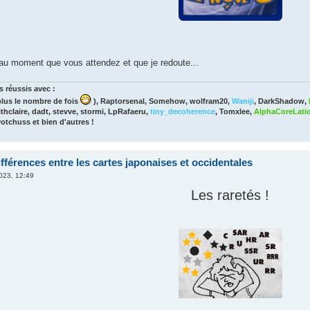
u moment que vous attendez et que je redoute...
 réussis avec :
lus le nombre de fois
), Raptorsenal, Somehow, wolfram20,
Waniji
, DarkShadow,
thclaire, dadt, stevve, stormi, LpRafaeru,
tiny_decoherence
, Tomxlee,
AlphaCoreLati
yotchuss et bien d'autres !
fférences entre les cartes japonaises et occidentales
2023, 12:49
Les raretés !