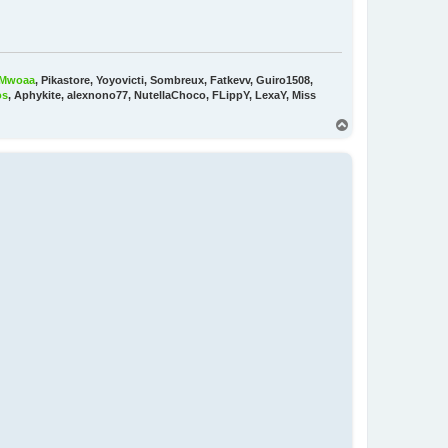
Mwoaa
, Pikastore, Yoyovicti, Sombreux, Fatkevv, Guiro1508,
os
, Aphykite, alexnono77, NutellaChoco, FLippY, LexaY, Miss
H
a
u
t