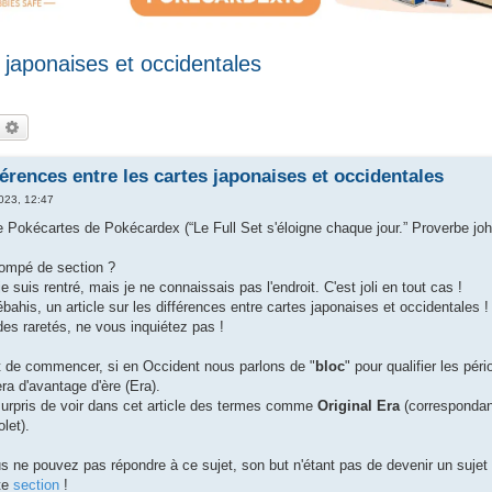
s japonaises et occidentales
echercher
Recherche avancée
férences entre les cartes japonaises et occidentales
2023, 12:47
 Pokécartes de Pokécardex (“Le Full Set s'éloigne chaque jour.” Proverbe joh
rompé de section ?
je suis rentré, mais je ne connaissais pas l'endroit. C'est joli en tout cas !
bahis, un article sur les différences entre cartes japonaises et occidentales !
des raretés, ne vous inquiétez pas !
nt de commencer, si en Occident nous parlons de "
bloc
" pour qualifier les pér
era d'avantage d'ère (Era).
surpris de voir dans cet article des termes comme
Original Era
(correspondan
let).
 ne pouvez pas répondre à ce sujet, son but n'étant pas de devenir un sujet q
tte
section
!