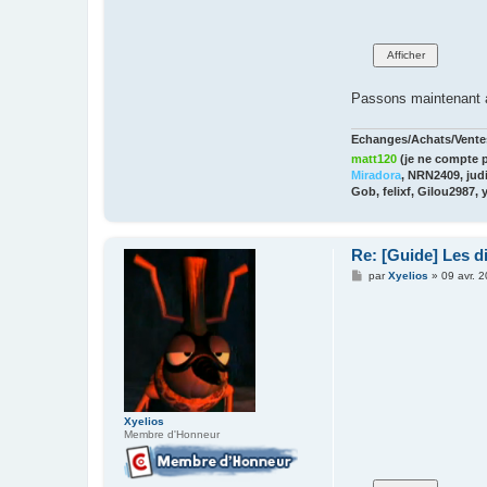
Passons maintenant a
Echanges/Achats/Ventes
matt120
(je ne compte p
Miradora
, NRN2409, judi
Gob, felixf, Gilou2987, 
Re: [Guide] Les di
M
par
Xyelios
»
09 avr. 
e
s
s
a
g
e
Xyelios
Membre d'Honneur