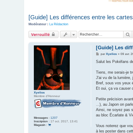
[Guide] Les différences entre les carte
Modérateur :
La Rédaction
R
Verrouillé
[Guide] Les dif
M
par
Xyelios
»
09 avr. 
e
s
Salut les Pokéfans de
s
a
g
Tiens, me serais-je t
e
J'ai vu de la lumière, 
Bref, sous vos yeux é
Et oui, ça va causer 
Xyelios
Membre d'Honneur
Petite précision ava
...), au Japon on parl
Ainsi, ne soyez pas 
au bloc Écarlate & Vio
Messages :
1207
Inscription :
17 oct. 2017, 13:41
Magasin :
Vous noterez que vous
à les poster dans ce