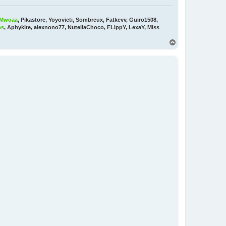
Mwoaa
, Pikastore, Yoyovicti, Sombreux, Fatkevv, Guiro1508,
os
, Aphykite, alexnono77, NutellaChoco, FLippY, LexaY, Miss
H
a
u
t