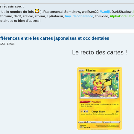
 réussis avec :
lus le nombre de fois
), Raptorsenal, Somehow, wolfram20,
Waniji
, DarkShadow,
thclaire, dadt, stevve, stormi, LpRafaeru,
tiny_decoherence
, Tomxlee,
AlphaCoreLati
yotchuss et bien d'autres !
fférences entre les cartes japonaises et occidentales
2023, 12:48
Le recto des cartes !