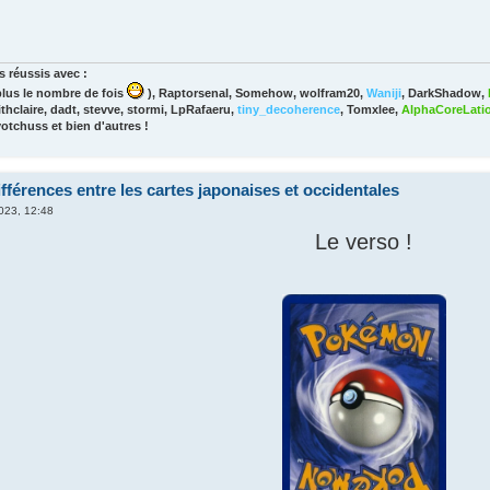
 réussis avec :
lus le nombre de fois
), Raptorsenal, Somehow, wolfram20,
Waniji
, DarkShadow,
thclaire, dadt, stevve, stormi, LpRafaeru,
tiny_decoherence
, Tomxlee,
AlphaCoreLati
yotchuss et bien d'autres !
fférences entre les cartes japonaises et occidentales
2023, 12:48
Le verso !