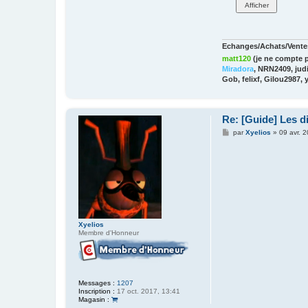
Echanges/Achats/Ventes
matt120
(je ne compte p
Miradora
, NRN2409, judi
Gob, felixf, Gilou2987, 
Re: [Guide] Les di
M
par
Xyelios
»
09 avr. 
e
s
s
a
g
e
Xyelios
Membre d'Honneur
Messages :
1207
Inscription :
17 oct. 2017, 13:41
Magasin :