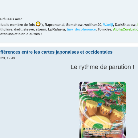
 réussis avec :
lus le nombre de fois
), Raptorsenal, Somehow, wolfram20,
Waniji
, DarkShadow,
thclaire, dadt, stevve, stormi, LpRafaeru,
tiny_decoherence
, Tomxlee,
AlphaCoreLati
yotchuss et bien d'autres !
fférences entre les cartes japonaises et occidentales
2023, 12:49
Le rythme de parution !