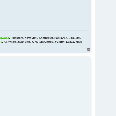
Mwoaa
, Pikastore, Yoyovicti, Sombreux, Fatkevv, Guiro1508,
os
, Aphykite, alexnono77, NutellaChoco, FLippY, LexaY, Miss
H
a
u
t