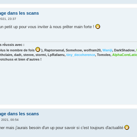
age dans les scans
2021, 23:37
n petit up pour vous inviter à nous prêter main forte !
 réussis avec :
lus le nombre de fois
), Raptorsenal, Somehow, wolfram20,
Waniji
, DarkShadow,
thclaire, dadt, stevve, stormi, LpRafaeru,
tiny_decoherence
, Tomxlee,
AlphaCoreLati
yotchuss et bien d'autres !
age dans les scans
. 2021, 00:54
er mais j'aurais besoin d'un up pour savoir si c'est toujours d'actualité