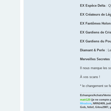
EX Espèce Delta
: Q
EX Créateurs de L
EX Fantômes Holon
EX Gardiens de Cri
EX Gardiens du Po
Diamant & Perle
: Le
Merveilles Secretes
Il nous manque les 
À vos scans !
* le changement se fer
Echanges/Achats/Ventes
matt120
(je ne compte p
Miradora
, NRN2409, judi
Gob, felixf, Gilou2987, 