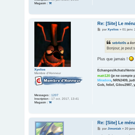
g
Magasin :
e
Re: [Site] Le mén
M
par
Xyelios
»
01 janv.
e
s
s
seb4st0s
a écr
a
g
Bonjour, je peut 
e
Plus que jamais !
Xyelios
Echanges/Achats/Ventes
Membre d'Honneur
matt120
(je ne compte p
Miradora
, NRN2409, judi
Gob, felixf, Gilou2987, 
Messages :
1207
Inscription :
17 oct. 2017, 13:41
Magasin :
Re: [Site] Le mén
M
par
Jimoniak
»
20 janv
e