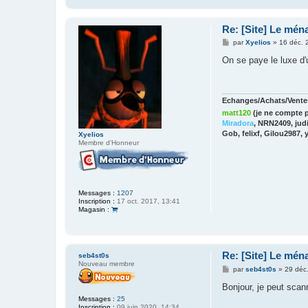
Re: [Site] Le mén
M
par
Xyelios
»
16 déc. 
e
s
On se paye le luxe d'u
s
a
g
e
Echanges/Achats/Ventes
matt120
(je ne compte p
Miradora
, NRN2409, judi
Gob, felixf, Gilou2987, 
Xyelios
Membre d'Honneur
Messages :
1207
Inscription :
17 oct. 2017, 13:41
Magasin :
Re: [Site] Le mén
seb4st0s
Nouveau membre
M
par
seb4st0s
»
29 déc
e
s
Bonjour, je peut scann
s
Messages :
25
a
Inscription :
09 juin 2020, 14:34