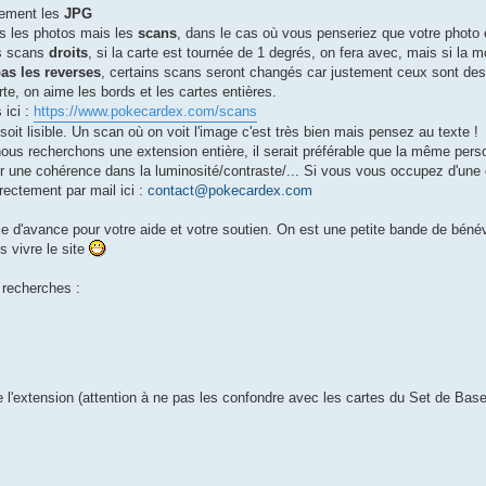
uement les
JPG
s les photos mais les
scans
, dans le cas où vous penseriez que votre photo 
s scans
droits
, si la carte est tournée de 1 degrés, on fera avec, mais si la mo
as les reverses
, certains scans seront changés car justement ceux sont des 
te, on aime les bords et les cartes entières.
 ici :
https://www.pokecardex.com/scans
oit lisible. Un scan où on voit l'image c'est très bien mais pensez au texte !
ous recherchons une extension entière, il serait préférable que la même person
er une cohérence dans la luminosité/contraste/... Si vous vous occupez d'une
ectement par mail ici :
contact@pokecardex.com
e d'avance pour votre aide et votre soutien. On est une petite bande de bénév
s vivre le site
 recherches :
 l'extension (attention à ne pas les confondre avec les cartes du Set de Bas