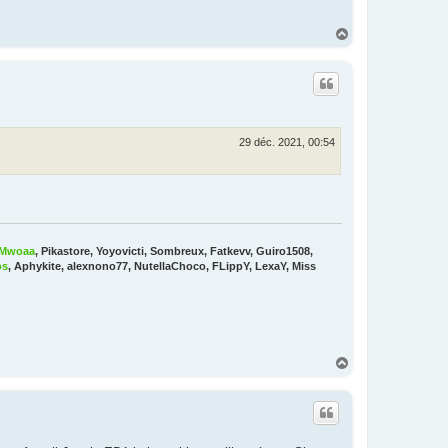
H
a
u
t
29 déc. 2021, 00:54
Mwoaa
, Pikastore, Yoyovicti, Sombreux, Fatkevv, Guiro1508,
os
, Aphykite, alexnono77, NutellaChoco, FLippY, LexaY, Miss
H
a
u
t