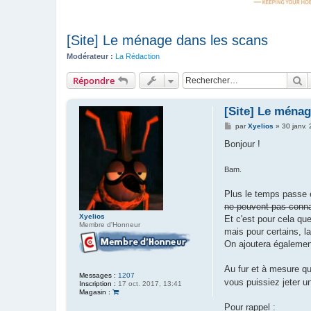
[Site] Le ménage dans les scans
Modérateur :
La Rédaction
R
Répondre
[Site] Le ménag
M
par
Xyelios
»
30 janv.
e
s
Bonjour !
s
a
g
Bam.
e
Plus le temps passe e
ne peuvent pas conna
Xyelios
Et c'est pour cela qu
Membre d'Honneur
mais pour certains, l
On ajoutera également
Au fur et à mesure q
Messages :
1207
vous puissiez jeter u
Inscription :
17 oct. 2017, 13:41
Magasin :
Pour rappel :