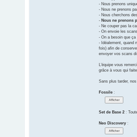
- Nous prenons uniq
- Nous ne prenons pa
- Nous cherchons de
-
Nous ne prenons p
- Ne couper pas la car
- On envoie les scans
- On a besoin que ça s
- Idéalement, quand n
fois) afin de conserv
envoyer vos scans dir
L'équipe vous remerci
grâce à vous qui faite
Sans plus tarder, nos
Fossile
:
Set de Base 2
: Toute
Neo Discovery
: