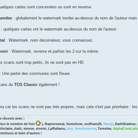
uelques cartes sont concernées ou sont en reverse
égendes
: globalement le watermark tombe au-dessus du nom de l'auteur mais
: quelques cartes ont le watermark au-dessus du nom de l'auteur.
stal
: Watermark, nom dessinateur, vous connaissez.
uvoir
: Watermark, reverse et parfois les 2 sur la même.
s scans sont trop petits, ils ne sont pas en HD.
: Une partie des communes sont floues.
scans du
TCG Classic
également !
a car les scans ne sont pas très propres, mais cela n'est pas prioritaire : les
 réussis avec :
lus le nombre de fois
), Raptorsenal, Somehow, wolfram20,
Waniji
, DarkShadow,
thclaire, dadt, stevve, stormi, LpRafaeru,
tiny_decoherence
, Tomxlee,
AlphaCoreLati
yotchuss et bien d'autres !