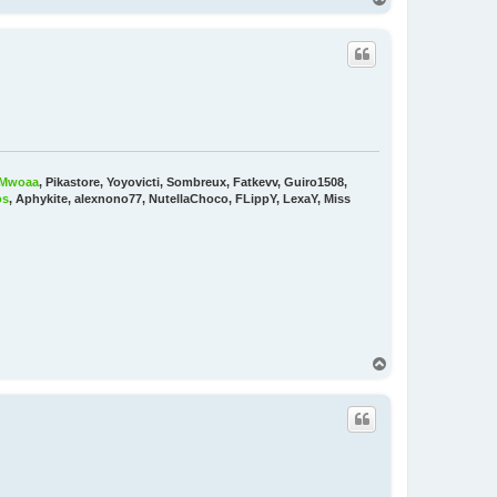
a
u
t
Mwoaa
, Pikastore, Yoyovicti, Sombreux, Fatkevv, Guiro1508,
os
, Aphykite, alexnono77, NutellaChoco, FLippY, LexaY, Miss
H
a
u
t