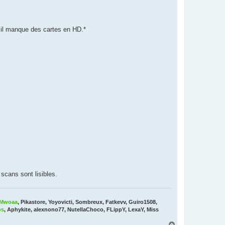
 il manque des cartes en HD.*
 scans sont lisibles.
Mwoaa
, Pikastore, Yoyovicti, Sombreux, Fatkevv, Guiro1508,
os
, Aphykite, alexnono77, NutellaChoco, FLippY, LexaY, Miss
H