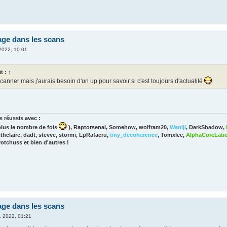
age dans les scans
 2022, 10:01
it :
↑
scanner mais j'aurais besoin d'un up pour savoir si c'est toujours d'actualité
 réussis avec :
lus le nombre de fois
), Raptorsenal, Somehow, wolfram20,
Waniji
, DarkShadow,
thclaire, dadt, stevve, stormi, LpRafaeru,
tiny_decoherence
, Tomxlee,
AlphaCoreLati
yotchuss et bien d'autres !
age dans les scans
. 2022, 01:21