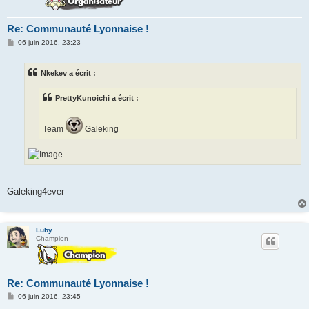
Re: Communauté Lyonnaise !
M
06 juin 2016, 23:23
e
s
s
Nkekev a écrit :
a
g
e
PrettyKunoichi a écrit :
Team
Galeking
Galeking4ever
Luby
Champion
Re: Communauté Lyonnaise !
M
06 juin 2016, 23:45
e