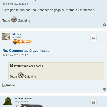
M
06 juin 2016, 23:16
e
s
C'est pas le bon post pour basher ce gogol.fr, même s'il le mérite :'(
s
a
g
Team
Galeking
e
Nkekev
Membre
Re: Communauté Lyonnaise !
M
06 juin 2016, 23:22
e
s
s
PrettyKunoichi a écrit :
a
g
e
Team
Galeking
PrettyKunoichi
Organisateur