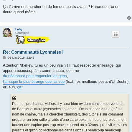
e
s
Ça t'arrive de chercher ou de lire des posts avant ? Parce que j'ai un
s
doute quand même.
a
g
e
Luby
Champion
Re: Communauté Lyonnaise !
M
06 juin 2016, 22:45
e
s
Attention Nkekev, tu es un peu vilain ! Il faut respecter enilesage, qui
s
apporte beaucoup à la communauté, comme
a
g
du nécropost pour engueuler les gens
,
e
l'arnaque la plus étrange que j'ai vue
(feat. les meilleurs posts d'El Destin)
et, euh,
ça
:
Pour les prochaines vidéos, il y aura bien évidemment des ouvertures
de Booster et autre joyeusetés pokemon ! De la dilation anale (même
nom de chaîne, mais à chercher xhamster), des tutoriels sur comment
préparer un bon raille à l'aide d'une carte pokemon ou encore comment
trouver une copine pas trop moche quand on a 32ans qu'on vit chez ses
parents et qu'on collectionne les cartes dbz ! Et beaucoup beaucoup