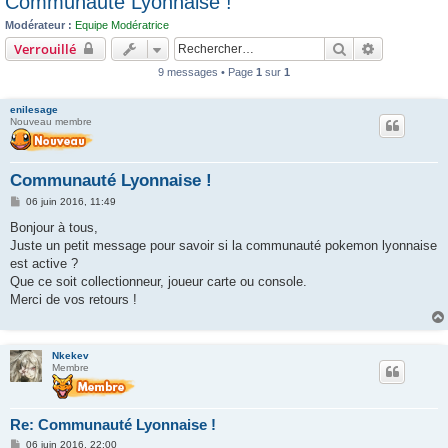
Communauté Lyonnaise !
c
Modérateur :
Equipe Modératrice
h
Rechercher
Recherche 
Verrouillé
e
9 messages • Page
1
sur
1
r
enilesage
Nouveau membre
Communauté Lyonnaise !
M
06 juin 2016, 11:49
e
s
Bonjour à tous,
s
Juste un petit message pour savoir si la communauté pokemon lyonnaise
a
g
est active ?
e
Que ce soit collectionneur, joueur carte ou console.
Merci de vos retours !
Nkekev
Membre
Re: Communauté Lyonnaise !
M
06 juin 2016, 22:00