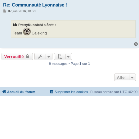
Re: Communauté Lyonnaise !
M
07 juin 2016, 01:22
e
s
s
PrettyKunoichi a écrit :
a
g
Team
Galeking
e
Verrouillé
9 messages • Page
1
sur
1
Aller
Accueil du forum
Supprimer les cookies
Fuseau horaire sur
UTC+02:00