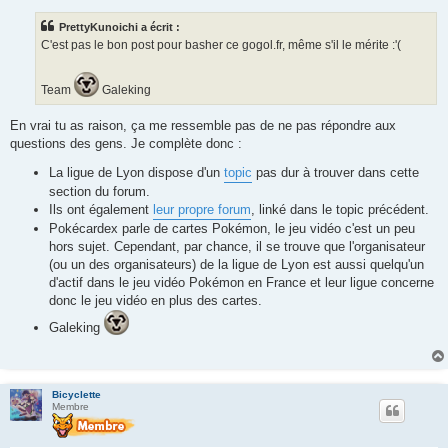
s
s
PrettyKunoichi a écrit :
a
g
C'est pas le bon post pour basher ce gogol.fr, même s'il le mérite :'(
e
Team
Galeking
En vrai tu as raison, ça me ressemble pas de ne pas répondre aux
questions des gens. Je complète donc :
La ligue de Lyon dispose d'un
topic
pas dur à trouver dans cette
section du forum.
Ils ont également
leur propre forum
, linké dans le topic précédent.
Pokécardex parle de cartes Pokémon, le jeu vidéo c'est un peu
hors sujet. Cependant, par chance, il se trouve que l'organisateur
(ou un des organisateurs) de la ligue de Lyon est aussi quelqu'un
d'actif dans le jeu vidéo Pokémon en France et leur ligue concerne
donc le jeu vidéo en plus des cartes.
Galeking
Bicyclette
Membre