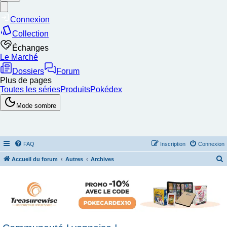
FAQ
Inscription
Connexion
Accueil du forum
Autres
Archives
e
c
h
e
r