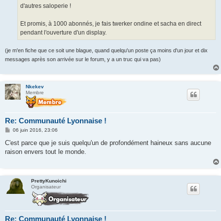
d'autres saloperie !
Et promis, à 1000 abonnés, je fais twerker ondine et sacha en direct
pendant l'ouverture d'un display.
(je m'en fiche que ce soit une blague, quand quelqu'un poste ça moins d'un jour et dix
messages après son arrivée sur le forum, y a un truc qui va pas)
Nkekev
Membre
Re: Communauté Lyonnaise !
M
06 juin 2016, 23:06
e
s
C'est parce que je suis quelqu'un de profondément haineux sans aucune
s
raison envers tout le monde.
a
g
e
PrettyKunoichi
Organisateur
Re: Communauté Lyonnaise !