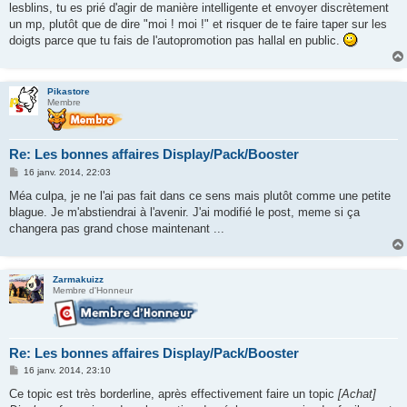
s
lesblins, tu es prié d'agir de manière intelligente et envoyer discrètement
s
un mp, plutôt que de dire "moi ! moi !" et risquer de te faire taper sur les
a
g
doigts parce que tu fais de l'autopromotion pas hallal en public.
e
Pikastore
Membre
Re: Les bonnes affaires Display/Pack/Booster
M
16 janv. 2014, 22:03
e
s
Méa culpa, je ne l'ai pas fait dans ce sens mais plutôt comme une petite
s
blague. Je m'abstiendrai à l'avenir. J'ai modifié le post, meme si ça
a
g
changera pas grand chose maintenant ...
e
Zarmakuizz
Membre d'Honneur
Re: Les bonnes affaires Display/Pack/Booster
M
16 janv. 2014, 23:10
e
s
Ce topic est très borderline, après effectivement faire un topic
[Achat]
s