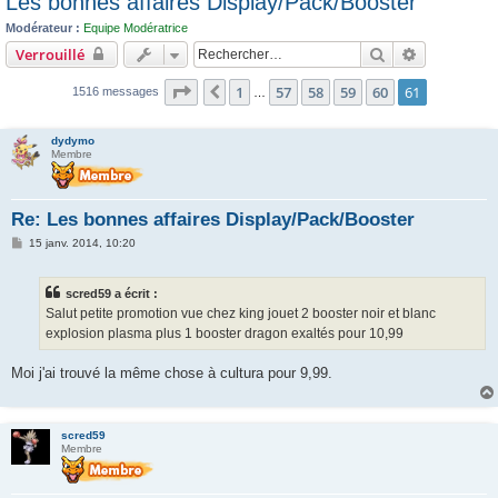
Les bonnes affaires Display/Pack/Booster
c
Modérateur :
Equipe Modératrice
h
Rechercher
Recherche 
Verrouillé
e
Page
61
sur
61
1
57
58
59
60
61
r
Précédent
1516 messages
…
dydymo
Membre
Re: Les bonnes affaires Display/Pack/Booster
M
15 janv. 2014, 10:20
e
s
s
scred59 a écrit :
a
g
Salut petite promotion vue chez king jouet 2 booster noir et blanc
e
explosion plasma plus 1 booster dragon exaltés pour 10,99
Moi j'ai trouvé la même chose à cultura pour 9,99.
scred59
Membre