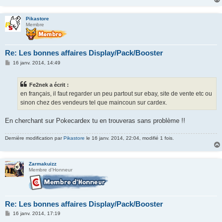
e
Pikastore
Membre
Re: Les bonnes affaires Display/Pack/Booster
M
16 janv. 2014, 14:49
e
s
s
Fe2nek a écrit :
a
g
en français, il faut regarder un peu partout sur ebay, site de vente etc ou
e
sinon chez des vendeurs tel que maincoun sur cardex.
En cherchant sur Pokecardex tu en trouveras sans problème !!
Dernière modification par
Pikastore
le 16 janv. 2014, 22:04, modifié 1 fois.
Zarmakuizz
Membre d'Honneur
Re: Les bonnes affaires Display/Pack/Booster
M
16 janv. 2014, 17:19
e