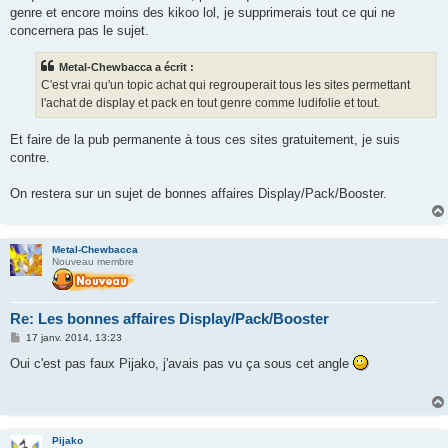
e
genre et encore moins des kikoo lol, je supprimerais tout ce qui ne
concernera pas le sujet.
Metal-Chewbacca a écrit :
C'est vrai qu'un topic achat qui regrouperait tous les sites permettant
l'achat de display et pack en tout genre comme ludifolie et tout.
Et faire de la pub permanente à tous ces sites gratuitement, je suis
contre.
On restera sur un sujet de bonnes affaires Display/Pack/Booster.
Metal-Chewbacca
Nouveau membre
Re: Les bonnes affaires Display/Pack/Booster
M
17 janv. 2014, 13:23
e
s
Oui c'est pas faux Pijako, j'avais pas vu ça sous cet angle
s
a
g
e
Pijako