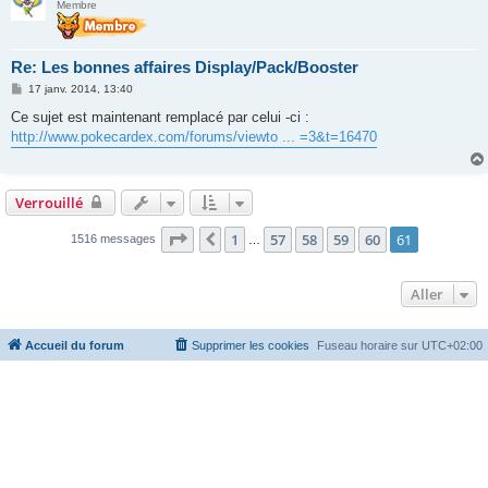
Membre
Re: Les bonnes affaires Display/Pack/Booster
M
17 janv. 2014, 13:40
e
s
Ce sujet est maintenant remplacé par celui -ci :
s
http://www.pokecardex.com/forums/viewto ... =3&t=16470
a
g
e
Verrouillé
Page
61
sur
61
1
57
58
59
60
61
Précédent
1516 messages
…
Aller
Accueil du forum
Supprimer les cookies
Fuseau horaire sur
UTC+02:00