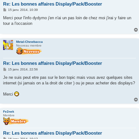
Re: Les bonnes affaires Display/Pack/Booster
M
15 janv. 2014, 10:39
e
s
Merci pour l'info dydymo j'en n'ai un pas loin de chez moi j'irai y faire un
s
tour a l'occasion
a
g
e
Metal-Chewbacca
Nouveau membre
Re: Les bonnes affaires Display/Pack/Booster
M
15 janv. 2014, 22:56
e
s
Je ne suis peut etre pas sur le bon topic mais vous avez quelques sites
s
internet (si jamais on a la droit de citer ) ou je peux acheter des displays?
a
g
e
Merci
Fe2nek
Membre
Re: Les bonnes affaires Display/Pack/Booster
M
16 janv. 2014, 10:12