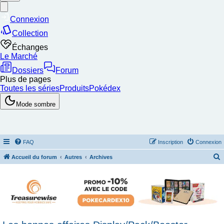
FAQ
Inscription
Connexion
Accueil du forum
Autres
Archives
e
c
h
e
r