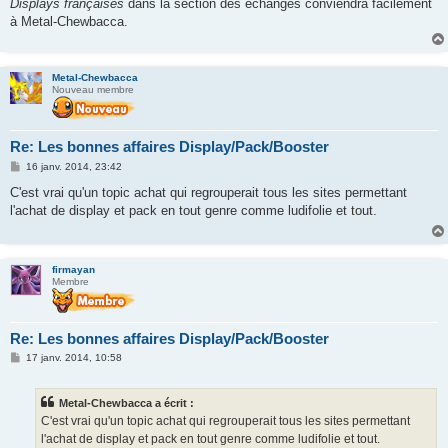
Displays françaises
dans la section des échanges conviendra facilement
a
g
à Metal-Chewbacca.
e
Metal-Chewbacca
Nouveau membre
Re: Les bonnes affaires Display/Pack/Booster
M
16 janv. 2014, 23:42
e
s
C'est vrai qu'un topic achat qui regrouperait tous les sites permettant
s
l'achat de display et pack en tout genre comme ludifolie et tout.
a
g
e
firmayan
Membre
Re: Les bonnes affaires Display/Pack/Booster
M
17 janv. 2014, 10:58
e
s
s
Metal-Chewbacca a écrit :
a
g
C'est vrai qu'un topic achat qui regrouperait tous les sites permettant
e
l'achat de display et pack en tout genre comme ludifolie et tout.