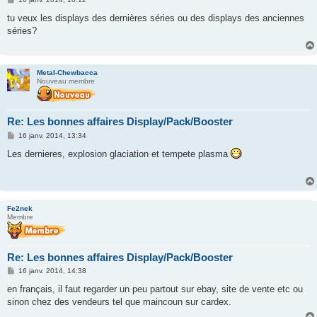
e
s
tu veux les displays des dernières séries ou des displays des anciennes
s
séries?
a
g
e
Metal-Chewbacca
Nouveau membre
Re: Les bonnes affaires Display/Pack/Booster
M
16 janv. 2014, 13:34
e
s
Les dernieres, explosion glaciation et tempete plasma
s
a
g
e
Fe2nek
Membre
Re: Les bonnes affaires Display/Pack/Booster
M
16 janv. 2014, 14:38
e
s
en français, il faut regarder un peu partout sur ebay, site de vente etc ou
s
sinon chez des vendeurs tel que maincoun sur cardex.
a
g