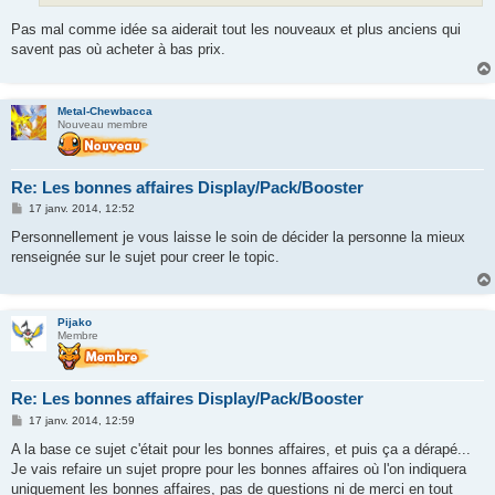
Pas mal comme idée sa aiderait tout les nouveaux et plus anciens qui
savent pas où acheter à bas prix.
Metal-Chewbacca
Nouveau membre
Re: Les bonnes affaires Display/Pack/Booster
M
17 janv. 2014, 12:52
e
s
Personnellement je vous laisse le soin de décider la personne la mieux
s
renseignée sur le sujet pour creer le topic.
a
g
e
Pijako
Membre
Re: Les bonnes affaires Display/Pack/Booster
M
17 janv. 2014, 12:59
e
s
A la base ce sujet c'était pour les bonnes affaires, et puis ça a dérapé...
s
Je vais refaire un sujet propre pour les bonnes affaires où l'on indiquera
a
g
uniquement les bonnes affaires, pas de questions ni de merci en tout