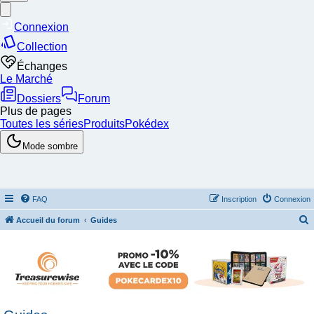
FAQ
Inscription
Connexion
Accueil du forum
Guides
e
c
h
e
r