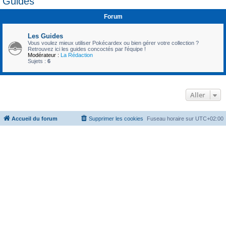
Guides
c
Forum
h
e
Les Guides
r
Vous voulez mieux utiliser Pokécardex ou bien gérer votre collection ?
Retrouvez ici les guides concoctés par l'équipe !
Modérateur :
La Rédaction
Sujets :
6
Aller
Accueil du forum
Supprimer les cookies
Fuseau horaire sur
UTC+02:00