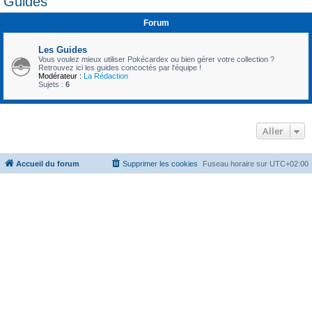
Guides
c
Forum
h
e
Les Guides
r
Vous voulez mieux utiliser Pokécardex ou bien gérer votre collection ?
Retrouvez ici les guides concoctés par l'équipe !
Modérateur :
La Rédaction
Sujets :
6
Aller
Accueil du forum
Supprimer les cookies
Fuseau horaire sur
UTC+02:00