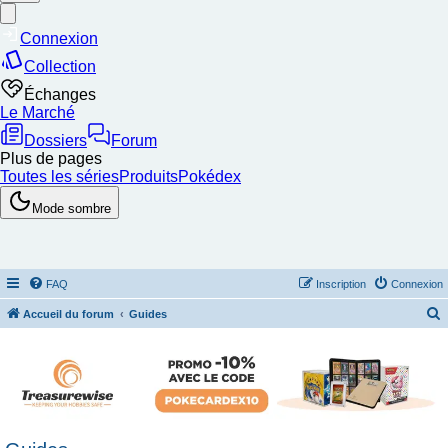
FAQ
Inscription
Connexion
Accueil du forum
Guides
e
c
h
e
r