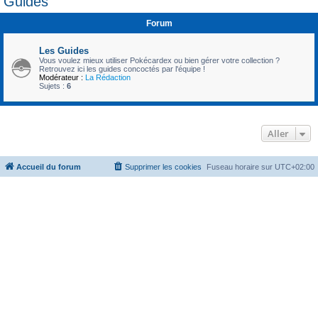
Guides
c
Forum
h
e
Les Guides
r
Vous voulez mieux utiliser Pokécardex ou bien gérer votre collection ?
Retrouvez ici les guides concoctés par l'équipe !
Modérateur :
La Rédaction
Sujets :
6
Aller
Accueil du forum
Supprimer les cookies
Fuseau horaire sur
UTC+02:00