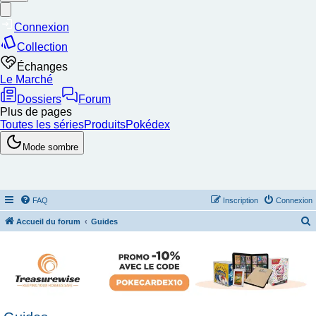
FAQ
Inscription
Connexion
Accueil du forum
Guides
e
c
h
e
r