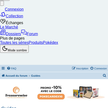
FAQ
Inscription
Connexion
Accueil du forum
Guides
e
c
h
e
r