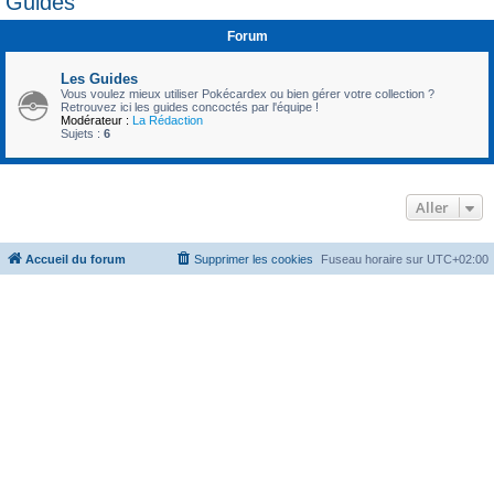
Guides
c
Forum
h
e
Les Guides
r
Vous voulez mieux utiliser Pokécardex ou bien gérer votre collection ?
Retrouvez ici les guides concoctés par l'équipe !
Modérateur :
La Rédaction
Sujets :
6
Aller
Accueil du forum
Supprimer les cookies
Fuseau horaire sur
UTC+02:00