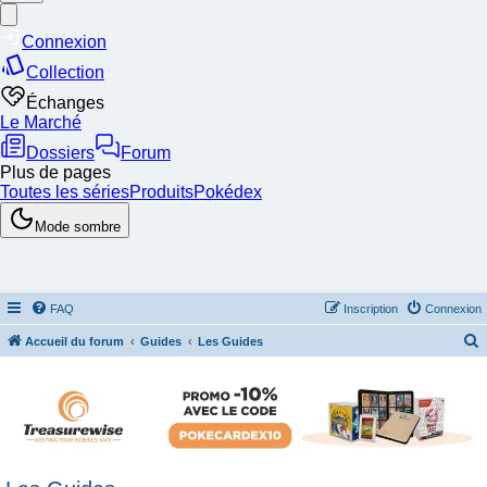
FAQ
Inscription
Connexion
Accueil du forum
Guides
Les Guides
e
c
h
e
r