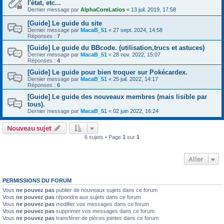
l'état, etc...
Dernier message par
AlphaCoreLatios
«
13 juil. 2019, 17:58
[Guide] Le guide du site
Dernier message par
MacaB_51
«
27 sept. 2024, 14:58
Réponses :
7
[Guide] Le guide du BBcode. (utilisation,trucs et astuces)
Dernier message par
MacaB_51
«
28 nov. 2022, 15:07
Réponses :
4
[Guide] Le guide pour bien troquer sur Pokécardex.
Dernier message par
MacaB_51
«
25 juil. 2022, 14:17
Réponses :
6
[Guide] Le guide des nouveaux membres (mais lisible par
tous).
Dernier message par
MacaB_51
«
02 juin 2022, 16:24
Nouveau sujet
6 sujets • Page
1
sur
1
Aller
PERMISSIONS DU FORUM
Vous
ne pouvez pas
publier de nouveaux sujets dans ce forum
Vous
ne pouvez pas
répondre aux sujets dans ce forum
Vous
ne pouvez pas
modifier vos messages dans ce forum
Vous
ne pouvez pas
supprimer vos messages dans ce forum
Vous
ne pouvez pas
transférer de pièces jointes dans ce forum