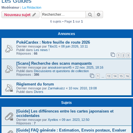
Les Guides
c
Modérateur :
La Rédaction
h
Rechercher
Recherche avanc
Nouveau sujet
e
6 sujets • Page
1
sur
1
r
Annonces
PokéCardex : Notre feuille de route 2026
Dernier message par
Tibo31
«
08 juin 2026, 10:11
Publié dans
Les news !
Réponses :
66
1
2
3
[Scans] Recherche des scans manquants
Dernier message par
anoukserrano45
«
22 nov. 2025, 18:16
Publié dans
Discussions et questions de collection
Réponses :
386
1
13
14
15
16
…
Règlement du forum
Dernier message par
Zarmakuizz
«
10 nov. 2010, 19:08
Publié dans
Divers
Sujets
[Guide] Les différences entre les cartes japonaises et
occidentales
Dernier message par
Xyelios
«
09 avr. 2023, 12:50
Réponses :
7
[Guide] FAQ générale : Estimation, Envois postaux, Evaluer