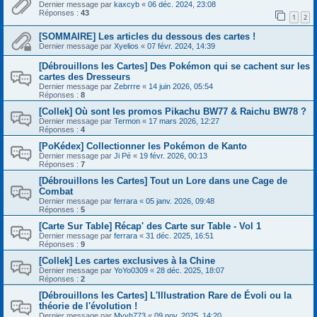
Dernier message par
kaxcyb
«
06 déc. 2024, 23:08
Réponses :
43
1
2
[SOMMAIRE] Les articles du dessous des cartes !
Dernier message par
Xyelios
«
07 févr. 2024, 14:39
[Débrouillons les Cartes] Des Pokémon qui se cachent sur les
cartes des Dresseurs
Dernier message par
Zebrrre
«
14 juin 2026, 05:54
Réponses :
8
[Collek] Où sont les promos Pikachu BW77 & Raichu BW78 ?
Dernier message par
Termon
«
17 mars 2026, 12:27
Réponses :
4
[PoKédex] Collectionner les Pokémon de Kanto
Dernier message par
Ji Pé
«
19 févr. 2026, 00:13
Réponses :
7
[Débrouillons les Cartes] Tout un Lore dans une Cage de
Combat
Dernier message par
ferrara
«
05 janv. 2026, 09:48
Réponses :
5
[Carte Sur Table] Récap' des Carte sur Table - Vol 1
Dernier message par
ferrara
«
31 déc. 2025, 16:51
Réponses :
9
[Collek] Les cartes exclusives à la Chine
Dernier message par
YoYo0309
«
28 déc. 2025, 18:07
Réponses :
2
[Débrouillons les Cartes] L'Illustration Rare de Évoli ou la
théorie de l'évolution !
Dernier message par
Myvh773
«
09 nov. 2025, 14:20