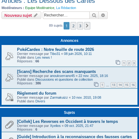
Articles : Les Dessous des Cartes
c
Modérateurs :
Equipe Modératrice
,
La Rédaction
h
Rechercher
Recherche avanc
Nouveau sujet
e
1
2
3
r
Suivant
89 sujets
Annonces
PokéCardex : Notre feuille de route 2026
Dernier message par
Tibo31
«
08 juin 2026, 10:11
Publié dans
Les news !
Réponses :
66
1
2
3
[Scans] Recherche des scans manquants
Dernier message par
anoukserrano45
«
22 nov. 2025, 18:16
Publié dans
Discussions et questions de collection
Réponses :
386
1
13
14
15
16
…
Règlement du forum
Dernier message par
Zarmakuizz
«
10 nov. 2010, 19:08
Publié dans
Divers
Sujets
[Collek] Les Reverses en Occident à travers le temps
Dernier message par
Xyelios
«
09 oct. 2025, 21:47
Réponses :
6
[Guide] Introduction à la reconnaissance des fausses cartes