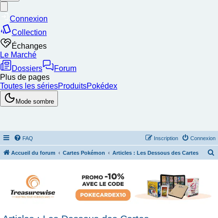
FAQ
Inscription
Connexion
Accueil du forum
Cartes Pokémon
Articles : Les Dessous des Cartes
e
c
h
e
r