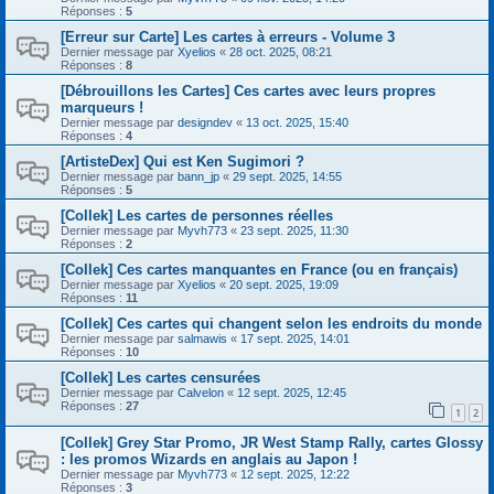
Réponses :
5
[Erreur sur Carte] Les cartes à erreurs - Volume 3
Dernier message par
Xyelios
«
28 oct. 2025, 08:21
Réponses :
8
[Débrouillons les Cartes] Ces cartes avec leurs propres
marqueurs !
Dernier message par
designdev
«
13 oct. 2025, 15:40
Réponses :
4
[ArtisteDex] Qui est Ken Sugimori ?
Dernier message par
bann_jp
«
29 sept. 2025, 14:55
Réponses :
5
[Collek] Les cartes de personnes réelles
Dernier message par
Myvh773
«
23 sept. 2025, 11:30
Réponses :
2
[Collek] Ces cartes manquantes en France (ou en français)
Dernier message par
Xyelios
«
20 sept. 2025, 19:09
Réponses :
11
[Collek] Ces cartes qui changent selon les endroits du monde
Dernier message par
salmawis
«
17 sept. 2025, 14:01
Réponses :
10
[Collek] Les cartes censurées
Dernier message par
Calvelon
«
12 sept. 2025, 12:45
Réponses :
27
1
2
[Collek] Grey Star Promo, JR West Stamp Rally, cartes Glossy
: les promos Wizards en anglais au Japon !
Dernier message par
Myvh773
«
12 sept. 2025, 12:22
Réponses :
3