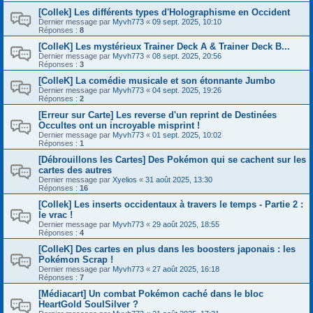
[Collek] Les différents types d'Holographisme en Occident
Dernier message par
Myvh773
«
09 sept. 2025, 10:10
Réponses :
8
[ColleK] Les mystérieux Trainer Deck A & Trainer Deck B...
Dernier message par
Myvh773
«
08 sept. 2025, 20:56
Réponses :
3
[ColleK] La comédie musicale et son étonnante Jumbo
Dernier message par
Myvh773
«
04 sept. 2025, 19:26
Réponses :
2
[Erreur sur Carte] Les reverse d'un reprint de Destinées
Occultes ont un incroyable misprint !
Dernier message par
Myvh773
«
01 sept. 2025, 10:02
Réponses :
1
[Débrouillons les Cartes] Des Pokémon qui se cachent sur les
cartes des autres
Dernier message par
Xyelios
«
31 août 2025, 13:30
Réponses :
16
[Collek] Les inserts occidentaux à travers le temps - Partie 2 :
le vrac !
Dernier message par
Myvh773
«
29 août 2025, 18:55
Réponses :
4
[ColleK] Des cartes en plus dans les boosters japonais : les
Pokémon Scrap !
Dernier message par
Myvh773
«
27 août 2025, 16:18
Réponses :
7
[Médiacart] Un combat Pokémon caché dans le bloc
HeartGold SoulSilver ?