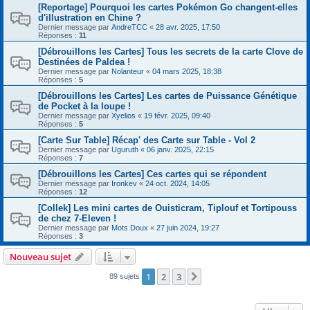
[Reportage] Pourquoi les cartes Pokémon Go changent-elles
d'illustration en Chine ?
Dernier message par
AndreTCC
«
28 avr. 2025, 17:50
Réponses :
11
[Débrouillons les Cartes] Tous les secrets de la carte Clove de
Destinées de Paldea !
Dernier message par
Nolanteur
«
04 mars 2025, 18:38
Réponses :
5
[Débrouillons les Cartes] Les cartes de Puissance Génétique
de Pocket à la loupe !
Dernier message par
Xyelios
«
19 févr. 2025, 09:40
Réponses :
5
[Carte Sur Table] Récap' des Carte sur Table - Vol 2
Dernier message par
Uguruth
«
06 janv. 2025, 22:15
Réponses :
7
[Débrouillons les Cartes] Ces cartes qui se répondent
Dernier message par
Ironkev
«
24 oct. 2024, 14:05
Réponses :
12
[Collek] Les mini cartes de Ouisticram, Tiplouf et Tortipouss
de chez 7-Eleven !
Dernier message par
Mots Doux
«
27 juin 2024, 19:27
Réponses :
3
Nouveau sujet
1
2
3
Suivant
89 sujets