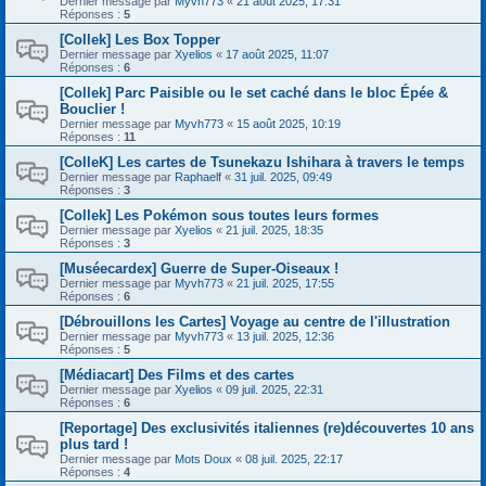
Dernier message par
Myvh773
«
21 août 2025, 17:31
Réponses :
5
[Collek] Les Box Topper
Dernier message par
Xyelios
«
17 août 2025, 11:07
Réponses :
6
[Collek] Parc Paisible ou le set caché dans le bloc Épée &
Bouclier !
Dernier message par
Myvh773
«
15 août 2025, 10:19
Réponses :
11
[ColleK] Les cartes de Tsunekazu Ishihara à travers le temps
Dernier message par
Raphaelf
«
31 juil. 2025, 09:49
Réponses :
3
[Collek] Les Pokémon sous toutes leurs formes
Dernier message par
Xyelios
«
21 juil. 2025, 18:35
Réponses :
3
[Muséecardex] Guerre de Super-Oiseaux !
Dernier message par
Myvh773
«
21 juil. 2025, 17:55
Réponses :
6
[Débrouillons les Cartes] Voyage au centre de l'illustration
Dernier message par
Myvh773
«
13 juil. 2025, 12:36
Réponses :
5
[Médiacart] Des Films et des cartes
Dernier message par
Xyelios
«
09 juil. 2025, 22:31
Réponses :
6
[Reportage] Des exclusivités italiennes (re)découvertes 10 ans
plus tard !
Dernier message par
Mots Doux
«
08 juil. 2025, 22:17
Réponses :
4