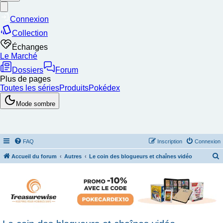
FAQ
Inscription
Connexion
Accueil du forum
Autres
Le coin des blogueurs et chaînes vidéo
e
c
h
e
r