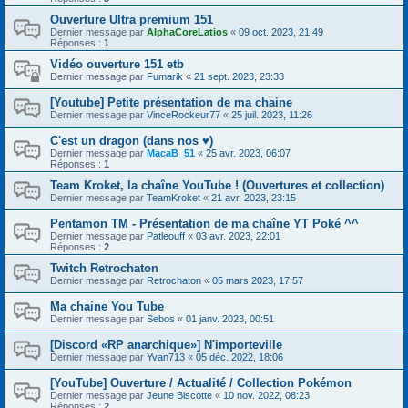
Ouverture Ultra premium 151
Dernier message par
AlphaCoreLatios
«
09 oct. 2023, 21:49
Réponses :
1
Vidéo ouverture 151 etb
Dernier message par
Fumarik
«
21 sept. 2023, 23:33
[Youtube] Petite présentation de ma chaine
Dernier message par
VinceRockeur77
«
25 juil. 2023, 11:26
C'est un dragon (dans nos ♥️)
Dernier message par
MacaB_51
«
25 avr. 2023, 06:07
Réponses :
1
Team Kroket, la chaîne YouTube ! (Ouvertures et collection)
Dernier message par
TeamKroket
«
21 avr. 2023, 23:15
Pentamon TM - Présentation de ma chaîne YT Poké ^^
Dernier message par
Patleouff
«
03 avr. 2023, 22:01
Réponses :
2
Twitch Retrochaton
Dernier message par
Retrochaton
«
05 mars 2023, 17:57
Ma chaine You Tube
Dernier message par
Sebos
«
01 janv. 2023, 00:51
[Discord «RP anarchique»] N'importeville
Dernier message par
Yvan713
«
05 déc. 2022, 18:06
[YouTube] Ouverture / Actualité / Collection Pokémon
Dernier message par
Jeune Biscotte
«
10 nov. 2022, 08:23
Réponses :
2