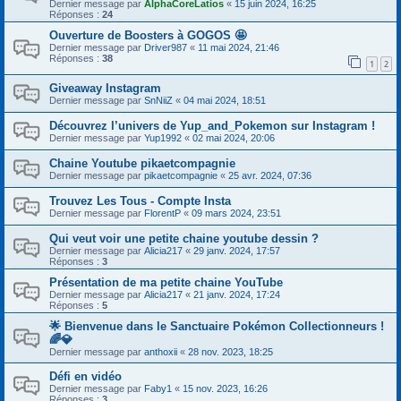
Dernier message par
AlphaCoreLatios
«
15 juin 2024, 16:25
Réponses :
24
Ouverture de Boosters à GOGOS 🤩
Dernier message par
Driver987
«
11 mai 2024, 21:46
Réponses :
38
1
2
Giveaway Instagram
Dernier message par
SnNiiZ
«
04 mai 2024, 18:51
Découvrez l’univers de Yup_and_Pokemon sur Instagram !
Dernier message par
Yup1992
«
02 mai 2024, 20:06
Chaine Youtube pikaetcompagnie
Dernier message par
pikaetcompagnie
«
25 avr. 2024, 07:36
Trouvez Les Tous - Compte Insta
Dernier message par
FlorentP
«
09 mars 2024, 23:51
Qui veut voir une petite chaine youtube dessin ?
Dernier message par
Alicia217
«
29 janv. 2024, 17:57
Réponses :
3
Présentation de ma petite chaine YouTube
Dernier message par
Alicia217
«
21 janv. 2024, 17:24
Réponses :
5
🌟 Bienvenue dans le Sanctuaire Pokémon Collectionneurs !
🌈💎
Dernier message par
anthoxii
«
28 nov. 2023, 18:25
Défi en vidéo
Dernier message par
Faby1
«
15 nov. 2023, 16:26
Réponses :
3