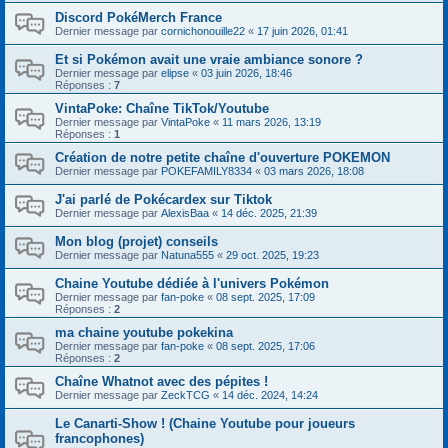
Discord PokéMerch France
Dernier message par
cornichonouille22
«
17 juin 2026, 01:41
Et si Pokémon avait une vraie ambiance sonore ?
Dernier message par
elipse
«
03 juin 2026, 18:46
Réponses :
7
VintaPoke: Chaîne TikTok/Youtube
Dernier message par
VintaPoke
«
11 mars 2026, 13:19
Réponses :
1
Création de notre petite chaîne d'ouverture POKEMON
Dernier message par
POKEFAMILY8334
«
03 mars 2026, 18:08
J'ai parlé de Pokécardex sur Tiktok
Dernier message par
AlexisBaa
«
14 déc. 2025, 21:39
Mon blog (projet) conseils
Dernier message par
Natuna555
«
29 oct. 2025, 19:23
Chaine Youtube dédiée à l'univers Pokémon
Dernier message par
fan-poke
«
08 sept. 2025, 17:09
Réponses :
2
ma chaine youtube pokekina
Dernier message par
fan-poke
«
08 sept. 2025, 17:06
Réponses :
2
Chaîne Whatnot avec des pépites !
Dernier message par
ZeckTCG
«
14 déc. 2024, 14:24
Le Canarti-Show ! (Chaine Youtube pour joueurs
francophones)