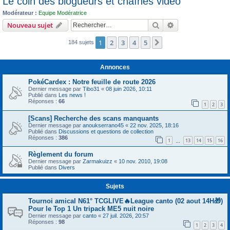
Le coin des blogueurs et chaînes vidéo
c
Modérateur :
Equipe Modératrice
h
Rechercher
Recherche avanc
Nouveau sujet
e
1
2
3
4
5
r
Suivant
184 sujets
Annonces
PokéCardex : Notre feuille de route 2026
Dernier message par
Tibo31
«
08 juin 2026, 10:11
Publié dans
Les news !
Réponses :
66
1
2
3
[Scans] Recherche des scans manquants
Dernier message par
anoukserrano45
«
22 nov. 2025, 18:16
Publié dans
Discussions et questions de collection
Réponses :
386
1
13
14
15
16
…
Règlement du forum
Dernier message par
Zarmakuizz
«
10 nov. 2010, 19:08
Publié dans
Divers
Sujets
Tournoi amical N61° TCGLIVE🔥League canto (02 aout 14H🎁)
Pour le Top 1 Un tripack ME5 nuit noire
Dernier message par
canto
«
27 juil. 2026, 20:57
Réponses :
98
1
2
3
4