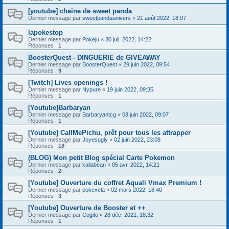
[youtube] chaine de sweet panda
Dernier message par
sweetpandaunivers
«
21 août 2022, 18:07
lapokestop
Dernier message par
Pokeju
«
30 juil. 2022, 14:22
Réponses :
1
BoosterQuest - DINGUERIE de GIVEAWAY
Dernier message par
BoosterQuest
«
29 juin 2022, 09:54
Réponses :
9
[Twitch] Lives openings !
Dernier message par
Nypure
«
19 juin 2022, 09:35
Réponses :
1
[Youtube]Barbaryan
Dernier message par
Barbaryantcg
«
08 juin 2022, 09:07
Réponses :
1
[Youtube] CallMePichu, prêt pour tous les attrapper
Dernier message par
Joyesugly
«
02 juin 2022, 23:08
Réponses :
18
(BLOG) Mon petit Blog spécial Carte Pokemon
Dernier message par
kallabean
«
05 avr. 2022, 14:21
Réponses :
2
[Youtube] Ouverture du coffret Aquali Vmax Premium !
Dernier message par
pokexela
«
02 mars 2022, 18:40
Réponses :
3
[Youtube] Ouverture de Booster et ++
Dernier message par
Cogito
«
28 déc. 2021, 18:32
Réponses :
1