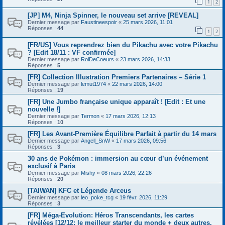
1
2
[JP] M4, Ninja Spinner, le nouveau set arrive [REVEAL]
Dernier message par
Faustineespoir
«
25 mars 2026, 11:01
Réponses :
44
1
2
[FR/US] Vous reprendrez bien du Pikachu avec votre Pikachu
? [Edit 18/11 : VF confirmée]
Dernier message par
RoiDeCoeurs
«
23 mars 2026, 14:33
Réponses :
5
[FR] Collection Illustration Premiers Partenaires – Série 1
Dernier message par
lemut1974
«
22 mars 2026, 14:00
Réponses :
19
[FR] Une Jumbo française unique apparaît ! [Edit : Et une
nouvelle !]
Dernier message par
Termon
«
17 mars 2026, 12:13
Réponses :
10
[FR] Les Avant-Première Équilibre Parfait à partir du 14 mars
Dernier message par
Angell_SnW
«
17 mars 2026, 09:56
Réponses :
3
30 ans de Pokémon : immersion au cœur d’un événement
exclusif à Paris
Dernier message par
Mishy
«
08 mars 2026, 22:26
Réponses :
20
[TAIWAN] KFC et Légende Arceus
Dernier message par
leo_poke_tcg
«
19 févr. 2026, 11:29
Réponses :
3
[FR] Méga-Evolution: Héros Transcendants, les cartes
révélées [12/12: le meilleur starter du monde + deux autres,