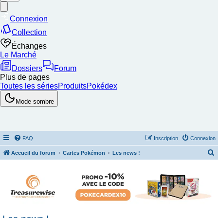
FAQ
Inscription
Connexion
Accueil du forum
Cartes Pokémon
Les news !
e
c
h
e
r