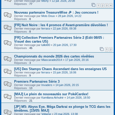
Dernier message par
Mishy
«
12 juil. 2026, 20:08
Réponses :
77
1
2
3
4
Nouveau partenaire TreasureWise 🎉 : Jeu concours !
Dernier message par
Mots Doux
«
28 juin 2026, 14:22
Réponses :
8
[FR] Nuit Noire : les 4 promos d’Avant-première dévoilées !
Dernier message par
ferrara
«
22 juin 2026, 09:38
Réponses :
8
[FR] Collection Premiers Partenaires Série 2 (Edit 08/05 :
Visuel des cartes US)
Dernier message par
lulilol00
«
20 juin 2026, 17:30
Réponses :
45
1
2
Championnats du monde 2026 des cartes révélées
Dernier message par
Miascarade2014
«
17 juin 2026, 20:16
Réponses :
3
[US] Des Stamps Chaos Ascendant dans les enseignes US
Dernier message par
ferrara
«
15 juin 2026, 16:06
Réponses :
9
Premiers Partenaires Série 3
Dernier message par
Invaders
«
14 juin 2026, 20:15
Réponses :
13
[MAJ] Le plein de nouveautés sur PokéCardex!
Dernier message par
Kamiliana Akhulnir
«
14 juin 2026, 18:50
Réponses :
21
[JP] M5: Abyss Eye. Méga Darkrai ex plonge le TCG dans les
ténèbres. [15/05: MAJ]
Dernier message par
Voltame
«
23 mai 2026, 13:38