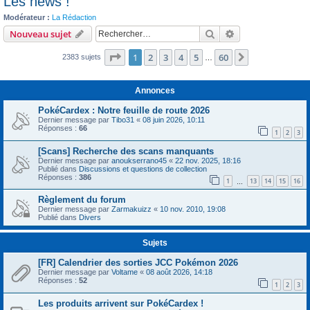
Les news !
c
Modérateur :
La Rédaction
h
Rechercher
Recherche avanc
Nouveau sujet
e
Page
1
sur
60
1
2
3
4
5
60
r
Suivant
2383 sujets
…
Annonces
PokéCardex : Notre feuille de route 2026
Dernier message par
Tibo31
«
08 juin 2026, 10:11
Réponses :
66
1
2
3
[Scans] Recherche des scans manquants
Dernier message par
anoukserrano45
«
22 nov. 2025, 18:16
Publié dans
Discussions et questions de collection
Réponses :
386
1
13
14
15
16
…
Règlement du forum
Dernier message par
Zarmakuizz
«
10 nov. 2010, 19:08
Publié dans
Divers
Sujets
[FR] Calendrier des sorties JCC Pokémon 2026
Dernier message par
Voltame
«
08 août 2026, 14:18
Réponses :
52
1
2
3
Les produits arrivent sur PokéCardex !