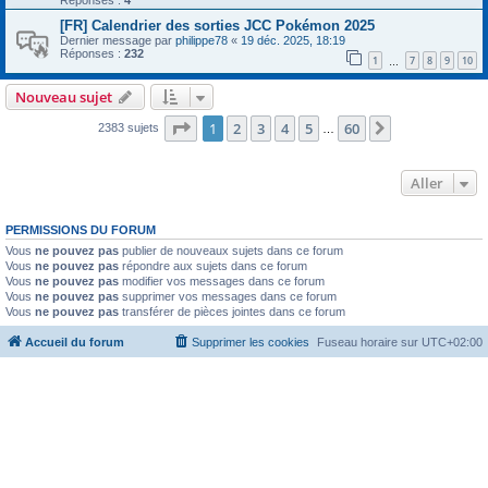
Réponses :
4
[FR] Calendrier des sorties JCC Pokémon 2025
Dernier message par
philippe78
«
19 déc. 2025, 18:19
Réponses :
232
1
7
8
9
10
…
Nouveau sujet
Page
1
sur
60
1
2
3
4
5
60
Suivant
2383 sujets
…
Aller
PERMISSIONS DU FORUM
Vous
ne pouvez pas
publier de nouveaux sujets dans ce forum
Vous
ne pouvez pas
répondre aux sujets dans ce forum
Vous
ne pouvez pas
modifier vos messages dans ce forum
Vous
ne pouvez pas
supprimer vos messages dans ce forum
Vous
ne pouvez pas
transférer de pièces jointes dans ce forum
Accueil du forum
Supprimer les cookies
Fuseau horaire sur
UTC+02:00