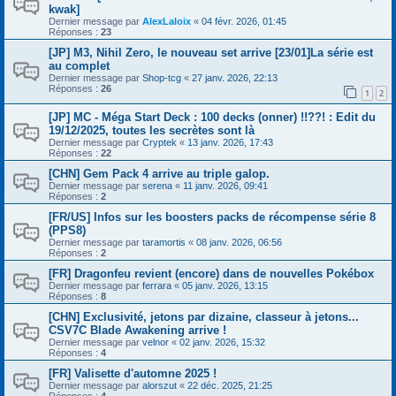
kwak]
Dernier message par
AlexLaloix
«
04 févr. 2026, 01:45
Réponses :
23
[JP] M3, Nihil Zero, le nouveau set arrive [23/01]La série est
au complet
Dernier message par
Shop-tcg
«
27 janv. 2026, 22:13
Réponses :
26
1
2
[JP] MC - Méga Start Deck : 100 decks (onner) !!??! : Edit du
19/12/2025, toutes les secrètes sont là
Dernier message par
Cryptek
«
13 janv. 2026, 17:43
Réponses :
22
[CHN] Gem Pack 4 arrive au triple galop.
Dernier message par
serena
«
11 janv. 2026, 09:41
Réponses :
2
[FR/US] Infos sur les boosters packs de récompense série 8
(PPS8)
Dernier message par
taramortis
«
08 janv. 2026, 06:56
Réponses :
2
[FR] Dragonfeu revient (encore) dans de nouvelles Pokébox
Dernier message par
ferrara
«
05 janv. 2026, 13:15
Réponses :
8
[CHN] Exclusivité, jetons par dizaine, classeur à jetons...
CSV7C Blade Awakening arrive !
Dernier message par
velnor
«
02 janv. 2026, 15:32
Réponses :
4
[FR] Valisette d'automne 2025 !
Dernier message par
alorszut
«
22 déc. 2025, 21:25