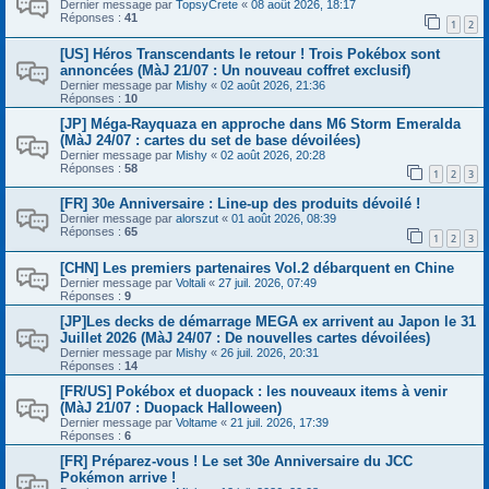
Dernier message par
TopsyCrete
«
08 août 2026, 18:17
Réponses :
41
1
2
[US] Héros Transcendants le retour ! Trois Pokébox sont
annoncées (MàJ 21/07 : Un nouveau coffret exclusif)
Dernier message par
Mishy
«
02 août 2026, 21:36
Réponses :
10
[JP] Méga-Rayquaza en approche dans M6 Storm Emeralda
(MàJ 24/07 : cartes du set de base dévoilées)
Dernier message par
Mishy
«
02 août 2026, 20:28
Réponses :
58
1
2
3
[FR] 30e Anniversaire : Line-up des produits dévoilé !
Dernier message par
alorszut
«
01 août 2026, 08:39
Réponses :
65
1
2
3
[CHN] Les premiers partenaires Vol.2 débarquent en Chine
Dernier message par
Voltali
«
27 juil. 2026, 07:49
Réponses :
9
[JP]Les decks de démarrage MEGA ex arrivent au Japon le 31
Juillet 2026 (MàJ 24/07 : De nouvelles cartes dévoilées)
Dernier message par
Mishy
«
26 juil. 2026, 20:31
Réponses :
14
[FR/US] Pokébox et duopack : les nouveaux items à venir
(MàJ 21/07 : Duopack Halloween)
Dernier message par
Voltame
«
21 juil. 2026, 17:39
Réponses :
6
[FR] Préparez-vous ! Le set 30e Anniversaire du JCC
Pokémon arrive !