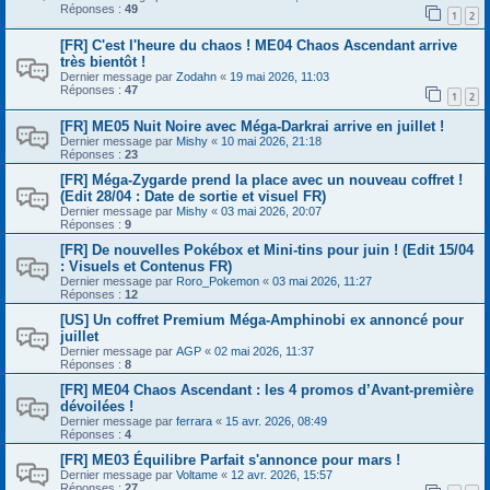
Réponses :
49
1
2
[FR] C'est l'heure du chaos ! ME04 Chaos Ascendant arrive
très bientôt !
Dernier message par
Zodahn
«
19 mai 2026, 11:03
Réponses :
47
1
2
[FR] ME05 Nuit Noire avec Méga-Darkrai arrive en juillet !
Dernier message par
Mishy
«
10 mai 2026, 21:18
Réponses :
23
[FR] Méga-Zygarde prend la place avec un nouveau coffret !
(Edit 28/04 : Date de sortie et visuel FR)
Dernier message par
Mishy
«
03 mai 2026, 20:07
Réponses :
9
[FR] De nouvelles Pokébox et Mini-tins pour juin ! (Edit 15/04
: Visuels et Contenus FR)
Dernier message par
Roro_Pokemon
«
03 mai 2026, 11:27
Réponses :
12
[US] Un coffret Premium Méga-Amphinobi ex annoncé pour
juillet
Dernier message par
AGP
«
02 mai 2026, 11:37
Réponses :
8
[FR] ME04 Chaos Ascendant : les 4 promos d’Avant-première
dévoilées !
Dernier message par
ferrara
«
15 avr. 2026, 08:49
Réponses :
4
[FR] ME03 Équilibre Parfait s'annonce pour mars !
Dernier message par
Voltame
«
12 avr. 2026, 15:57
Réponses :
27