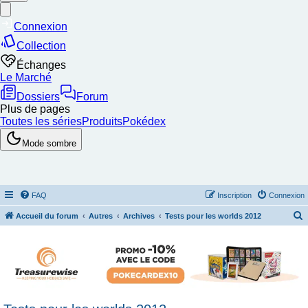
FAQ
Inscription
Connexion
Accueil du forum
Autres
Archives
Tests pour les worlds 2012
e
c
h
e
r