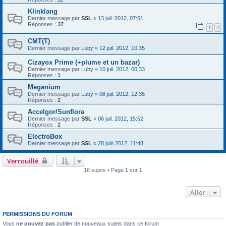
Klinklang
Dernier message par
SSL
«
13 juil. 2012, 07:51
Réponses :
37
1
2
CMT(T)
Dernier message par
Luby
«
12 juil. 2012, 10:35
Cizayox Prime (+plume et un bazar)
Dernier message par
Luby
«
10 juil. 2012, 00:33
Réponses :
1
Meganium
Dernier message par
Luby
«
08 juil. 2012, 12:35
Réponses :
2
Accelgor/Sunflora
Dernier message par
SSL
«
06 juil. 2012, 15:52
Réponses :
2
ElectroBox
Dernier message par
SSL
«
28 juin 2012, 11:48
Verrouillé
16 sujets • Page
1
sur
1
Aller
PERMISSIONS DU FORUM
Vous
ne pouvez pas
publier de nouveaux sujets dans ce forum