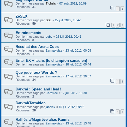
Dernier message par
Tichris
«
07 août 2012, 10:09
Réponses :
31
1
2
ZeSEX
Dernier message par
SSL
«
27 juil. 2012, 13:42
Réponses :
59
1
2
3
Entrainements
Dernier message par
Luby
«
26 juil. 2012, 00:41
Réponses :
8
Résultat des Arena Cups
Dernier message par
Zarmakuizz
«
23 juil. 2012, 00:08
Réponses :
1
Entei EX + techs (le champion canadien)
Dernier message par
Zarmakuizz
«
18 juil. 2012, 00:44
Que jouer aux Worlds ?
Dernier message par
Zarmakuizz
«
17 juil. 2012, 20:37
Réponses :
34
1
2
Darkrai : Speed and Heal !
Dernier message par
Caratroc
«
17 juil. 2012, 19:30
Réponses :
2
Darkrai/Terrakion
Dernier message par
janalex
«
15 juil. 2012, 09:16
Réponses :
28
1
2
Rafflésia/Magirêve alias Kumis
Dernier message par
Zarmakuizz
«
13 juil. 2012, 13:48
Réponses :
11