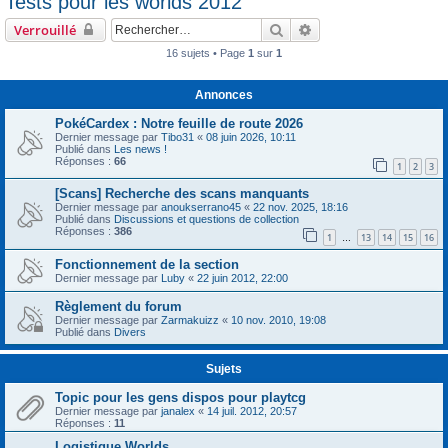
Tests pour les worlds 2012
c
Rechercher
Recherche avancée
Verrouillé
h
16 sujets • Page
1
sur
1
e
r
Annonces
PokéCardex : Notre feuille de route 2026
Dernier message par
Tibo31
«
08 juin 2026, 10:11
Publié dans
Les news !
Réponses :
66
1
2
3
[Scans] Recherche des scans manquants
Dernier message par
anoukserrano45
«
22 nov. 2025, 18:16
Publié dans
Discussions et questions de collection
Réponses :
386
1
13
14
15
16
…
Fonctionnement de la section
Dernier message par
Luby
«
22 juin 2012, 22:00
Règlement du forum
Dernier message par
Zarmakuizz
«
10 nov. 2010, 19:08
Publié dans
Divers
Sujets
Topic pour les gens dispos pour playtcg
Dernier message par
janalex
«
14 juil. 2012, 20:57
Réponses :
11
Logistique Worlds