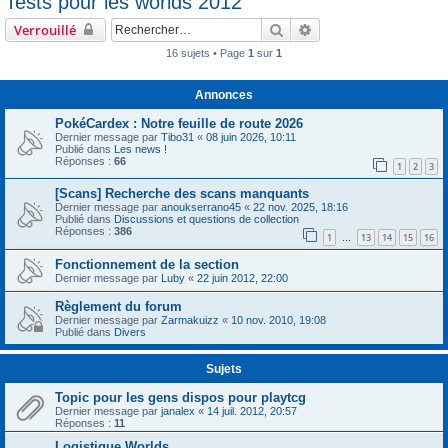
Tests pour les worlds 2012
c
Rechercher
Recherche avancée
Verrouillé
h
16 sujets • Page
1
sur
1
e
r
Annonces
PokéCardex : Notre feuille de route 2026
Dernier message par
Tibo31
«
08 juin 2026, 10:11
Publié dans
Les news !
Réponses :
66
1
2
3
[Scans] Recherche des scans manquants
Dernier message par
anoukserrano45
«
22 nov. 2025, 18:16
Publié dans
Discussions et questions de collection
Réponses :
386
1
13
14
15
16
…
Fonctionnement de la section
Dernier message par
Luby
«
22 juin 2012, 22:00
Règlement du forum
Dernier message par
Zarmakuizz
«
10 nov. 2010, 19:08
Publié dans
Divers
Sujets
Topic pour les gens dispos pour playtcg
Dernier message par
janalex
«
14 juil. 2012, 20:57
Réponses :
11
Logistique Worlds