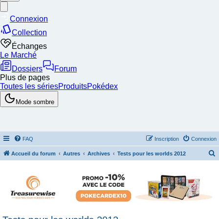
FAQ
Inscription
Connexion
Accueil du forum
Autres
Archives
Tests pour les worlds 2012
e
c
h
e
r