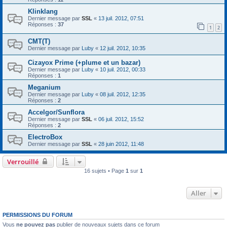
Klinklang
Dernier message par
SSL
«
13 juil. 2012, 07:51
Réponses :
37
1
2
CMT(T)
Dernier message par
Luby
«
12 juil. 2012, 10:35
Cizayox Prime (+plume et un bazar)
Dernier message par
Luby
«
10 juil. 2012, 00:33
Réponses :
1
Meganium
Dernier message par
Luby
«
08 juil. 2012, 12:35
Réponses :
2
Accelgor/Sunflora
Dernier message par
SSL
«
06 juil. 2012, 15:52
Réponses :
2
ElectroBox
Dernier message par
SSL
«
28 juin 2012, 11:48
Verrouillé
16 sujets • Page
1
sur
1
Aller
PERMISSIONS DU FORUM
Vous
ne pouvez pas
publier de nouveaux sujets dans ce forum