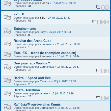
Dernier message par
Tichris
«
07 août 2012, 10:09
Réponses :
31
1
2
ZeSEX
Dernier message par
SSL
«
27 juil. 2012, 13:42
Réponses :
59
1
2
3
Entrainements
Dernier message par
Luby
«
26 juil. 2012, 00:41
Réponses :
8
Résultat des Arena Cups
Dernier message par
Zarmakuizz
«
23 juil. 2012, 00:08
Réponses :
1
Entei EX + techs (le champion canadien)
Dernier message par
Zarmakuizz
«
18 juil. 2012, 00:44
Que jouer aux Worlds ?
Dernier message par
Zarmakuizz
«
17 juil. 2012, 20:37
Réponses :
34
1
2
Darkrai : Speed and Heal !
Dernier message par
Caratroc
«
17 juil. 2012, 19:30
Réponses :
2
Darkrai/Terrakion
Dernier message par
janalex
«
15 juil. 2012, 09:16
Réponses :
28
1
2
Rafflésia/Magirêve alias Kumis
Dernier message par
Zarmakuizz
«
13 juil. 2012, 13:48
Réponses :
11