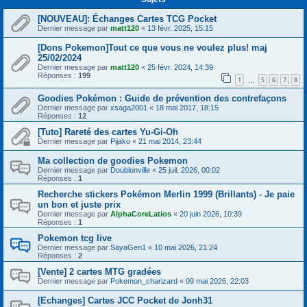
[NOUVEAU]: Échanges Cartes TCG Pocket
Dernier message par
matt120
«
13 févr. 2025, 15:15
[Dons Pokemon]Tout ce que vous ne voulez plus! maj
25/02/2024
Dernier message par
matt120
«
25 févr. 2024, 14:39
Réponses :
199
1
5
6
7
8
…
Goodies Pokémon : Guide de prévention des contrefaçons
Dernier message par
xsaga2001
«
18 mai 2017, 18:15
Réponses :
12
[Tuto] Rareté des cartes Yu-Gi-Oh
Dernier message par
Pijako
«
21 mai 2014, 23:44
Ma collection de goodies Pokemon
Dernier message par
Doublonville
«
25 juil. 2026, 00:02
Réponses :
1
Recherche stickers Pokémon Merlin 1999 (Brillants) - Je paie
un bon et juste prix
Dernier message par
AlphaCoreLatios
«
20 juin 2026, 10:39
Réponses :
1
Pokemon tcg live
Dernier message par
SayaGen1
«
10 mai 2026, 21:24
Réponses :
2
[Vente] 2 cartes MTG gradées
Dernier message par
Pokemon_charizard
«
09 mai 2026, 22:03
[Echanges] Cartes JCC Pocket de Jonh31