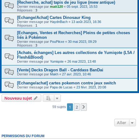
[Recherche, achat] tapis de jeu ligue (mew antique)
Dernier message par
matt120
«
05 sept. 2023, 15:53
Réponses :
3
[Echange/Achat] Cartes Dinosaur King
Dernier message par
HaydnBach
«
13 août 2023, 16:36
Réponses :
1
[Echanges, Ventes et Recherches] Pleins de petites choses
liés à Pokémon
Dernier message par
PouPikxe
«
30 mai 2023, 09:29
Réponses :
3
[Achats, échanges] Les autres collections de Yumiqote (L5A /
Flesh&Blood)
Dernier message par
Yumiqote
«
26 mai 2023, 13:48
[Vente] Decks Dragon Ball - Carddass BanDai
Dernier message par
Makh
«
27 avr. 2023, 10:46
[Echange/achat] cartes pokemon contre jeux switch
Dernier message par
Papa de Lucas
«
23 févr. 2023, 20:08
Nouveau sujet
1
2
Suivant
59 sujets
Aller
PERMISSIONS DU FORUM