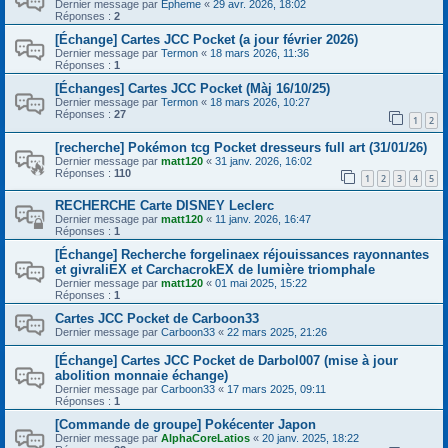
Dernier message par
Epheme
«
29 avr. 2026, 18:02
Réponses :
2
[Échange] Cartes JCC Pocket (a jour février 2026)
Dernier message par
Termon
«
18 mars 2026, 11:36
Réponses :
1
[Échanges] Cartes JCC Pocket (Màj 16/10/25)
Dernier message par
Termon
«
18 mars 2026, 10:27
Réponses :
27
1
2
[recherche] Pokémon tcg Pocket dresseurs full art (31/01/26)
Dernier message par
matt120
«
31 janv. 2026, 16:02
Réponses :
110
1
2
3
4
5
RECHERCHE Carte DISNEY Leclerc
Dernier message par
matt120
«
11 janv. 2026, 16:47
Réponses :
1
[Échange] Recherche forgelinaex réjouissances rayonnantes
et givraliEX et CarchacrokEX de lumière triomphale
Dernier message par
matt120
«
01 mai 2025, 15:22
Réponses :
1
Cartes JCC Pocket de Carboon33
Dernier message par
Carboon33
«
22 mars 2025, 21:26
[Échange] Cartes JCC Pocket de Darbol007 (mise à jour
abolition monnaie échange)
Dernier message par
Carboon33
«
17 mars 2025, 09:11
Réponses :
1
[Commande de groupe] Pokécenter Japon
Dernier message par
AlphaCoreLatios
«
20 janv. 2025, 18:22