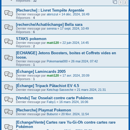
Réponses :
32
1
2
[Recherche] : Livret Tempête Argentée
Dernier message par
alorszut
«
14 déc. 2024, 16:49
Réponses :
4
[recherche/Achat/échange] Bella sara
Dernier message par
serena
«
17 sept. 2024, 10:49
Réponses :
6
STAKS pokemon
Dernier message par
matt120
«
22 juin 2024, 14:45
Réponses :
2
[ECHANGE] Jetons Boosters, boites et Coffrets vides en
loose.
Dernier message par
Pokemania000
«
26 mai 2024, 07:42
Réponses :
1
[Échange] Lamincards 2005
Dernier message par
matt120
«
17 avr. 2024, 20:09
Réponses :
1
[Échange] Tripack Pâtachiot EV 4.5
Dernier message par
Ketchup Sasseche
«
21 mars 2024, 21:31
[Vendu] Taz Osselait contre carte Pokémon
Dernier message par
Faby1
«
16 mars 2024, 16:06
[Recherche] Playmat Pokemon
Dernier message par
Buburst
«
20 févr. 2024, 11:54
[Echange/Vente] Cartes rare Yu-Gi-Oh contre cartes rare
Pokémon