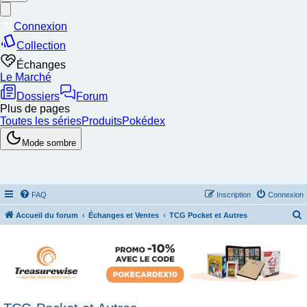
FAQ
Inscription
Connexion
Accueil du forum
Échanges et Ventes
TCG Pocket et Autres
e
c
h
e
r