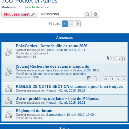
TCG Pocket et Autres
c
Modérateur :
Equipe Modératrice
h
Rechercher
Recherche avanc
Nouveau sujet
e
1
2
r
Suivant
59 sujets
Annonces
PokéCardex : Notre feuille de route 2026
Dernier message par
Tibo31
«
08 juin 2026, 10:11
Publié dans
Les news !
Réponses :
66
1
2
3
[Scans] Recherche des scans manquants
Dernier message par
anoukserrano45
«
22 nov. 2025, 18:16
Publié dans
Discussions et questions de collection
Réponses :
386
1
13
14
15
16
…
RÈGLES DE CETTE SECTION et conseils pour bien troquer.
Dernier message par
Kyuubi
«
01 juil. 2015, 16:22
J'ai un problème, que faire + liste de Méfiance.
Dernier message par
Kyuubi
«
01 juil. 2015, 16:21
Règlement du forum
Dernier message par
Zarmakuizz
«
10 nov. 2010, 19:08
Publié dans
Divers
Sujets