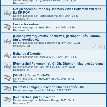
Dernier message par
Tyralosse
«
19 févr. 2024, 21:26
Réponses :
1
Re: [Recherche-Propose] Boosters Vides Pokemon Wizards
Ex DP POP
Dernier message par
Raptorsenal
«
06 févr. 2024, 14:43
Réponses :
5
Les cartes online
Dernier message par
matt120
«
14 janv. 2024, 14:29
Réponses :
3
[Echange/Vente] Jetons, pochettes, gashapon, dés, Jumbo,
pin's, goodies etc.
Dernier message par
poke-cards40
«
11 janv. 2024, 11:21
Réponses :
25
1
2
Échange d'énergie
Dernier message par
Leane9627
«
10 janv. 2024, 14:43
[Recherche] Pokemon, Yu-Gi-Oh, Digimon, Magic et Lorcana !
Dernier message par
DarkTom
«
06 janv. 2024, 13:31
Réponses :
8
[VENTE] Cartes Yu-Gi-Oh
Dernier message par
matt120
«
23 déc. 2023, 15:16
Réponses :
2
[Ventes/Echanges] Pokémon cloches année 2000
Dernier message par
olivia
«
24 sept. 2023, 21:17
[Recherches] pin's Pokemon
Dernier message par
J-Malka
«
18 sept. 2023, 00:11
Réponses :
2