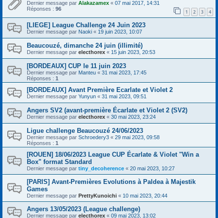
Dernier message par
Alakazamex
«
07 mai 2017, 14:31
Réponses :
96
1
2
3
4
[LIEGE] League Challenge 24 Juin 2023
Dernier message par
Naoki
«
19 juin 2023, 10:07
Beaucouzé, dimanche 24 juin (illimité)
Dernier message par
electhorex
«
15 juin 2023, 20:53
[BORDEAUX] CUP le 11 juin 2023
Dernier message par
Manteu
«
31 mai 2023, 17:45
Réponses :
1
[BORDEAUX] Avant Première Ecarlate et Violet 2
Dernier message par
Yunyun
«
31 mai 2023, 09:51
Angers SV2 (avant-première Écarlate et Violet 2 (SV2)
Dernier message par
electhorex
«
30 mai 2023, 23:24
Ligue challenge Beaucouzé 24/06/2023
Dernier message par
Schroedery3
«
29 mai 2023, 09:58
Réponses :
1
[ROUEN] 18/06/2023 League CUP Écarlate & Violet "Win a
Box" format Standard
Dernier message par
tiny_decoherence
«
20 mai 2023, 10:27
[PARIS] Avant-Premières Evolutions à Paldea à Majestik
Games
Dernier message par
PrettyKunoichi
«
10 mai 2023, 20:44
Angers 13/05/2023 (League challenge)
Dernier message par
electhorex
«
09 mai 2023, 13:02