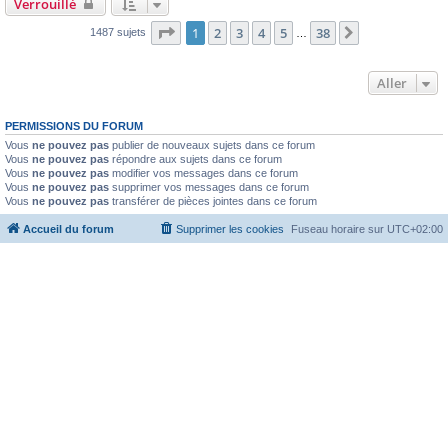
Verrouillé
Page
1
sur
38
1
2
3
4
5
38
Suivant
1487 sujets
…
Aller
PERMISSIONS DU FORUM
Vous
ne pouvez pas
publier de nouveaux sujets dans ce forum
Vous
ne pouvez pas
répondre aux sujets dans ce forum
Vous
ne pouvez pas
modifier vos messages dans ce forum
Vous
ne pouvez pas
supprimer vos messages dans ce forum
Vous
ne pouvez pas
transférer de pièces jointes dans ce forum
Accueil du forum
Supprimer les cookies
Fuseau horaire sur
UTC+02:00