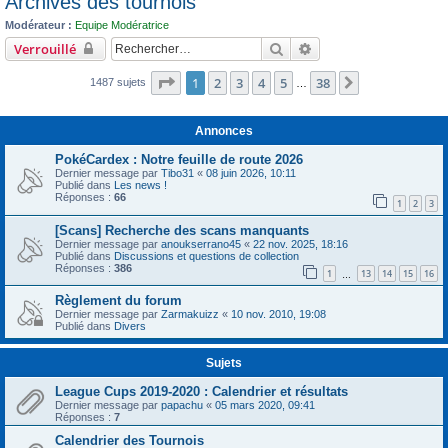
Archives des tournois
c
Modérateur :
Equipe Modératrice
h
Rechercher
Recherche avancée
Verrouillé
e
Page
1
sur
38
1
2
3
4
5
38
r
Suivant
1487 sujets
…
Annonces
PokéCardex : Notre feuille de route 2026
Dernier message par
Tibo31
«
08 juin 2026, 10:11
Publié dans
Les news !
Réponses :
66
1
2
3
[Scans] Recherche des scans manquants
Dernier message par
anoukserrano45
«
22 nov. 2025, 18:16
Publié dans
Discussions et questions de collection
Réponses :
386
1
13
14
15
16
…
Règlement du forum
Dernier message par
Zarmakuizz
«
10 nov. 2010, 19:08
Publié dans
Divers
Sujets
League Cups 2019-2020 : Calendrier et résultats
Dernier message par
papachu
«
05 mars 2020, 09:41
Réponses :
7
Calendrier des Tournois