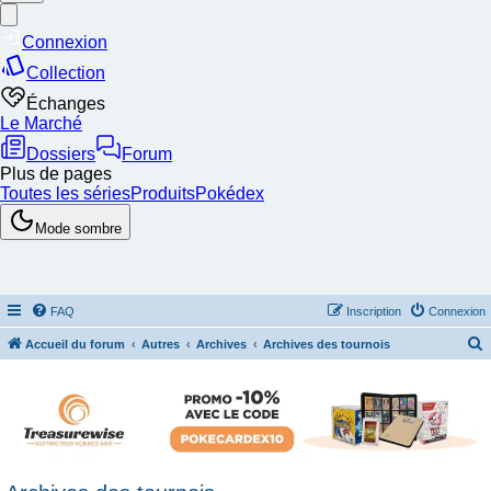
FAQ
Inscription
Connexion
Accueil du forum
Autres
Archives
Archives des tournois
e
c
h
e
r