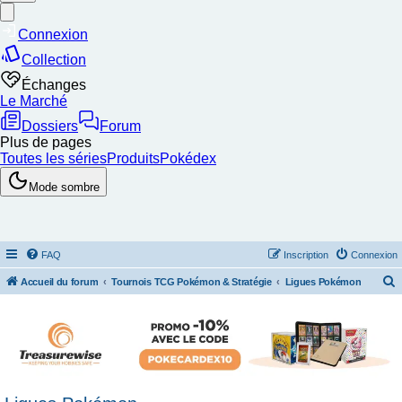
FAQ
Inscription
Connexion
Accueil du forum
Tournois TCG Pokémon & Stratégie
Ligues Pokémon
e
c
h
e
r