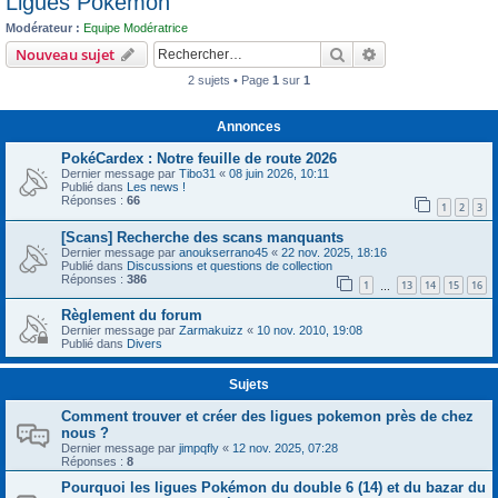
Ligues Pokémon
c
Modérateur :
Equipe Modératrice
h
Rechercher
Recherche avanc
Nouveau sujet
e
2 sujets • Page
1
sur
1
r
Annonces
PokéCardex : Notre feuille de route 2026
Dernier message par
Tibo31
«
08 juin 2026, 10:11
Publié dans
Les news !
Réponses :
66
1
2
3
[Scans] Recherche des scans manquants
Dernier message par
anoukserrano45
«
22 nov. 2025, 18:16
Publié dans
Discussions et questions de collection
Réponses :
386
1
13
14
15
16
…
Règlement du forum
Dernier message par
Zarmakuizz
«
10 nov. 2010, 19:08
Publié dans
Divers
Sujets
Comment trouver et créer des ligues pokemon près de chez
nous ?
Dernier message par
jimpqfly
«
12 nov. 2025, 07:28
Réponses :
8
Pourquoi les ligues Pokémon du double 6 (14) et du bazar du