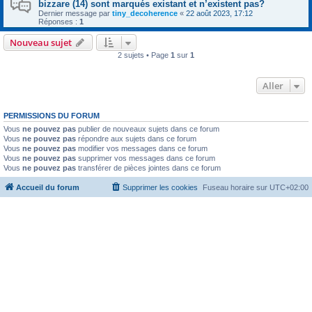
bizzare (14) sont marqués existant et n’existent pas?
Dernier message par
tiny_decoherence
«
22 août 2023, 17:12
Réponses :
1
Nouveau sujet
2 sujets • Page
1
sur
1
Aller
PERMISSIONS DU FORUM
Vous
ne pouvez pas
publier de nouveaux sujets dans ce forum
Vous
ne pouvez pas
répondre aux sujets dans ce forum
Vous
ne pouvez pas
modifier vos messages dans ce forum
Vous
ne pouvez pas
supprimer vos messages dans ce forum
Vous
ne pouvez pas
transférer de pièces jointes dans ce forum
Accueil du forum
Supprimer les cookies
Fuseau horaire sur
UTC+02:00