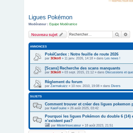
Ligues Pokémon
Modérateur :
Equipe Modératrice
Recher
Re
Nouveau sujet
ANNONCES
PokéCardex : Notre feuille de route 2026
par
3l3ktr0
»
11 janv. 2026, 14:18
» dans
Les news !
[Scans] Recherche des scans manquants
par
3l3ktr0
»
03 sept. 2015, 21:12
» dans
Discussions et ques
Règlement du forum
par
Zarmakuizz
»
10 nov. 2010, 19:08
» dans
Divers
SUJETS
Comment trouver et créer des ligues pokemon 
par
KaioFouine
»
26 août 2025, 03:42
Pourquoi les ligues Pokémon du double 6 (14) e
n’existent pas?
par
MisterInsecateur
»
18 août 2023, 21:51