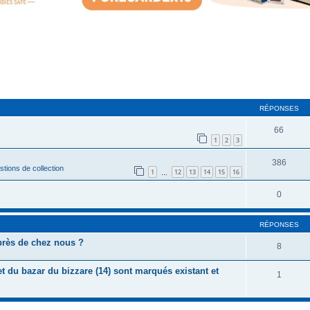
cher
cherche avancée
RÉPONSES
66
1
2
3
386
tions de collection
1
12
13
14
15
16
…
0
RÉPONSES
près de chez nous ?
8
t du bazar du bizzare (14) sont marqués existant et
1