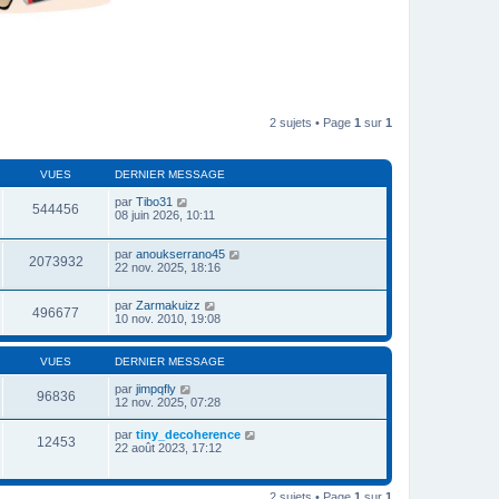
2 sujets • Page
1
sur
1
VUES
DERNIER MESSAGE
par
Tibo31
544456
08 juin 2026, 10:11
par
anoukserrano45
2073932
22 nov. 2025, 18:16
par
Zarmakuizz
496677
10 nov. 2010, 19:08
VUES
DERNIER MESSAGE
par
jimpqfly
96836
12 nov. 2025, 07:28
par
tiny_decoherence
12453
22 août 2023, 17:12
2 sujets • Page
1
sur
1