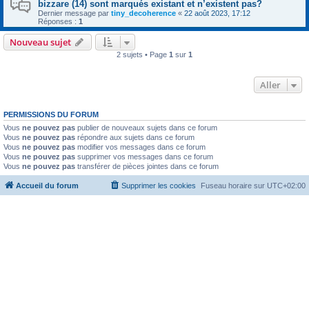
bizzare (14) sont marqués existant et n’existent pas?
Dernier message par
tiny_decoherence
«
22 août 2023, 17:12
Réponses :
1
Nouveau sujet
2 sujets • Page
1
sur
1
Aller
PERMISSIONS DU FORUM
Vous
ne pouvez pas
publier de nouveaux sujets dans ce forum
Vous
ne pouvez pas
répondre aux sujets dans ce forum
Vous
ne pouvez pas
modifier vos messages dans ce forum
Vous
ne pouvez pas
supprimer vos messages dans ce forum
Vous
ne pouvez pas
transférer de pièces jointes dans ce forum
Accueil du forum
Supprimer les cookies
Fuseau horaire sur
UTC+02:00