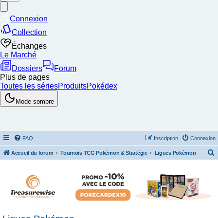
FAQ
Inscription
Connexion
Accueil du forum
Tournois TCG Pokémon & Stratégie
Ligues Pokémon
e
c
h
e
r