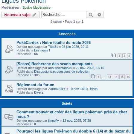
Ligues Pokémon
c
Modérateur :
Equipe Modératrice
h
Rechercher
Recherche avanc
Nouveau sujet
e
2 sujets • Page
1
sur
1
r
Annonces
PokéCardex : Notre feuille de route 2026
Dernier message par
Tibo31
«
08 juin 2026, 10:11
Publié dans
Les news !
Réponses :
66
1
2
3
[Scans] Recherche des scans manquants
Dernier message par
anoukserrano45
«
22 nov. 2025, 18:16
Publié dans
Discussions et questions de collection
Réponses :
386
1
13
14
15
16
…
Règlement du forum
Dernier message par
Zarmakuizz
«
10 nov. 2010, 19:08
Publié dans
Divers
Sujets
Comment trouver et créer des ligues pokemon près de chez
nous ?
Dernier message par
jimpqfly
«
12 nov. 2025, 07:28
Réponses :
8
Pourquoi les ligues Pokémon du double 6 (14) et du bazar du