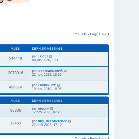
2 sujets • Page
1
sur
1
VUES
DERNIER MESSAGE
par
Tibo31
544448
08 juin 2026, 10:11
par
anoukserrano45
2073916
22 nov. 2025, 18:16
par
Zarmakuizz
496674
10 nov. 2010, 19:08
VUES
DERNIER MESSAGE
par
jimpqfly
96836
12 nov. 2025, 07:28
par
tiny_decoherence
12453
22 août 2023, 17:12
2 sujets • Page
1
sur
1