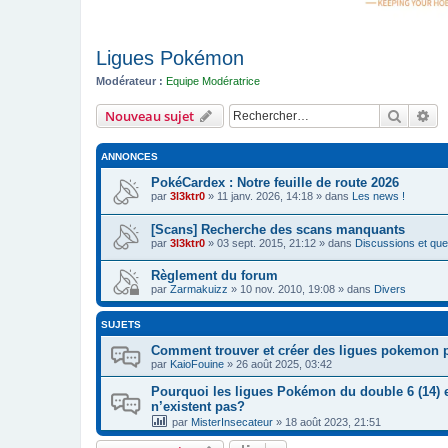
Ligues Pokémon
Modérateur :
Equipe Modératrice
Recher
Re
Nouveau sujet
ANNONCES
PokéCardex : Notre feuille de route 2026
par
3l3ktr0
»
11 janv. 2026, 14:18
» dans
Les news !
[Scans] Recherche des scans manquants
par
3l3ktr0
»
03 sept. 2015, 21:12
» dans
Discussions et ques
Règlement du forum
par
Zarmakuizz
»
10 nov. 2010, 19:08
» dans
Divers
SUJETS
Comment trouver et créer des ligues pokemon 
par
KaioFouine
»
26 août 2025, 03:42
Pourquoi les ligues Pokémon du double 6 (14) e
n’existent pas?
par
MisterInsecateur
»
18 août 2023, 21:51