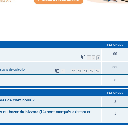
cher
cherche avancée
RÉPONSES
66
1
2
3
386
tions de collection
1
12
13
14
15
16
…
0
RÉPONSES
près de chez nous ?
8
t du bazar du bizzare (14) sont marqués existant et
1