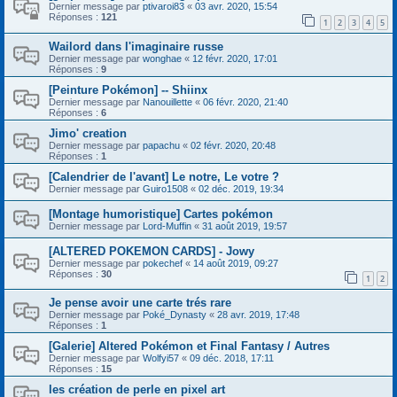
Dernier message par
ptivaroi83
«
03 avr. 2020, 15:54
Réponses :
121
1
2
3
4
5
Wailord dans l'imaginaire russe
Dernier message par
wonghae
«
12 févr. 2020, 17:01
Réponses :
9
[Peinture Pokémon] -- Shiinx
Dernier message par
Nanouillette
«
06 févr. 2020, 21:40
Réponses :
6
Jimo' creation
Dernier message par
papachu
«
02 févr. 2020, 20:48
Réponses :
1
[Calendrier de l'avant] Le notre, Le votre ?
Dernier message par
Guiro1508
«
02 déc. 2019, 19:34
[Montage humoristique] Cartes pokémon
Dernier message par
Lord-Muffin
«
31 août 2019, 19:57
[ALTERED POKEMON CARDS] - Jowy
Dernier message par
pokechef
«
14 août 2019, 09:27
Réponses :
30
1
2
Je pense avoir une carte trés rare
Dernier message par
Poké_Dynasty
«
28 avr. 2019, 17:48
Réponses :
1
[Galerie] Altered Pokémon et Final Fantasy / Autres
Dernier message par
Wolfyi57
«
09 déc. 2018, 17:11
Réponses :
15
les création de perle en pixel art