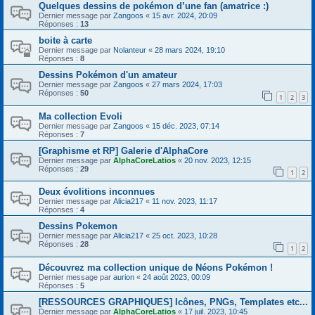
Quelques dessins de pokémon d’une fan (amatrice :)
Dernier message par
Zangoos
«
15 avr. 2024, 20:09
Réponses :
13
boite à carte
Dernier message par
Nolanteur
«
28 mars 2024, 19:10
Réponses :
8
Dessins Pokémon d'un amateur
Dernier message par
Zangoos
«
27 mars 2024, 17:03
Réponses :
50
1
2
3
Ma collection Evoli
Dernier message par
Zangoos
«
15 déc. 2023, 07:14
Réponses :
7
[Graphisme et RP] Galerie d'AlphaCore
Dernier message par
AlphaCoreLatios
«
20 nov. 2023, 12:15
Réponses :
29
1
2
Deux évolitions inconnues
Dernier message par
Alicia217
«
11 nov. 2023, 11:17
Réponses :
4
Dessins Pokemon
Dernier message par
Alicia217
«
25 oct. 2023, 10:28
Réponses :
28
1
2
Découvrez ma collection unique de Néons Pokémon !
Dernier message par
aurion
«
24 août 2023, 00:09
Réponses :
5
[RESSOURCES GRAPHIQUES] Icônes, PNGs, Templates etc...
Dernier message par
AlphaCoreLatios
«
17 juil. 2023, 10:45