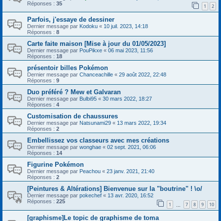
Réponses :
35
1
2
Parfois, j'essaye de dessiner
Dernier message par
Kodoku
«
10 juil. 2023, 14:18
Réponses :
8
Carte faite maison [Mise à jour du 01/05/2023]
Dernier message par
PouPikxe
«
06 mai 2023, 11:56
Réponses :
18
présentoir billes Pokémon
Dernier message par
Chanceachille
«
29 août 2022, 22:48
Réponses :
9
Duo préféré ? Mew et Galvaran
Dernier message par
Bulbi95
«
30 mars 2022, 18:27
Réponses :
4
Customisation de chaussures
Dernier message par
Natsunami29
«
13 mars 2022, 19:34
Réponses :
2
Embellissez vos classeurs avec mes créations
Dernier message par
wonghae
«
02 sept. 2021, 06:06
Réponses :
14
Figurine Pokémon
Dernier message par
Peachou
«
23 janv. 2021, 21:40
Réponses :
2
[Peintures & Altérations] Bienvenue sur la "boutrine" ! \o/
Dernier message par
pokechef
«
13 avr. 2020, 16:52
Réponses :
225
1
7
8
9
10
…
[graphisme]Le topic de graphisme de toma