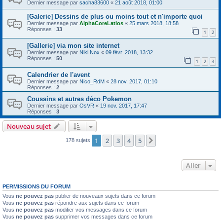
Dernier message par
sacha83600
«
21 août 2018, 01:00
[Galerie] Dessins de plus ou moins tout et n'importe quoi
Dernier message par
AlphaCoreLatios
«
25 mars 2018, 18:58
Réponses :
33
1
2
[Gallerie] via mon site internet
Dernier message par
Niki Nox
«
09 févr. 2018, 13:32
Réponses :
50
1
2
3
Calendrier de l'avent
Dernier message par
Nico_RdM
«
28 nov. 2017, 01:10
Réponses :
2
Coussins et autres déco Pokemon
Dernier message par
OsVR
«
19 nov. 2017, 17:47
Réponses :
3
Nouveau sujet
1
2
3
4
5
Suivant
178 sujets
Aller
PERMISSIONS DU FORUM
Vous
ne pouvez pas
publier de nouveaux sujets dans ce forum
Vous
ne pouvez pas
répondre aux sujets dans ce forum
Vous
ne pouvez pas
modifier vos messages dans ce forum
Vous
ne pouvez pas
supprimer vos messages dans ce forum