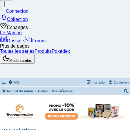
FAQ
Inscription
Connexion
Accueil du forum
Autres
Vos créations
e
c
h
e
r