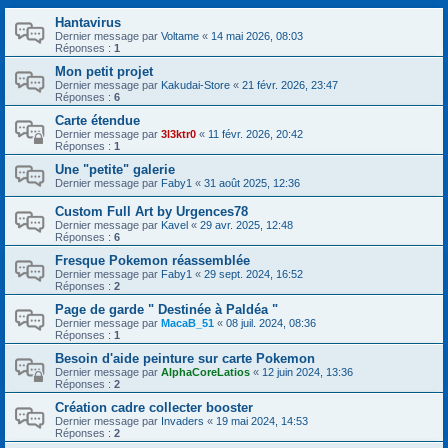
Hantavirus
Dernier message par
Voltame
«
14 mai 2026, 08:03
Réponses :
1
Mon petit projet
Dernier message par
Kakudai-Store
«
21 févr. 2026, 23:47
Réponses :
6
Carte étendue
Dernier message par
3l3ktr0
«
11 févr. 2026, 20:42
Réponses :
1
Une "petite" galerie
Dernier message par
Faby1
«
31 août 2025, 12:36
Custom Full Art by Urgences78
Dernier message par
Kavel
«
29 avr. 2025, 12:48
Réponses :
6
Fresque Pokemon réassemblée
Dernier message par
Faby1
«
29 sept. 2024, 16:52
Réponses :
2
Page de garde " Destinée à Paldéa "
Dernier message par
MacaB_51
«
08 juil. 2024, 08:36
Réponses :
1
Besoin d'aide peinture sur carte Pokemon
Dernier message par
AlphaCoreLatios
«
12 juin 2024, 13:36
Réponses :
2
Création cadre collecter booster
Dernier message par
Invaders
«
19 mai 2024, 14:53
Réponses :
2