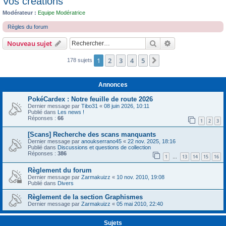
Vos créations
c
Modérateur :
Equipe Modératrice
h
Règles du forum
e
r
Rechercher
Recherche avanc
Nouveau sujet
1
2
3
4
5
Suivant
178 sujets
Annonces
PokéCardex : Notre feuille de route 2026
Dernier message par
Tibo31
«
08 juin 2026, 10:11
Publié dans
Les news !
Réponses :
66
1
2
3
[Scans] Recherche des scans manquants
Dernier message par
anoukserrano45
«
22 nov. 2025, 18:16
Publié dans
Discussions et questions de collection
Réponses :
386
1
13
14
15
16
…
Règlement du forum
Dernier message par
Zarmakuizz
«
10 nov. 2010, 19:08
Publié dans
Divers
Règlement de la section Graphismes
Dernier message par
Zarmakuizz
«
05 mai 2010, 22:40
Sujets