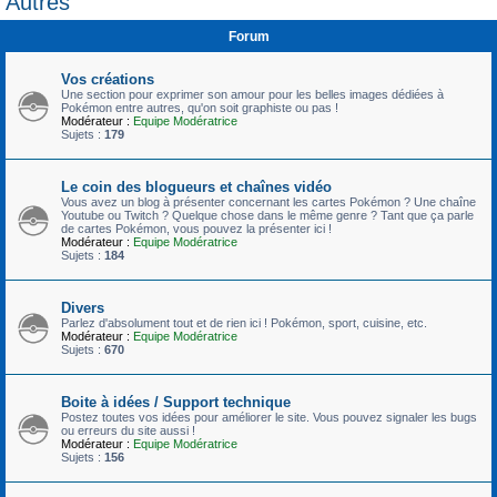
Autres
c
Forum
h
e
Vos créations
r
Une section pour exprimer son amour pour les belles images dédiées à
Pokémon entre autres, qu'on soit graphiste ou pas !
Modérateur :
Equipe Modératrice
Sujets :
179
Le coin des blogueurs et chaînes vidéo
Vous avez un blog à présenter concernant les cartes Pokémon ? Une chaîne
Youtube ou Twitch ? Quelque chose dans le même genre ? Tant que ça parle
de cartes Pokémon, vous pouvez la présenter ici !
Modérateur :
Equipe Modératrice
Sujets :
184
Divers
Parlez d'absolument tout et de rien ici ! Pokémon, sport, cuisine, etc.
Modérateur :
Equipe Modératrice
Sujets :
670
Boite à idées / Support technique
Postez toutes vos idées pour améliorer le site. Vous pouvez signaler les bugs
ou erreurs du site aussi !
Modérateur :
Equipe Modératrice
Sujets :
156