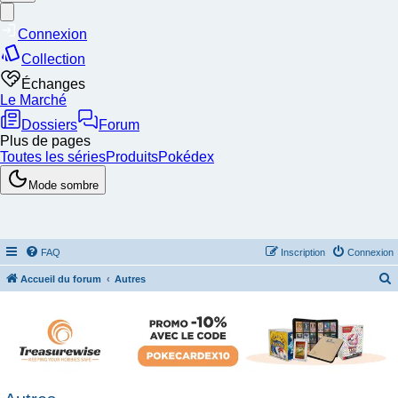
FAQ
Inscription
Connexion
Accueil du forum
Autres
e
c
h
e
r