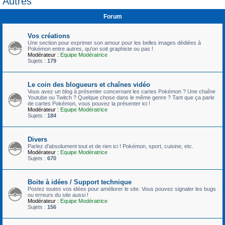
Autres
c
Forum
h
e
Vos créations
r
Une section pour exprimer son amour pour les belles images dédiées à
Pokémon entre autres, qu'on soit graphiste ou pas !
Modérateur :
Equipe Modératrice
Sujets :
179
Le coin des blogueurs et chaînes vidéo
Vous avez un blog à présenter concernant les cartes Pokémon ? Une chaîne
Youtube ou Twitch ? Quelque chose dans le même genre ? Tant que ça parle
de cartes Pokémon, vous pouvez la présenter ici !
Modérateur :
Equipe Modératrice
Sujets :
184
Divers
Parlez d'absolument tout et de rien ici ! Pokémon, sport, cuisine, etc.
Modérateur :
Equipe Modératrice
Sujets :
670
Boite à idées / Support technique
Postez toutes vos idées pour améliorer le site. Vous pouvez signaler les bugs
ou erreurs du site aussi !
Modérateur :
Equipe Modératrice
Sujets :
156