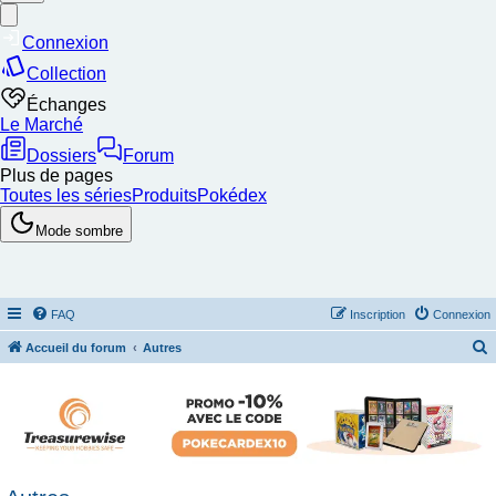
FAQ
Inscription
Connexion
Accueil du forum
Autres
e
c
h
e
r