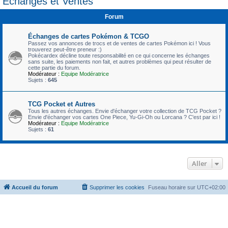
Échanges et Ventes
c
Forum
h
e
Échanges de cartes Pokémon & TCGO
r
Passez vos annonces de trocs et de ventes de cartes Pokémon ici ! Vous
trouverez peut-être preneur :)
Pokécardex décline toute responsabilité en ce qui concerne les échanges
sans suite, les paiements non fait, et autres problèmes qui peut résulter de
cette partie du forum.
Modérateur :
Equipe Modératrice
Sujets :
645
TCG Pocket et Autres
Tous les autres échanges. Envie d'échanger votre collection de TCG Pocket ?
Envie d'échanger vos cartes One Piece, Yu-Gi-Oh ou Lorcana ? C'est par ici !
Modérateur :
Equipe Modératrice
Sujets :
61
Aller
Accueil du forum
Supprimer les cookies
Fuseau horaire sur
UTC+02:00