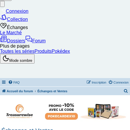
FAQ
Inscription
Connexion
Accueil du forum
Échanges et Ventes
e
c
h
e
r