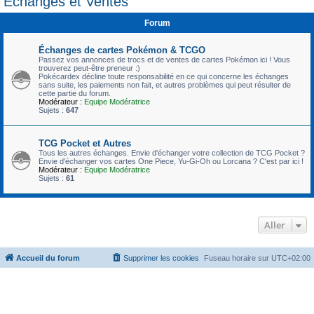
Échanges et Ventes
c
Forum
h
e
Échanges de cartes Pokémon & TCGO
r
Passez vos annonces de trocs et de ventes de cartes Pokémon ici ! Vous
trouverez peut-être preneur :)
Pokécardex décline toute responsabilité en ce qui concerne les échanges
sans suite, les paiements non fait, et autres problèmes qui peut résulter de
cette partie du forum.
Modérateur :
Equipe Modératrice
Sujets :
647
TCG Pocket et Autres
Tous les autres échanges. Envie d'échanger votre collection de TCG Pocket ?
Envie d'échanger vos cartes One Piece, Yu-Gi-Oh ou Lorcana ? C'est par ici !
Modérateur :
Equipe Modératrice
Sujets :
61
Aller
Accueil du forum
Supprimer les cookies
Fuseau horaire sur
UTC+02:00