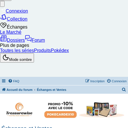
FAQ
Inscription
Connexion
Accueil du forum
Échanges et Ventes
e
c
h
e
r