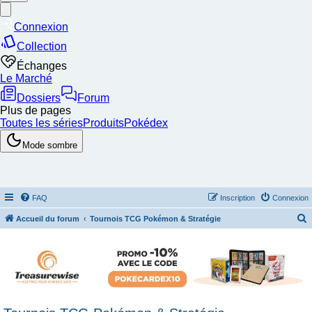
FAQ
Inscription
Connexion
Accueil du forum
Tournois TCG Pokémon & Stratégie
e
c
h
e
r