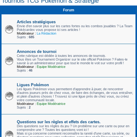
Tournois TCG Pokémon & Stratégie
c
Forum
h
e
Articles stratégiques
r
Envie d'en savoir plus sur les cartes fortes ou les combos jouables ? La Team
Pokécardex vous propose ici ses articles !
Modérateur :
La Rédaction
Sujets :
685
Annonces de tournoi
Cette rubrique est dédiée à toutes les annonces de tournois.
Vous êtes un Tournament Organizer sur le site officiel Pokémon ? Faites-le
savoir à un administrateur pour que tout le monde le voit sur votre profil !
Modérateur :
Equipe Modératrice
Sujets :
46
Ligues Pokémon
Les ligues Pokémon vous permettent d'apprendre à jouer, de rencontrer
d'autres joueurs près de chez vous, de faire des échanges, de vous entraîner,
et plein d'autres choses ! Trouvez ici une ligue près de chez vous, ou créez
votre communauté locale.
Modérateur :
Equipe Modératrice
Sujets :
2
Questions sur les règles et effets des cartes.
Des questions sur les règles du jeu ? Un problème sur une carte ou pour en
comprendre une ? Toutes les questions vont ici !
Mais si ça concerne comment reconnaître la rareté d'une carte, sa série, ou
d'autres questions pour votre collection, consultez plutôt Discussions et