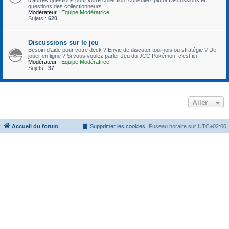
questions des collectionneurs.
Modérateur :
Equipe Modératrice
Sujets :
620
Discussions sur le jeu
Besoin d'aide pour votre deck ? Envie de discuter tournois ou stratégie ? De
jouer en ligne ? Si vous voulez parler Jeu du JCC Pokémon, c'est ici !
Modérateur :
Equipe Modératrice
Sujets :
37
Aller
Accueil du forum
Supprimer les cookies
Fuseau horaire sur
UTC+02:00