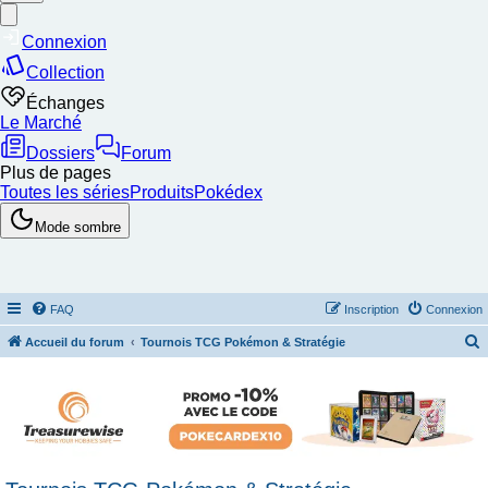
FAQ
Inscription
Connexion
Accueil du forum
Tournois TCG Pokémon & Stratégie
e
c
h
e
r