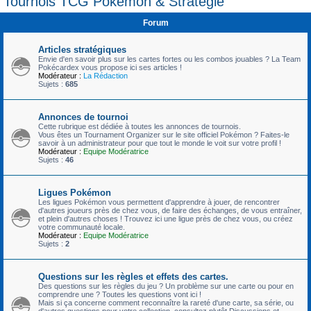
Tournois TCG Pokémon & Stratégie
c
Forum
h
e
Articles stratégiques
r
Envie d'en savoir plus sur les cartes fortes ou les combos jouables ? La Team
Pokécardex vous propose ici ses articles !
Modérateur :
La Rédaction
Sujets :
685
Annonces de tournoi
Cette rubrique est dédiée à toutes les annonces de tournois.
Vous êtes un Tournament Organizer sur le site officiel Pokémon ? Faites-le
savoir à un administrateur pour que tout le monde le voit sur votre profil !
Modérateur :
Equipe Modératrice
Sujets :
46
Ligues Pokémon
Les ligues Pokémon vous permettent d'apprendre à jouer, de rencontrer
d'autres joueurs près de chez vous, de faire des échanges, de vous entraîner,
et plein d'autres choses ! Trouvez ici une ligue près de chez vous, ou créez
votre communauté locale.
Modérateur :
Equipe Modératrice
Sujets :
2
Questions sur les règles et effets des cartes.
Des questions sur les règles du jeu ? Un problème sur une carte ou pour en
comprendre une ? Toutes les questions vont ici !
Mais si ça concerne comment reconnaître la rareté d'une carte, sa série, ou
d'autres questions pour votre collection, consultez plutôt Discussions et