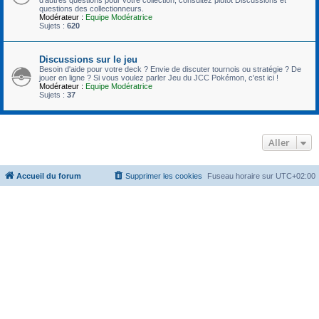
questions des collectionneurs.
Modérateur :
Equipe Modératrice
Sujets :
620
Discussions sur le jeu
Besoin d'aide pour votre deck ? Envie de discuter tournois ou stratégie ? De
jouer en ligne ? Si vous voulez parler Jeu du JCC Pokémon, c'est ici !
Modérateur :
Equipe Modératrice
Sujets :
37
Aller
Accueil du forum
Supprimer les cookies
Fuseau horaire sur
UTC+02:00