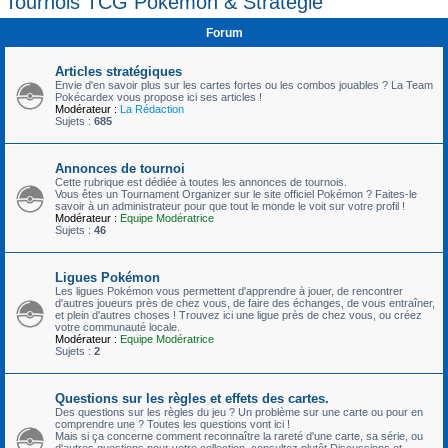
Tournois TCG Pokémon & Stratégie
c
Forum
h
e
Articles stratégiques
r
Envie d'en savoir plus sur les cartes fortes ou les combos jouables ? La Team
Pokécardex vous propose ici ses articles !
Modérateur :
La Rédaction
Sujets :
685
Annonces de tournoi
Cette rubrique est dédiée à toutes les annonces de tournois.
Vous êtes un Tournament Organizer sur le site officiel Pokémon ? Faites-le
savoir à un administrateur pour que tout le monde le voit sur votre profil !
Modérateur :
Equipe Modératrice
Sujets :
46
Ligues Pokémon
Les ligues Pokémon vous permettent d'apprendre à jouer, de rencontrer
d'autres joueurs près de chez vous, de faire des échanges, de vous entraîner,
et plein d'autres choses ! Trouvez ici une ligue près de chez vous, ou créez
votre communauté locale.
Modérateur :
Equipe Modératrice
Sujets :
2
Questions sur les règles et effets des cartes.
Des questions sur les règles du jeu ? Un problème sur une carte ou pour en
comprendre une ? Toutes les questions vont ici !
Mais si ça concerne comment reconnaître la rareté d'une carte, sa série, ou
d'autres questions pour votre collection, consultez plutôt Discussions et