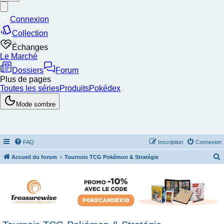
FAQ
Inscription
Connexion
Accueil du forum
Tournois TCG Pokémon & Stratégie
e
c
h
e
r