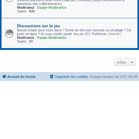
questions des collectionneurs.
Modérateur :
Equipe Modératrice
Sujets :
620
Discussions sur le jeu
Besoin d'aide pour votre deck ? Envie de discuter tournois ou stratégie ? De
jouer en ligne ? Si vous voulez parler Jeu du JCC Pokémon, c'est ici !
Modérateur :
Equipe Modératrice
Sujets :
37
Aller
Accueil du forum
Supprimer les cookies
Fuseau horaire sur
UTC+02:00